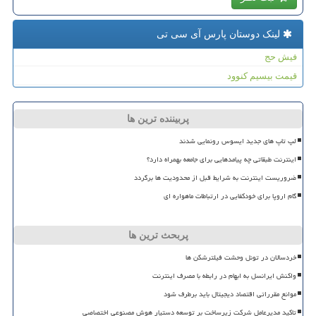
لینک دوستان پارس آی سی تی
فیش حج
قیمت بیسیم کنوود
پربیننده ترین ها
لپ تاپ های جدید ایسوس رونمایی شدند
اینترنت طبقاتی چه پیامدهایی برای جامعه بهمراه دارد؟
ضروریست اینترنت به شرایط قبل از محدودیت ها برگردد
گام اروپا برای خودکفایی در ارتباطات ماهواره ای
پربحث ترین ها
خردسالان در تونل وحشت فیلترشکن ها
واکنش ایرانسل به ابهام در رابطه با مصرف اینترنت
موانع مقرراتی اقتصاد دیجیتال باید برطرف شود
تاکید مدیرعامل شرکت زیرساخت بر توسعه دستیار هوش مصنوعی اختصاصی