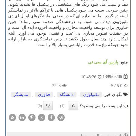
دهد و سبب می شود رنگ های مشخصی در پیکسل ها تشدید شوند.
چنین طرحی سبب می شود پیکسل هایی با تراکم بالاتر در نمایشگر
استفاده گردد. اما به اندازه ای که در بعضی نمایشگرهای او ال ای دی
تلویزیون دیده می شود، به درخشندگی صدمه نمی رساند. چنین
فناوری برای توسعه واقعیت مجازی و واقعیت افزوده ایده آل است و
در حقیقت تصویر مجازی بی عیب و نقصی بوجود می آورد. البته
امکان دارد چند سال طول بکشد تا چنین نمایشگری به بازار ارائه
شود چونکه نیازمند قدرت رایانشی بسیار بالاتر است.
منبع:
پارس آی سی تی
1399/08/06
10:48:26
2223
5
/
5.0
تگهای خبر:
تكنولوژی
,
دانشگاه
,
فناوری
,
نمایشگر
این پست را می پسندید؟
(0)
(1)
X
تازه ترین مطالب مرتبط