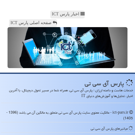
اخبار پارس ICT
صفحه اصلی پارس ICT
پارس آی سی تی
خدمات هاست و دامنه ارزان ؛ پارس آی سی تی، همراه شما در مسیر تحول دیجیتال، با آخرین
اخبار، تحلیل‌ها و آموزش‌های دنیای IT
ict-pars.ir - مالکیت معنوی سایت پارس آی سی تی متعلق به مالکین آن می باشد (1396 -
1405)
میانبرهای پارس آی سی تی