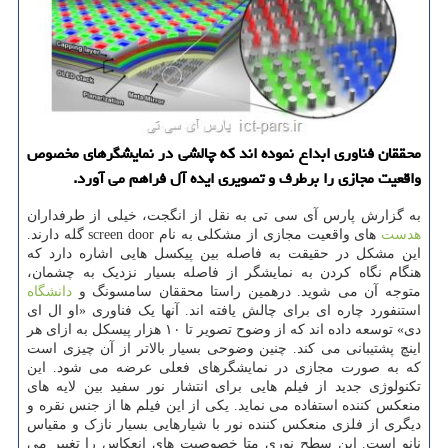
محققان فناوری ابداع نموده اند كه چالشی در نمایشگرهای مخصوص
واقعیت مجازی را برطرف و تصویری ایده آل فراهم می آورد.
به گزارش پارس آی سی تی به نقل از انگجت، خیلی از طرفداران
هدست
های واقعیت مجازی از مشکلی به نام screen door گله دارند.
این مشکل در حقیقت به فاصله بین پیکسل هایی اشاره دارد که
هنگام نگاه کردن به نمایشگر از فاصله بسیار نزدیک به چشمان،
متوجه آن می شوید. درهمین راستا محققان سامسونگ و
دانشگاه
استنفورد چاره ای برای چالش یافته اند. آنها یک فناوری «او ال ای
دی» توسعه داده اند که از وضوح تصویر تا ۱۰ هزار پیسکل به ازای هر
اینچ پشتیبانی می کند. چنین وضوحی بسیار بالاتر از آن چیزی است
که به صورت مجازی در نمایشگرهای فعلی عرضه می شود. این
تکنولوژی جدید از فیلم هایی برای انتشار نور سفید بین لایه های
منعکس کننده استفاده می نماید. یکی از این فیلم ها از جنس نقره و
دیگری از فلزی منعکس کننده نور با شیارهایی بسیار نازک و مقیاس
نانو است. این سطح نوری متا خصوصیت های انعکاس را تغییر می