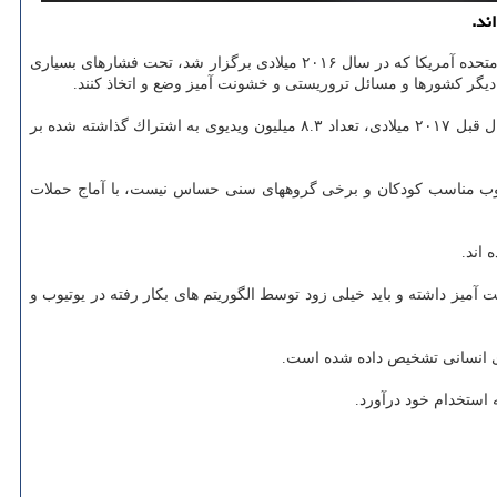
به گزارش پارس آی سی تی به نقل از وب سایت آلفلر، شبكه های اجتماعی كه در سالهای اخیر بخصوص پس از جریان انتخابات ریاست جمهوری ایالات متحده آمریكا كه در سال ۲۰۱۶ میلادی برگزار شد، تحت فشارهای بسیاری
گر كشورها و مسائل تروریستی و خشونت آمیز وضع و اتخاذ كنند.
حالا شبكه اجتماعی یوتیوب اخیرا گزارشی اجرایی از دستورالعمل های اجتماعی خویش را منتشر نموده است كه نشان داده است در سه ماهه پایانی سال قبل ۲۰۱۷ میلادی، تعداد ۸.۳ میلیون ویدیوی به اشتراك گذاشته شده بر
وتیوب مناسب كودكان و برخی گروههای سنی حساس نیست، با آماج حملات
 اند.
یز داشته و باید خیلی زود توسط الگوریتم های بكار رفته در یوتیوب و