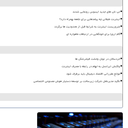
لپ تاپ های جدید ایسوس رونمایی شدند
اینترنت طبقاتی چه پیامدهایی برای جامعه بهمراه دارد؟
ضروریست اینترنت به شرایط قبل از محدودیت ها برگردد
گام اروپا برای خودکفایی در ارتباطات ماهواره ای
خردسالان در تونل وحشت فیلترشکن ها
واکنش ایرانسل به ابهام در رابطه با مصرف اینترنت
موانع مقرراتی اقتصاد دیجیتال باید برطرف شود
تاکید مدیرعامل شرکت زیرساخت بر توسعه دستیار هوش مصنوعی اختصاصی