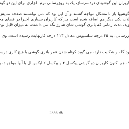
بران این گوشیهای دردسرساز، یك به روزرسانی نرم افزاری برای این دو گوش
امل اندروید، دارندگان این گوشیها باز با مشكل مواجه گشتند و آن این بود كه نمی توانست
ن مشكلات یكی دیگر هم اضافه شده است چراكه كاربران بسیاری اخیرا در فضای م
ندروید، مدت زمانی كه باتری گوشی شان شارژ نگه می داشت، به میزان قابل ت
یكی از این كاربران عنوان كرده است كه دمای گوشی پس از انجام به
 كاربران كه از گوشیهای پیكسل ۲ و پیكسل ۲ ایكس ال خود گله و شكایت دارد، می گوید كوتاه شدن عمر ب
به سرعت به تمامی این مشكلات و چالش هایی كه هم اك
2356