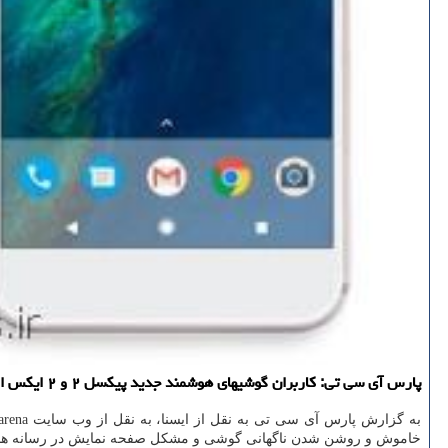
پارس آی سی تی: كاربران گوشیهای هوشمند جدید پیكسل ۲ و ۲ ایكس ال گوگل دوباره از مشكل باتری و گرمای بیش از حد گوشیهای خود اعلام نارضایتی كرده اند.
به گزارش پارس آی سی تی به نقل از ایسنا، به نقل از وب سایت phonearena، كاربران گوشیهای
خاموش و روشن شدن ناگهانی گوشی و مشكل صفحه نمایش در رسانه ها خ