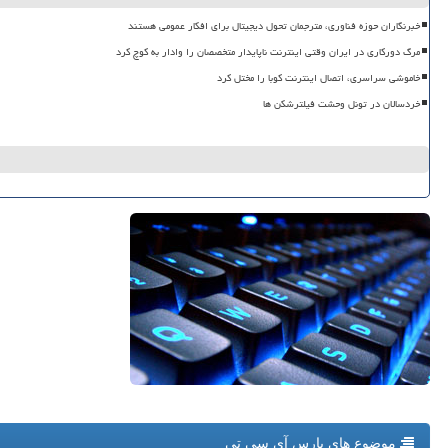
خبرنگاران حوزه فناوری، مترجمان تحول دیجیتال برای افکار عمومی هستند
مرگ دورکاری در ایران وقتی اینترنت ناپایدار متخصصان را وادار به کوچ کرد
خاموشی سراسری، اتصال اینترنت کوبا را مختل کرد
خردسالان در تونل وحشت فیلترشکن ها
موضوع های پارس آی سی تی