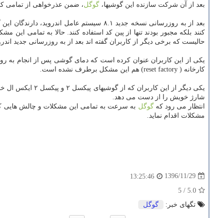
بعد از آن شركت سازنده این گوشیها،
گوگل
، ضمن عذرخواهی از تمامی كار
بعد از به روزرسانی نسخه جدید ۸.۱ سیستم ع
كنند بلكه مجبور بودند تنها از پین كد استفاده كنند. حالا به تمامی ای
حالیست كه برخی دیگر از كاربران گفته اند بعد از به روزرسانی جدید ا
كارخانه ( reset factory) هم این مشكل برطرف نشده است.
یكی دیگر از این
شارژ خویش را از دست می دهد.
انتظار می رود كه
گوگل
مشكلات اقدام نماید.
1396/11/29
13:25:46
5
/
5.0
تگهای خبر:
گوگل