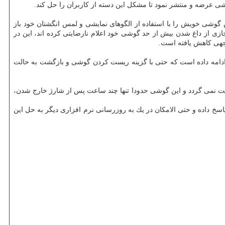
ی عرضه و منتشر نمود تا مشكل این دسته از كاربران را حل كند.
ند صفحه نمایش گوشی خویش را با استفاده از الگوهای نمایشی و لمس انگشتان خود باز
جازی از داغ شدن بیش از حد گوشی خود اعلام نارضایتی كرده اند، این در
وجهی كاهش یافته است.
 روزرسانی، به ۴۵ درجه سلسیوس معادل ۱۱۳ درجه فارنهایت رسیده است. وی ادامه داده است كه حتی با گزینه ریست كردن گوشی و بازگشت به حالت
اتری گوشی با هیچ كاری درست نمی گردد و این گوشی حدودا تنها چند ساعت پس از شارژ خارج شدن،
نون كاربران دو گوشی پیكسل ۲ و پیكسل ۲ ایكس ال با آنها مواجهند، پاسخ داده و حتی الامكان در یك به روزرسانی نرم افزاری دیگر به حل این