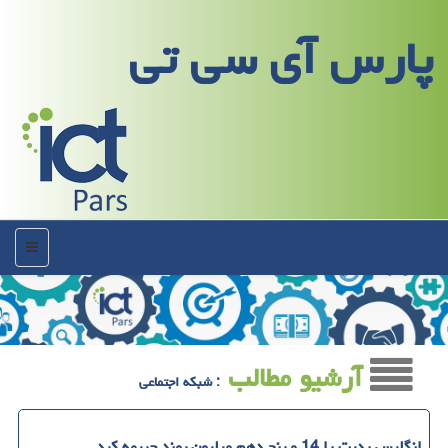
پارس آی سی تی
منو
آرشیو مطالب
: شبكه اجتماعی
انگلیس ردیت را 14 و پنج دهم میلیون پوند جریمه کرد