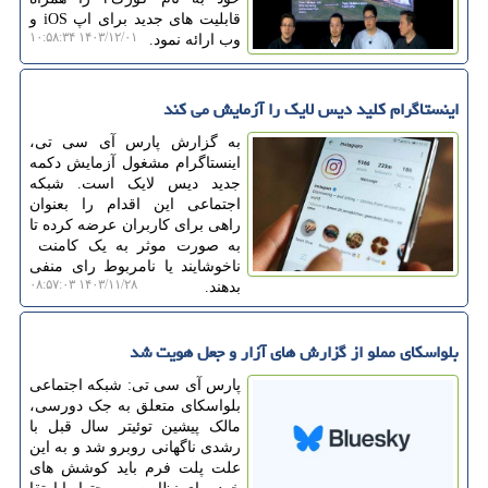
قابلیت های جدید برای اپ iOS و
۱۴۰۳/۱۲/۰۱ ۱۰:۵۸:۳۴
وب ارائه نمود.
اینستاگرام کلید دیس لایک را آزمایش می کند
به گزارش پارس آی سی تی،
اینستاگرام مشغول آزمایش دکمه
جدید دیس لایک است. شبکه
اجتماعی این اقدام را بعنوان
راهی برای کاربران عرضه کرده تا
به صورت موثر به یک کامنت
ناخوشایند یا نامربوط رای منفی
۱۴۰۳/۱۱/۲۸ ۰۸:۵۷:۰۳
بدهند.
بلواسکای مملو از گزارش های آزار و جعل هویت شد
پارس آی سی تی: شبکه اجتماعی
بلواسکای متعلق به جک دورسی،
مالک پیشین توئیتر سال قبل با
رشدی ناگهانی روبرو شد و به این
علت پلت فرم باید کوشش های