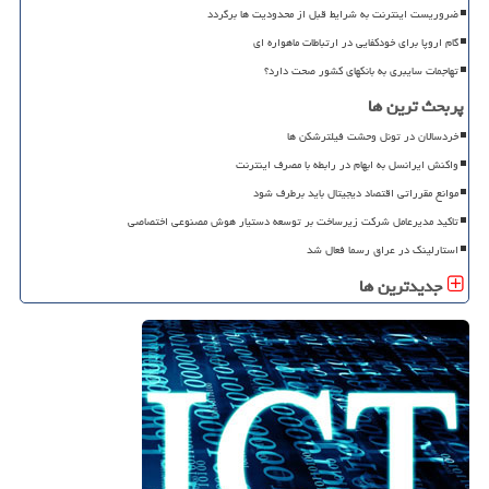
ضروریست اینترنت به شرایط قبل از محدودیت ها برگردد
گام اروپا برای خودکفایی در ارتباطات ماهواره ای
تهاجمات سایبری به بانکهای کشور صحت دارد؟
پربحث ترین ها
خردسالان در تونل وحشت فیلترشکن ها
واکنش ایرانسل به ابهام در رابطه با مصرف اینترنت
موانع مقرراتی اقتصاد دیجیتال باید برطرف شود
تاکید مدیرعامل شرکت زیرساخت بر توسعه دستیار هوش مصنوعی اختصاصی
استارلینک در عراق رسما فعال شد
جدیدترین ها