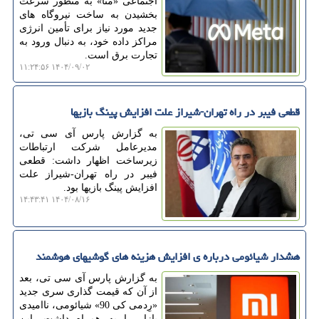
اجتماعی «متا» به منظور سرعت
بخشیدن به ساخت نیروگاه های
جدید مورد نیاز برای تأمین انرژی
مراکز داده خود، به دنبال ورود به
تجارت برق است.
۱۴۰۴/۰۹/۰۲ ۱۱:۲۴:۵۶
قطعی فیبر در راه تهران-شیراز علت افزایش پینگ بازیها
به گزارش پارس آی سی تی،
مدیرعامل شرکت ارتباطات
زیرساخت اظهار داشت: قطعی
فیبر در راه تهران-شیراز علت
افزایش پینگ بازیها بود.
۱۴۰۴/۰۸/۱۶ ۱۴:۴۳:۴۱
هشدار شیائومی درباره ی افزایش هزینه های گوشیهای هوشمند
به گزارش پارس آی سی تی، بعد
از آن که قیمت گذاری سری جدید
«رِدمی کی 90» شیائومی، ناامیدی
بازار را به همراه داشت، این