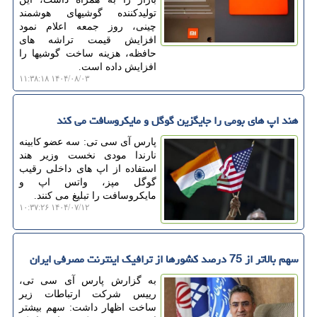
تولیدکننده گوشیهای هوشمند
چینی، روز جمعه اعلام نمود
افزایش قیمت تراشه های
حافظه، هزینه ساخت گوشیها را
افزایش داده است.
۱۴۰۴/۰۸/۰۳ ۱۱:۳۸:۱۸
هند اپ های بومی را جایگزین گوگل و مایکروسافت می کند
پارس آی سی تی: سه عضو کابینه
نارندا مودی نخست وزیر هند
استفاده از اپ های داخلی رقیب
گوگل مپز، واتس اپ و
مایکروسافت را تبلیغ می کنند.
۱۴۰۴/۰۷/۱۲ ۱۰:۳۷:۲۶
سهم بالاتر از 75 درصد کشورها از ترافیک اینترنت مصرفی ایران
به گزارش پارس آی سی تی،
رییس شرکت ارتباطات زیر
ساخت اظهار داشت: سهم بیشتر