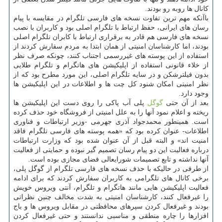
کانال ها روبه رو بودند.
باآنکه مهم ترین تفاوت نسخه های فارسی تلگرام در مقایسه با پیام
رسان های ایرانی، حفظ ارتباط با تلگرام اصلی بود و کاربران با نصب
نسخه های فارسی هم قادر به برقراری ارتباط با کابران تلگرام اصلی
بودند، اما کارشناسان امنیتی از همان ابتدا به مردم سفارش کردند از
استفاده از این پوسته های غیررسمی اجتناب کنند، چونکه صرف نظر
از خلاء قانونی استفاده از اپلیکیشن های هاتگرام و تلگرام طلایی
بدون فیلترشکن و در سایه تلگرام اصلی، این مورد مطرح بود که از
نظر امنیتی امکان شنود کل چت ها و اطلاعات در این اپلیکیشن ها
وجود دارد.
بعد از آن حتی
گوگل
پلی آب پاکی را روی دست این اپلیکیشن ها
ریخته و اعلام نمود آنها را به علل امنیتی از فروشگاه خود حذف کرده
است. همینطور محمدجواد آذری جهرمی -وزیر ارتباطات و فناوری
اطلاعات- عنوان کرده بود که «همه پوسته های فارسی تلگرام فاقد
امنیت اند» و البته قبل از آن عنوان شده بود که وزارت ارتباطات
درباره فعالیت این دو پیام رسان تصمیم گیر نبوده و حمایتی از فعالیت
آنها نداشته و تابع تصمیمات شورایعالی فضای مجازی بوده است.
از طرفی در حالیکه با حذف نسخه های فارسی تلگرام از گوگل پلی،
برخی کانال های تلگرامی به کاربران سفارش کردند که برای ادامه
فعالیت اپلیکیشن هایی مانند هاتگرام و تلگرام، آنتی ویروس خویش
را غیرفعال کنند، کارشناسان امنیتی به شدت مخالف چنین نظراتی
بودند و غیرفعال کردن سپرهای محافظتی در مقابل ویروس ها و باج
افزارها را چاره منطقی و مناسبی ندانستند و حتی غیرفعال کردن