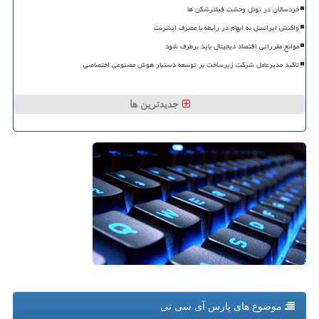
خردسالان در تونل وحشت فیلترشکن ها
واکنش ایرانسل به ابهام در رابطه با مصرف اینترنت
موانع مقرراتی اقتصاد دیجیتال باید برطرف شود
تاکید مدیرعامل شرکت زیرساخت بر توسعه دستیار هوش مصنوعی اختصاصی
جدیدترین ها
موضوع های پارس آی سی تی