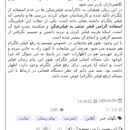
کلاهبرداران بازتر می شود.
در این زمان همچنان به ناکارآمدی فیلترشکن ها در عدم استفاده از
تلگرام تاکید شده و کارشناسان عنوان کردند بررسی ها و نتایجی که
فیلتر تلگرام داشته نشان داده است یکی از تبعات این فیلترینگ،
استفاده الزامی قشر سنتی به فیلترشکن
و شکسته شدن قبح آن
است، اینکه هزینه فیلتر کردن و تردید داشتن و تصمیم نگرفتن از
تصمیم گرفتن و انجام آن بیشتر شده است.
با این وجود، هنوز هم شایعاتی در خصوص تصمیم به رفع فیلتر تلگرام
هم شنیده می شود. هرچند این شایعات تا کنون راه به جایی نبرده و
آذری جهرمی هم در اظهارات خود، در پاسخ به این سوال که چرا
باوجود حل مساله اصلی فیلتر تلگرام، هنوز این پیام رسان فیلتر
است و اینکه آیا عزمی برای رفع فیلتر تلگرام وجود دارد، اظهار
داشته بود: بعید می دانم که نظر دستگاه قضایی در ارتباط با این
مساله [رفع فیلتر تلگرام] عوض شده باشد.
1400/01/09
14:20:02
1395
5
/
5.0
تگهای خبر:
آنلاین
,
اینترنت
,
پیام رسان
,
سایت
این پست را می پسندید؟
(0)
(1)