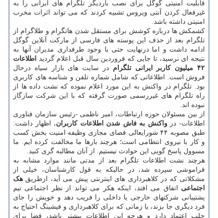
قابلیت امنیتی گوگل برای نصب باردیگر تلگرام های ایرانی را به
غیرفعال کردن آنتی ویروس تشبیه کردند که می تواند اثرات مخرب
امنیتی داشته باشد.
کشمکش ها درباره کوشش برای مستقل شدن هاتگرام و طلاگرام از
تلگرام بعد از حذف این پوسته های فارسی از مارکت آنلاین گوگل
ادامه داشت و اما درنهایت حتی با وجود طرفداری مدیران آنها به
نتیجه ای نرسید، تا جایی که فروردین سال قبل اعلام گردید
اطلاعات
۴۲ میلیون کاربر ایرانی تلگرام
در سایت های بازار سیاه درحال
فروش است. اطلاعاتی که شامل شماره تلفن و شناسه های کاربری
بود. تلگرام در واکنش به این مورد اعلام نموده که نشت داده ها از
راه تلگرام های غیررسمی صورت گرفته که با این شرکت سازگاز
نبوده اند.
از بین مسئولان حوزه ارتباطات، امیر ناظمی -رئیس سازمان فناوری
اطلاعات- در
واکنش به فاش شدن اطلاعات کاربران
، اظهار داشت:
طبق مصوبه ۴۴ شورایعالی فضای مجازی وظیفه امنیت بخش کسب
و کار با نیروی انتظامی است؛ هرچند بارها ما مخالفت کرده ایم. ما
مسوول پاسخ گویی این حوادث نیستیم. از آنان مطالبه گری کنید.
هرچند نشت اطلاعات تلگرام بعد از مدتی مانند موارد مشابه به
فراموشی سپرده شد، در حالیکه به قول کارشناسان، خیلی از
مشکلاتی که در کلاهبرداری های اینترنتی پیش می آید، ازطریق
هک
اجتماعی
اتفاق می افتد، اینکه هکر می تواند از نظر اجتماعی تیم
پشتیبانی شرکتهای خارجی یا داخلی را فریب دهد و خویش را جای
فرد دیگری جا بزند، یا زمانی که برای کلاهبرداری و فیشینگ احتیاج به
جلب اعتماد دارد و هرچه این اطلاعات بیشتر باشد، فضا برای