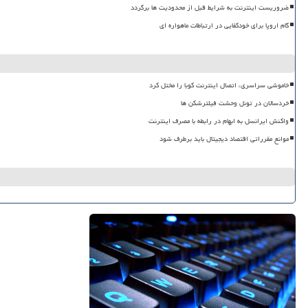
ضروریست اینترنت به شرایط قبل از محدودیت ها برگردد
گام اروپا برای خودکفایی در ارتباطات ماهواره ای
خاموشی سراسری، اتصال اینترنت کوبا را مختل کرد
خردسالان در تونل وحشت فیلترشکن ها
واکنش ایرانسل به ابهام در رابطه با مصرف اینترنت
موانع مقرراتی اقتصاد دیجیتال باید برطرف شود