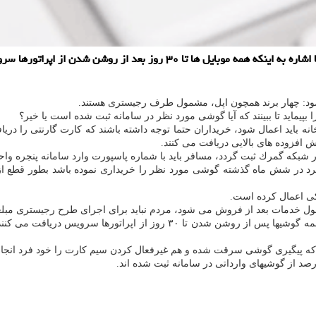
پارس آی سی تی: معاون فناوری اطلاعات ستاد مبارزه با قاچاق كالا و ارز با اشا
نمود: چهار برند همچون اپل، مشمول طرف رجیستری هستند.
پیماید تا ببینند كه آیا گوشی مورد نظر در سامانه ثبت شده است یا خیر؟
نه باید اعمال شود، خریداران حتما توجه داشته باشند كه كارت گارنتی را در
افزوده های بالایی دریافت می كنند.
 شبكه گمرك ثبت گردد، مسافر باید با شماره پاسپورت وارد سامانه پنجره وا
گر فرد در شش ماه گذشته گوشی مورد نظر را خریداری نموده باشد بطور قطع 
وی اظهار داشت: مردم حتما فرآیند استعلام را خودشان انجام دهند، زیرا همه گوشی
نا كه پیگیری گوشی سرقت شده و هم غیرفعال كردن سیم كارت را خود فرد انجا