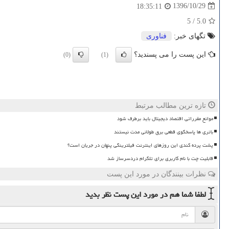
1396/10/29
18:35:11
5
/
5.0
تگهای خبر:
فناوری
این پست را می پسندید؟
(0)
(1)
تازه ترین مطالب مرتبط
موانع مقرراتی اقتصاد دیجیتال باید برطرف شود
باتری ها پاسخگوی قطعی برق طولانی مدت نیستند
پشت پرده کندی این روزهای اینترنت فیلترینگی پنهان در جریان است؟
قابلیت چت با نام کاربری برای تلگرام دردسرساز شد
نظرات بینندگان در مورد این پست
لطفا شما هم
در مورد این پست
نظر بدید