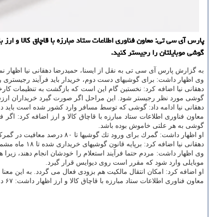
گوشی موبایلتان را رجیستر كنید.
به گزارش پارس آی سی تی به نقل از ایسنا، حمیدرضا دهقانی نیا اظهار 
وی اظهار داشت: برای گوشیهای دست دوم، خریدار باید فرآیند رجیستری را ب
دهقانی نیا اضافه كرد: نخستین گام این است كه بازگشت به تنظیمات كارخا
گوشی مورد نظر رجیستر شود. این مراحل اگر صورت گیرد خریداران ارزش 
دهقانی نیا ادامه داد: گوشی كه توسط مسافر وارد كشور شده است باید در
معاون فناوری اطلاعات ستاد مبارزه با قاچاق كالا و ارز اضافه كرد: ا
گوشی به هر علتی خاموش بوده باشد.
او اظهار داشت: گمرك برای ورود تك گوشیها تا ۸۰ درصد معافیت در گمركی اعمال كرده است.
دهقانی نیا اضافه كرد: برپایه قانون گوشیهای خریداری شده تا ۱۸ ماه مشمول خدمات بعد از فروش می شود، مردم نباید برای اجرای طرح رجیستری مبلغی بپردازند، فرآیند استعلام اصالت هم مشمول پرداختی نمی گردد.
موبایلی وارد شود كه مقرر است روی دیوایس قرار گیرد.
او اضافه كرد: امكان انتقال مالكیت هم بزودی فعال می گردد. به این مع
معاون فناوری اطلاعات ستاد مبارزه با قاچاق كالا و ارز اظهار داشت: ۶۷ درصد از گوشیهای وارداتی در سامانه ثبت شده اند.