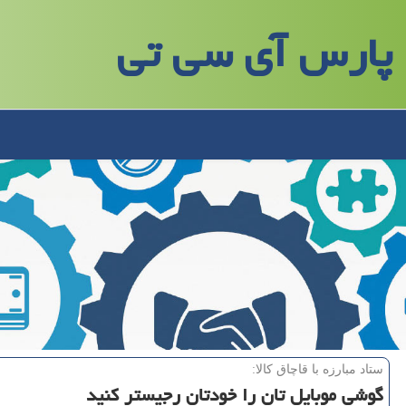
پارس آی سی تی
ستاد مبارزه با قاچاق كالا:
گوشی موبایل تان را خودتان رجیستر كنید