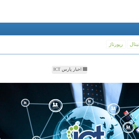
یتال
رپورتاژ
اخبار پارس ICT