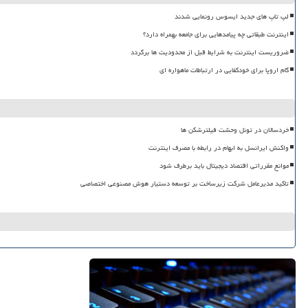
لپ تاپ های جدید ایسوس رونمایی شدند
اینترنت طبقاتی چه پیامدهایی برای جامعه بهمراه دارد؟
ضروریست اینترنت به شرایط قبل از محدودیت ها برگردد
گام اروپا برای خودکفایی در ارتباطات ماهواره ای
خردسالان در تونل وحشت فیلترشکن ها
واکنش ایرانسل به ابهام در رابطه با مصرف اینترنت
موانع مقرراتی اقتصاد دیجیتال باید برطرف شود
تاکید مدیرعامل شرکت زیرساخت بر توسعه دستیار هوش مصنوعی اختصاصی