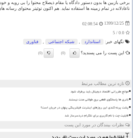
برخی بازبین ها بدون دستور دادگاه یا مقام ذیصلاح محتوا را بی رویه 
ناعادلانه در تمام زمینه ها استفاده نماید. هم اکنون توئیتر محتوای رسا
1399/12/25
02:08:54
5
/
0.0
تگهای خبر:
استاندارد
,
شبكه اجتماعی
,
فناوری
این پست را می پسندید؟
(0)
(0)
تازه ترین مطالب مرتبط
موانع مقرراتی اقتصاد دیجیتال باید برطرف شود
باتری ها پاسخگوی قطعی برق طولانی مدت نیستند
پشت پرده کندی این روزهای اینترنت فیلترینگی پنهان در جریان است؟
قابلیت چت با نام کاربری برای تلگرام دردسرساز شد
نظرات بینندگان در مورد این پست
لطفا شما هم
در مورد این پست
نظر بدید