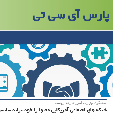
پارس آی سی تی
سخنگوی وزارت امور خارجه روسیه:
شبكه های اجتماعی آمریكایی محتوا را خودسرانه سانسو