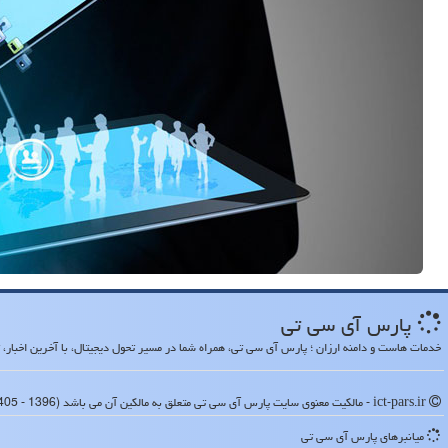
پارس آی سی تی
خدمات هاست و دامنه ارزان ؛ پارس آی سی تی، همراه شما در مسیر تحول دیجیتال، با آخرین اخبار، تح
ict-pars.ir - مالکیت معنوی سایت پارس آی سی تی متعلق به مالکین آن می باشد (1396 - 1405)
میانبرهای پارس آی سی تی