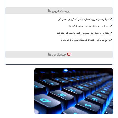
پربحث ترین ها
خاموشی سراسری، اتصال اینترنت کوبا را مختل کرد
خردسالان در تونل وحشت فیلترشکن ها
واکنش ایرانسل به ابهام در رابطه با مصرف اینترنت
موانع مقرراتی اقتصاد دیجیتال باید برطرف شود
جدیدترین ها