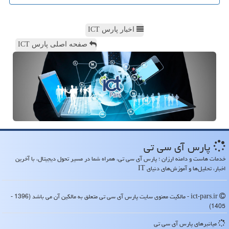
اخبار پارس ICT
صفحه اصلی پارس ICT
پارس آی سی تی
خدمات هاست و دامنه ارزان ؛ پارس آی سی تی، همراه شما در مسیر تحول دیجیتال، با آخرین
اخبار، تحلیل‌ها و آموزش‌های دنیای IT
ict-pars.ir - مالکیت معنوی سایت پارس آی سی تی متعلق به مالکین آن می باشد (1396 -
1405)
میانبرهای پارس آی سی تی