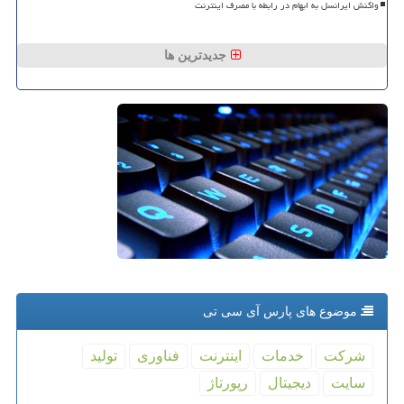
واکنش ایرانسل به ابهام در رابطه با مصرف اینترنت
جدیدترین ها
موضوع های پارس آی سی تی
شركت
خدمات
اینترنت
فناوری
تولید
سایت
دیجیتال
رپورتاژ