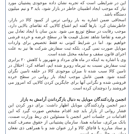
این در شرایطی است که تجربه نشان داده موجودی پشتیبان مورد
نیاز که موجب ایجاد اطمینان خاطر در بازار شود، باید ۳ و نیم میلیون
دستگاه باشد.
اسحاقی ضمن اشاره به بار روانی ترس از کمبود کالا در بازار،
خاطرنشان کرد: بارها گفته ایم اشباع کالایی که تقاضای بالایی دارد،
موجب رقابت در سطح توزیع می شود. بدین سان با ایجاد تعادل بین
عرضه و تقاضا شاهد تعدیل قیمت ها در سطح عرضه و خرده فرشی
خواهیم بود. اما در شرایط کنونی نه فقط تخصیص برای واردات
موبایل صورت نمی گیرد، بلکه ثبت سفارش شرکت ها نیز به علت
اجرای قانون سقف و سابقه مختل شده است.
وی با اشاره به اینکه در ماه های مرداد و شهریور با کاهش ۲۰ برابری
ثبت سفارش نسبت به تیرماه روبرو شده ایم، اضافه کرد: اختلال در
تامین کالا سبب شده تا میزان موجودی کالا در حلقه تامین نگران
کننده شود. همین عامل موجب ایجاد بار روانی در سطح خرده
فروشی شده و نگرانی آنها برای جایگزین کردن کالایی که امروز می
فروشند را دوچندان کرده است.
انجمن واردکنندگان موبایل به دنبال بازگرداندن آرامش به بازار
دبیر انجمن واردکنندگان موبایل اظهار داشت: برای دور کردن این
فشار روانی از بازار باید چند اقدام مشخص صورت گیرد که این
اقدامات در جلسات اخیر انجمن با مسئولین ذی ربط وزارت صمت،
بانک مرکزی، سامانه همتا، سازمان پشتیبانی از حقوق مصرف کننده
و ستاد مبارزه با قاچاق کالا و ارز عنوان شد و با همراهی ذی نفعان
دولتی در حال پیگیری است.