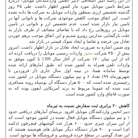
در این راستا امیر اسحاقی -دبیر انجمن واردکنندگان موبایل- درباره
شرایط تامین موبایل مورد نیاز کشور اظهار داشت: طی ۴۵ روز
گذشته تخصیص ارزی بمنظور واردات موبایل به شرکت ها داده نشده
است. این اتفاق موجب کاهش موجودی شرکت ها و ناتوانی آنها در
تامین نیاز بازار شده است. عدم تخصیص ارز و ناتوانی در تامین
موبایل در روزهایی رخ داد که با تقاضای مضائف از طرف بازار به
علت بازگشایی مدارس روبرو شدیم و این اتفاق موجب برهم خوردن
تعادل بین عرضه و تقاضا و ایجاد شوک قیمتی در بازار شد.
وی ضمن اشاره به ضرورت ایجاد تعادل در بازار اظهار داشت: امروز
بیش از ۳۵۰ شرکت
مجوز
واردات رسمی موبایل را دریافت کرده اند
که از این میان ۱۷۰ شرکت از آغاز سال 1399 تا کنون موفق به
واردات تلفن همراه به کشور شده اند. طبق آمارهای ارائه شده
توسط سامانه همتا، در نیمه اول سال جاری (از فروردین تا
شهریورماه ۹۹) تعداد ۶ و نیم میلیون دستگاه موبایل در کشور ثبت
رجیستری شده است که ۵۰۰ هزار دستگاه آن بوسیله رویه مسافری
ثبت شده که عموما مربوط به برند آمریکایی آیفون بوده که به
صورت قاچاق وارد کشور شده است.
کاهش ۲۰ برابری ثبت سفارش نسبت به تیرماه
دبیر انجمن واردکنندگان موبایل افزود: برمبنای آمارهای دریافتی حدود
۱ و نیم میلیون دستگاه موبایل فعال نشده در کشور موجود است که
از این میزان چیزی حدود ۶۰۰ هزار عدد گوشیهای فیچرفون (دکمه
ای) است و ۹۰۰ هزار دستگاه دیگر موبایل های هوشمند هستند که
این تعداد گوشی در سطح خرده فروشی و فروشگاه ها موجود است.