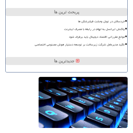
پربحث ترین ها
خردسالان در تونل وحشت فیلترشکن ها
واکنش ایرانسل به ابهام در رابطه با مصرف اینترنت
موانع مقرراتی اقتصاد دیجیتال باید برطرف شود
تاکید مدیرعامل شرکت زیرساخت بر توسعه دستیار هوش مصنوعی اختصاصی
جدیدترین ها