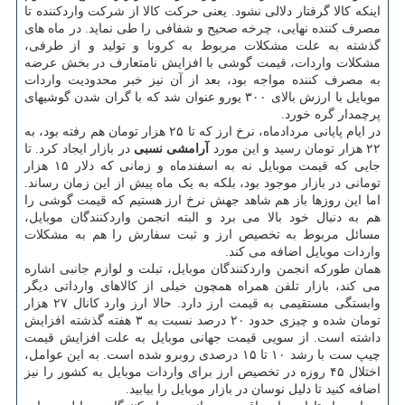
اینکه کالا گرفتار دلالی نشود. یعنی حرکت کالا از شرکت واردکننده تا
مصرف کننده نهایی، چرخه صحیح و شفافی را طی نماید. در ماه های
گذشته به علت مشکلات مربوط به کرونا و تولید و از طرفی،
مشکلات واردات، قیمت گوشی با افزایش نامتعارف در بخش عرضه
به مصرف کننده مواجه بود، بعد از آن نیز خبر محدودیت واردات
موبایل با ارزش بالای ۳۰۰ یورو عنوان شد که با گران شدن گوشیهای
پرچمدار گره خورد.
در ایام پایانی مردادماه، نرخ ارز که تا ۲۵ هزار تومان هم رفته بود، به
۲۲ هزار تومان رسید و این مورد
آرامشی نسبی
در بازار ایجاد کرد. تا
جایی که قیمت موبایل نه به اسفندماه و زمانی که دلار ۱۵ هزار
تومانی در بازار موجود بود، بلکه به یک ماه پیش از این زمان رساند.
اما این روزها باز هم شاهد جهش نرخ ارز هستیم که قیمت گوشی را
هم به دنبال خود بالا می برد و البته انجمن واردکنندگان موبایل،
مسائل مربوط به تخصیص ارز و ثبت سفارش را هم به مشکلات
واردات موبایل اضافه می کند.
همان طورکه انجمن واردکنندگان موبایل، تبلت و لوازم جانبی اشاره
می کند، بازار تلفن همراه همچون خیلی از کالاهای وارداتی دیگر
وابستگی مستقیمی به قیمت ارز دارد. حالا ارز وارد کانال ۲۷ هزار
تومان شده و چیزی حدود ۲۰ درصد نسبت به ۳ هفته گذشته افزایش
داشته است. از سویی قیمت جهانی موبایل به علت افزایش قیمت
چیپ ست با رشد ۱۰ تا ۱۵ درصدی روبرو شده است. به این عوامل،
اختلال ۴۵ روزه در تخصیص ارز برای واردات موبایل به کشور را نیز
اضافه کنید تا دلیل نوسان در بازار موبایل را بیابید.