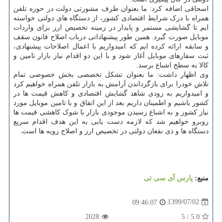
اسحاقی اضافه کرد: ما بعنوان طرف مشورتی دولت در حوزه تلفن
همراه با درک شرایط اقتصادی کشور، از دستگاه های دولتی خواسته
ایم تا گشایشی مستمر و پایدار در زمینه تخصیص ارز برای واردات
موبایل صورت گیرد. همین طور پیشنهاداتی درباب اصلاح قانون سقف
و سابقه ارائه کرده ایم که امیدواریم با اعمال اصلاحات پیشنهادی،
ثبت سفارهای موبایل آغاز شود و با این دو اقدام نیاز بازار تامین و
کالا به سطح اشباع برسد.
وی اظهار داشت: ما بعنوان تشکل تخصصی بخش خصوصی تمام
تلاش خودرا برای بازگرداندن آرامش به بازار تلفن همراه خواهیم کرد
و امیدواریم به زودی شاهد گشایش اقتصادی و کاهش قیمت ها در
کشور باشیم و اطمینان داریم بعد از این اتفاق و با تامین موبایل مورد
نیاز کشور و به اشباع رسیدن موجودی بازار با شوک کاهشی قیمت ها
روبرو خواهیم شد که لازمه دست یابی به این هدف اقدام سریع
دستگاه ها و ذی نفعان دولتی در تخصیص ارز و اصلاح رویه ها است.
منبع:
پارس آی سی تی
1399/07/02
09:46:07
2028
5
/
5.0