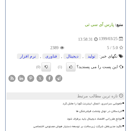
منبع:
پارس آی سی تی
1399/03/25
13:58:31
2389
5
/
5.0
تگهای خبر:
تولید
,
دیجیتال
,
فناوری
,
نرم افزار
این پست را می پسندید؟
(0)
(1)
X
تازه ترین مطالب مرتبط
خاموشی سراسری، اتصال اینترنت کوبا را مختل کرد
خردسالان در تونل وحشت فیلترشکن ها
موانع مقرراتی اقتصاد دیجیتال باید برطرف شود
تاکید مدیرعامل شرکت زیرساخت بر توسعه دستیار هوش مصنوعی اختصاصی