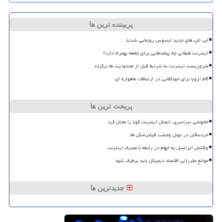
پربیننده ترین ها
لپ تاپ های جدید ایسوس رونمایی شدند
اینترنت طبقاتی چه پیامدهایی برای جامعه بهمراه دارد؟
ضروریست اینترنت به شرایط قبل از محدودیت ها برگردد
گام اروپا برای خودکفایی در ارتباطات ماهواره ای
پربحث ترین ها
خاموشی سراسری، اتصال اینترنت کوبا را مختل کرد
خردسالان در تونل وحشت فیلترشکن ها
واکنش ایرانسل به ابهام در رابطه با مصرف اینترنت
موانع مقرراتی اقتصاد دیجیتال باید برطرف شود
جدیدترین ها