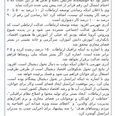
ناچیز بود که خوشبختانه افزایش یافته و تلاش ها بر این است که تا
اختتام امسال این رقم فراتر از عدد پیش بینی شده حرکت نماید.
وی با اعلان اینکه رساندن توسعه ارتباطات از ۱۰ درصد به ۵۰ یا ۶۰
درصد کار پیچیده ای نیست، اضافه کرد: اما رساندن این رقم از ۹۰
درصد به ۱۰۰ درصد کار دشواری است.
آذری جهرمی افزود: نتیجه توسعه ارتباطات، عدالت ارتباطی است که
از مصادیق عدالت اجتماعی شمرده می شود و در پدیده شیوع
ویروس کرونا شاهد بودیم که خیلی از آموزش ها همچون اقتصاد،
بانکداری، آموزش دانش آموزان، سرگرمی و خانه نشینی در بستر
فضای مجازی محقق شد.
وی با اشاره به اینکه ترافیک ارتباطات ۱۵۰ درصد رشده کرده و ۲.۵
برابر شده است، اشاره کرد: اگر بستر شبکه ملی روستاها فراهم
نباشد عدالت برقرار نخواهد شد.
آذری جهرمی با اعلان اینکه دولت به دنبال تحول دیجیتال است، افزود:
از نتایج این تحول شکوفایی اقتصاد دیجیتال است از طرفی ظرفیت
اشتغال برای جوانان فراهم می شود و فساد برچیده خواهد شد.
وی با اشاره به اینکه ایرانسل در تحول دیجیتال پیشگام بوده است،
بیان کرد: رمز موفقیت ایرانسل ایجاد فضای کسب وکار برای جوانان،
پشتیبانی از استارت آپ ها و رشد اقتصاد دیجیتال کشور است.
وزیر ارتباطات "ایجاد بستر برای تولید محتوا و اصلاح نظام ترافیکی"،
"حفاظت از کودکان و نوجوانان در فضای مجازی و نرم افزارهای
مدیریت برای والدین" و "اعطای بسته ویژه عیدانه این افتتاحیه به
مردم روستاهای هدف" را سه پیشنهاد برای اجرایی شدن به مدیران
ایرانسل گوشزد کرد.