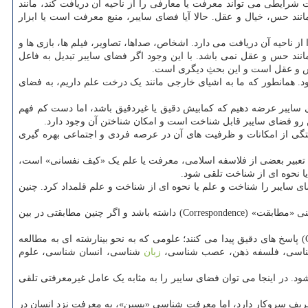
رایطی می تواند معرفت یا معارفی را از ناحیه آن دریافت کند، مانند
انند حس، خیال و عقل. حالا آیا فضای سایبر، منبع معرفت است یا ابزار
 ناحیه آن دریافت می دارد. اشخاص، صداها، تصاویر، فیلم ها، بازی ها و
نند حس و عقل نمی باشد. با این وجود اگر فضای سایبر تبدیل به فاعل
س و عقل است و این بحثِ دیگری است.
. همانطور که ما به اشیای خارجی مانند یک درخت علم داریم، به فضای
ضای سایبر عرضه دهیم که کمابیش دقیق یا غیردقیق باشد، اما دست کم فهم
این رو فضای سایبر قابل شناخت است و امکان شناختن آن وجود دارد.
 شایستگی از امکانات و ظرفیت های آن در عرصه فردی و اجتماعی بهره گیری
 تعبیر بعضی از فلاسفه اسلامی، معرفت یا علم یک «کیف نفسانی» است،
ا نحوه ای از شناخت تلقی شود.
اً در این صورت می توان محتوای فضای سایبر را شناخت و علم یا نحوه ای از شناخت و علم قلمداد کرد. چنین
همینطور شناخت یا علم حصولی در انسان، یا صادق است و یا کاذب. علم انسان آنگاه صادق است که به تعبیر فلاسفه واقع گرا، با واقعیت خارجی و عینی «مطابقت» (Correspondence) داشته باشد و اگر چنین مطابقتی در بین
از این سه پرسش و پاسخ های ممکن به آنها بگذریم؛ چه خیلی از این پرسش ها صرفا با پیشرفت های بعدی در زمینه علوم شناختی (Cognitive sciences) پاسخ های دقیق پیدا می کنند؛ علومی که به نحو بینارشته ای به مطالعه
ان شناسی، فلسفه ذهن، عصب شناسی،
زبان
شناسی، انسان شناسی، علوم
 در اینجا می توان فضای سایبر را به مثابه یک عامل غیرمعرفتی تلقی
عریف سروکار دارد، اما معرفت شناسی «پسین»، به معرفت نزد انسان در