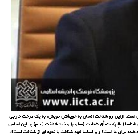
لق است. ازاین رو شناخت انسان به خویشتنِ خویش، به یك درخت خارجی،
سا (عالِم)، متعلَّق شناخت (معلوم) و خودِ شناخت (علم) بر این اساس
شده برای ما است؟ و یا اساساً خودِ شناخت یا نحوه ای از شناخت است؟»