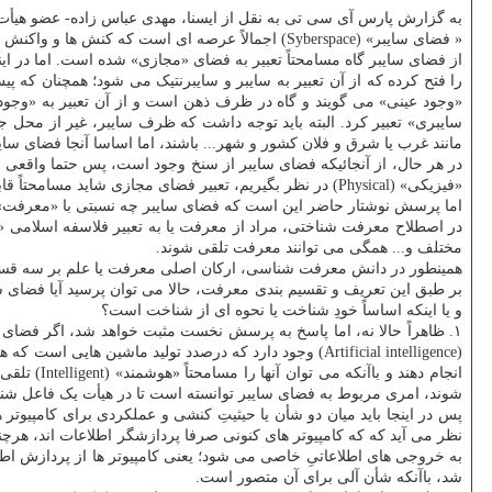
به گزارش پارس آی سی تی به نقل از ایسنا، مهدی عباس زاده- عضو هیأ
« فضای سایبر» (Syberspace) اجمالاً عرصه ای است که کنش ها و واکنش ها، مناسبات و ارتباطات «رایانه ای» میان اشخاص و اشیا در آن شکل می گیرند.
از فضای سایبر گاه مسامحتاً تعبیر به فضای «مجازی» شده است. اما در ای
را فتح کرده که از آن تعبیر به سایبر و سایبرنتیک می شود؛ همچنان که پی
«وجود عینی» می گویند و گاه در ظرف ذهن است و از آن تعبیر به «وجود 
سایبری» تعبیر کرد. البته باید توجه داشت که ظرف سایبر، غیر از محل جغر
مانند غرب یا شرق و فلان کشور و شهر... باشند، اما اساسا آنجا فضای سا
«فیزیکی» (Physical) در نظر بگیریم، تعبیر فضای مجازی شاید مسامحتاً قابل قبول باشد.
اما پرسش نوشتار حاضر این است که فضای سایبر چه نسبتی با «معرفت» (Knowledge) دار
در اصطلاح معرفت شناختی، مراد از معرفت یا به تعبیر فلاسفه اسلامی 
مختلف و... همگی می توانند معرفت تلقی شوند.
همینطور در دانش معرفت شناسی، ارکان اصلی معرفت یا علم بر سه قسم اند
بر طبق این تعریف و تقسیم بندی معرفت، حالا می توان پرسید آیا فضای س
و یا اینکه اساساً خودِ شناخت یا نحوه ای از شناخت است؟
۱. ظاهراً حالا نه، اما پاسخ به پرسش نخست مثبت خواهد شد، اگر فضای
(Artificial intelligence) وجود دارد که درصدد تولید ماشی
انجام دهن
شوند، امری مربوط به فضای سایبر توانسته است تا در هیأت یک فاعل شناسا
پس در اینجا باید میان دو شأن یا حیثیتِ کنشی و عملکردی برای کامپیوتر 
نظر می آید که که کامپیوتر های کنونی صرفا پردازشگر اطلاعات اند، هرچند 
به خروجی های اطلاعاتیِ خاصی می شود؛ یعنی کامپیوتر ها از پردازش اطل
شد، باآنکه شأن آلی برای آن متصور است.