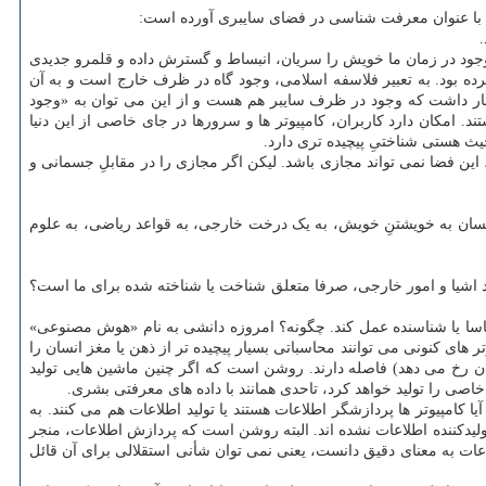
 با عنوان معرفت شناسی در فضای سایبری آورده است:
، وجود در زمان ما خویش را سریان، انبساط و گسترش داده و قلمرو جدیدی
 کرده بود. به تعبیر فلاسفه اسلامی، وجود گاه در ظرف خارج است و به آن
اظهار داشت که وجود در ظرف سایبر هم هست و از این می توان به «وجود
د. امکان دارد کاربران، کامپیوتر ها و سرورها در جای خاصی از این دنیا
یث هستی شناختیِ پیچیده تری دارد.
 از سنخ وجود است، پس حتما واقعی است و بنابراین اگر مجازی را در مقابلِ حقیقی و «واقعی» (Real) لحاظ نماییم، این فضا نمی تواند مجازی باشد. لیکن اگر مجازی را در مقابلِ جسمانی و
نسان به خویشتنِ خویش، به یک درخت خارجی، به قواعد ریاضی، به علوم
ند اشیا و امور خارجی، صرفا متعلق شناخت یا شناخته شده برای ما است؟
شناسا یا شناسنده عمل کند. چگونه؟ امروزه دانشی به نام «هوش مصنوعی»
ه کامپیوتر های کنونی می توانند محاسباتی بسیار پیچیده تر از ذهن یا مغز انسان را
معنای دقیق کلمه (آنگونه که در انسان رخ می دهد) فاصله دارند. روشن است که اگر چنین ماشین هایی تولید
صی را تولید خواهد کرد، تاحدی همانند با داده های معرفتی بشری.
 کامپیوتر ها پردازشگر اطلاعات هستند یا تولید اطلاعات هم می کنند. به
 تولیدکننده اطلاعات نشده اند. البته روشن است که پردازش اطلاعات، منجر
عات به معنای دقیق دانست، یعنی نمی توان شأنی استقلالی برای آن قائل