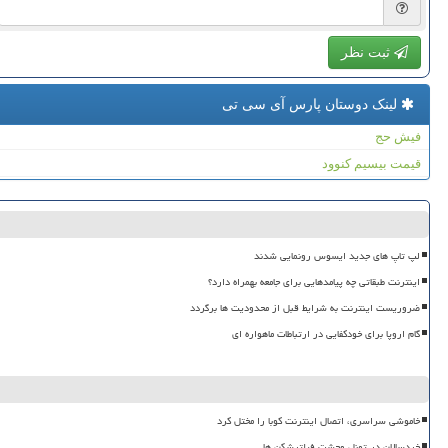
ثبت نظر
لینک دوستان پارس آی سی تی
فیش حج
قیمت بیسیم کنوود
لپ تاپ های جدید ایسوس رونمایی شدند
اینترنت طبقاتی چه پیامدهایی برای جامعه بهمراه دارد؟
ضروریست اینترنت به شرایط قبل از محدودیت ها برگردد
گام اروپا برای خودکفایی در ارتباطات ماهواره ای
خاموشی سراسری، اتصال اینترنت کوبا را مختل کرد
خردسالان در تونل وحشت فیلترشکن ها