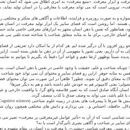
معرفت و ابزار معرفت. «منبع معرفت» به امری اطلاق می شود که انسان تحت ش
ت»، نیرویی است که می تواند معرفت یا معارفی را در انسان تولید نماید، م
ره و به صورت روزمره و فزاینده، اطلاعات و آگاهی های متکثر و مختلفی را از
هستند. اما روشن است که فضای سایبر یک ابزار تولید معرفت در انسان هما
ود، همانطور که نفس یا ذهن انسان مجهز به ابزارهای معرفتی خاصی مانند ح
 اشیای خارجی، برای ما به مثابه متعلق شناخت یا شناخته شده تلقی می شود
حو روز افزون با آن درگیر شده ایم. هر کدام از ما امکان دارد تعریفی از ف
حصولی به آن داریم، یعنی تصور یا مفهومی از آن در ذهن ما نقش بسته است. از
یده نسبتاً نوظهور ارتقا دهیم و قواعد آنرا دقیقاً یاد بگیریم تا بتوانیم به
؛ چونکه شناخت و علم، حقیقت یا وجود خاصی در نفس یا ذهن انسان است. به
 به مثابه جوهر. ازاین رو فضای سایبر و محتوای آن نمی تواند خودِ شناخت ی
اما اگر کامپیوتر ها یا ماشین های شناسنده و متفکر هم واجد «ذهن» (Mind) به معنای دقیق آن شوند، چطور؟ ظاهر
لی؛ یعنی کامپیوتر هم به خودش علم داشته باشد و هم به دیگر چیزها!
خت یا علم باشد، می تواند به وصف صدق یا کذب متصف گردد.
استدلال، حافظه، احساس و... می پردازند و دانش های مختلفی همچون رو
شناسی است که از آن به «تأثیر عوامل غیرمعرفتی بر معرفت» تعبیر می شود.
ای سایبر بر شناخت و آگاهی بشری تأثیرگذار است یا نه؟
ن و پسین. معرفت شناسی «پیشین»، با معرفت نزد انسان در مقام مفهوم و ت