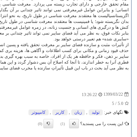
انسانی؛ و بنابراین عوامل غیرمعرفتی نمی توانند تاثیر چندانی بر آن بگ
اگزیستانسیالیست ها معتقدند معرفت شناسی در طول تاریخ، به نحو انتزاع
بدان نگریسته شود؛ یا فمینیست ها معتقدند معرفت شناسی در طول تاریخ، ب
کنش ها و درگیری های انسانی و جنسیت زنانه، در زمره عوامل غیرمعرفتی به
بنابر نکات فوق، به نظر می آید فضای سایبر نمی تواند تاثیر چندانی ب
«سایبری شده» هم تعبیر درستی خواهد بود.
از تأثیرات مثبت و سازنده فضای سایبر بر معرفت تحقق یافته و پسین انسان
حذف قیود زمانی و مکانی برای کسب اطلاعات و آگاهی ها، هزینه بری کم 
سایبر بر ذهن، فکر و حافظه هر یک از افراد، خاصه به سبب بهره گیری 
فطری آنرا به خطر اندازند، تا آنجا که اصلاح آن بس دشوار گردد و این هم
به نظر می آید بحث در باب این قبیل تأثیراتِ سازنده یا مخرب فضای س
1399/03/22
13:26:22
5
/
5.0
تگهای خبر:
تولید
,
زبان
,
كاربر
,
كامپیوتر
این پست را می پسندید؟
(0)
(1)