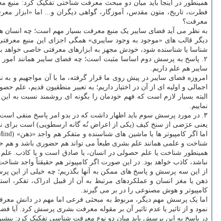
همینطور در اینجا باید میان دو مبحث معرفت شناختی تفکیک کرد: منبع 
فطرت، تاریخ، متون مقدس، آموزگار، گواهی دیگران و... اما «ابزار معرف
معرفت؟
به نظر می آید فضای سایبر یک منبع معرفت بسیار مهم است؛ چه انسان هموا
دیگر قالب های «موجود به وجود سایبری» همگی اجزای این منبع معرفتی 
شناسا یا شناسنده شود، خودش مجهز به ابزارهای معرفتی خاصی خواهد ب
۲. پاسخ به پرسش دوم اساسا مثبت است؛ چه فضای سایبر همانند امور و
سایبر هم علم داریم.
امروزه فضای سایبر در پیش روی ما قرار گرفته، ما با آن مواجهیم و به ن
اجمالی و اولیه ای از آن در اختیار داریم؛ به تعبیر منطقیون قدیم، علم 
البته بسیار لازم است که فهم خودمان را بگونه ای روشمند نسبت به این پد
نماییم.
۳. در مورد پرسش سوم باید اظهار داشت که در بدو امر پاسخ منفی است
یعنی عرَضی از سنخ کیف (یکی از اعراض نُه گانه ارسطویی) است برای نفس
شناخت و علمی همانند علم بشری طبعاً می تواند هم حضوری باشد و هم حصو
نباشد، کاذب خواهد بود. در این صورت اگر کامپیوتر هم حقیقتاً واجد شنا
ذهن یا مغز انسان و عملکردهای مرتبط به آن از قبیل ادراک، تفکر، 
کامپیوتر و هوش مصنوعی را در بر می گیرند.
اما یک پرسش مهم دیگر، مربوط به مبحثی فرعی اما مهم در دانش معرفت 
نمود و از تاثیر یا عدم تاثیر آن بر مقوله معرفت بشری پرسش کرد. آیا فض
در پاسخ به این پرسش باید میان دو نوع معرفت شناسی تفکیک کرد: پیشی