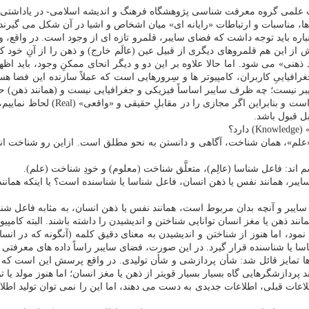
ت علمی گروه معرفت شناسی پژوهشگاه فرهنگ و اندیشه اسلامی- در یاداشتی
نباره باید توجه داشت که فضای سایبر، قلمرو تازه ای از وجود است. در واقع
ش از این هم قلمروهای دیگری از قبیل عین (عالَم خارج) و ذهن را از آنِ خود
ذهنی» می شود. اما حالا علاوه بر این دو و دیگر انحای ممکنِ وجود، باید 
افیاییِ کاربران، کامپیوتر ها و سِرورهایی است که عملاً سازنده این فضا هستن
یبر نیست؛ چه ظرف سایبر اساساً فیزیکی و جغرافیایی نیست و (همانند ذهن) ح
در هر حال، از آنجائیکه فضای سایبر
د؟
«علم»، همان شناخت، آگاهی و دانستن به نحو مطلق است. ازاین رو شناخت ا
: فاعل شناسا (عالِم)، متعلَّق شناخت (معلوم) و خودِ شناخت (علم).
ایبر، همانند نفس یا ذهن انسان، فاعل شناسا یا شناسنده است؟ یا اینکه همان
 سایبر و آنچه بدان مربوط است، همانند نفس یا ذهن انسان، به مثابه فاعل 
ن هایی است که همانند ذهن یا مغز انسان توانایی شناختن و اندیشیدن را داشته باشند. البت
د و باآنکه می توان آنها را مسامحتاً «هوشمند» (Intelligent) تلقی نمود، اما هنوز از شناختن و اندیشیدن به 
 یا شناسنده قرار گیرد. در این صورت، فضای سایبر راساً داده های معرفتی خا
ها تمایز قائل شد: شأن پردازشی و شأن تولیدی. در واقع پرسش این است که آیا
پردازشگرهایی گاه بسیار بسیار قویتر از ذهن یا مغز انسان؛ اما هنوز مولد یا
اعات قبلی، اطلاعات جدیدی به دست می دهند، اما این را نمی توان تولید اطلا