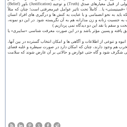
مقام تحقق خارجی و دارای تجارب زیسته می پردازد. معرفت شناسی پیشین همانند منطق و ریاضیات، دارای اصول عام، ثابت و لایتغیری است، اصولی از قبیل معیارهای صدق (Truth) و توجیهِ (Justification) باورِ (Belief)
مینیستی» یا... کاملاً تحت تاثیر عوامل غیرمعرفتی است؛ چنان که مثلاً
باید به نحو انضمامی و با عنایت به کنش ها و درگیری های افراد انسان
به جنسیت زنانه و زن مدارانه هم به آن نگریسته شود. در این دو نمونه،
ت و سقم یا نقد این دو دیدگاه نمی پردازیم.)
حقق یافته و پسین مؤثر باشد و در این صورت معرفت شناسی «سایبری» یا
وه و تنوعی از اطلاعات و آگاهی ها و امکان انتخاب گسترده در بین آنها،
مخرب هم وجود دارند، چنان که امکان دارد در صورت سیطره و غلبه فضای
راتی شگرف شود و گاه حتی عوارض و حالاتی بر آن عارض شوند که سلامت
X