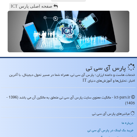
صفحه اصلی پارس ICT
پارس آی سی تی
خدمات هاست و دامنه ارزان ؛ پارس آی سی تی، همراه شما در مسیر تحول دیجیتال، با آخرین
اخبار، تحلیل‌ها و آموزش‌های دنیای IT
ict-pars.ir - مالکیت معنوی سایت پارس آی سی تی متعلق به مالکین آن می باشد (1396 -
1405)
میانبرهای پارس آی سی تی
درباره ما
خرید بک لینک در پارس آی سی تی