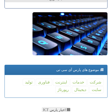
موضوع های پارس آی سی تی
شركت
خدمات
اینترنت
فناوری
تولید
سایت
دیجیتال
رپورتاژ
اخبار پارس ICT