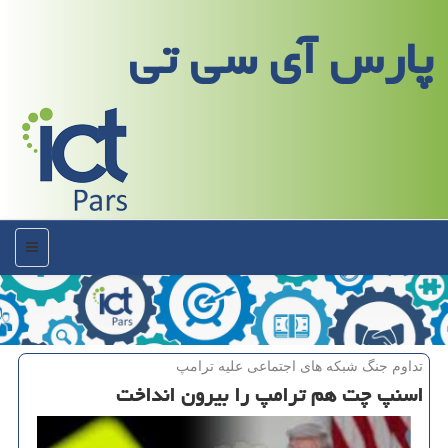
پارس آی سی تی
منو
تداوم جنگ شبكه های اجتماعی علیه ترامپ
اسنپ چت هم ترامپ را بیرون انداخت