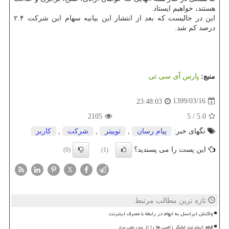
هستند، خواهیم ایستاد.
این در حالیست که بعد از انتشار این بیانیه سهام این شرکت ۲.۴
درصد کم شد.
منبع:
پارس آی سی تی
1399/03/16
23:48:03
2105
5
/
5.0
تگهای خبر:
پیام رسان
,
توییتر
,
شركت
,
كاربر
این پست را می پسندید؟
(0)
(1)
X
تازه ترین مطالب مرتبط
واکنش ایرانسل به ابهام در رابطه با مصرف اینترنت
قطع اینترنت لشکر زامبی ها را از بین نمی برد