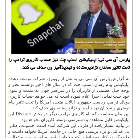
پارس آی سی تی: اپلیكیشن اسنپ چت نیز حساب كاربری ترامپ را
تحت تاثیر سخنان نژادپرستانه و تهدیدآمیز وی حذف می كند.
به گزارش پارس آی سی تی به نقل از رویترز، شرکت توسعه دهنده
اپلیکیشن پیام رسان اسنپ چت که در سال های اخیر توانسته نظر و
توجه خیل عظیمی از کاربران را در سراسر جهان به سمت و سوی
خود جلب نماید، اخیرا اعلام نموده است که می خواهد حساب کاربری
دونالد ترامپ ریاست جمهوری ایالات متحده آمریکا را تحت تاثیر پیام
توییتری و سخنان تهدید آمیز و نژادپرستانه وی حذف کند.
این بدان معناست که نام کاربری ترامپ دیگر در بخش Discover این
اپلیکیشن قابل مشاهده و دسترسی توسط کاربران نخواهد بود.
در بیانیه انتشار یافته از طرف این شرکت آمده است: خشونت، ظلم،
بی عدالتی و نژاد پرستی هیچ جایی در جامعه آمریکا نخواهد داشت و
ما همگی در کنار همه آنهایی که خواهان آزادی، صلح، برابری و عدالت