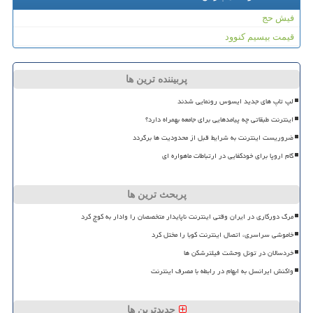
فیش حج
قیمت بیسیم کنوود
پربیننده ترین ها
لپ تاپ های جدید ایسوس رونمایی شدند
اینترنت طبقاتی چه پیامدهایی برای جامعه بهمراه دارد؟
ضروریست اینترنت به شرایط قبل از محدودیت ها برگردد
گام اروپا برای خودکفایی در ارتباطات ماهواره ای
پربحث ترین ها
مرگ دورکاری در ایران وقتی اینترنت ناپایدار متخصصان را وادار به کوچ کرد
خاموشی سراسری، اتصال اینترنت کوبا را مختل کرد
خردسالان در تونل وحشت فیلترشکن ها
واکنش ایرانسل به ابهام در رابطه با مصرف اینترنت
جدیدترین ها