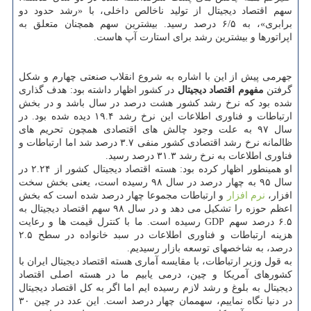
سهم اقتصاد دیجیتال از تولید ناخالص داخلی، با «رشد حدود دو
برابری»، به ۶/۵ درصد رسید. بیشترین سهم همچنان متعلق به
اپراتورها و بیشترین رشد برای استارت آپ هاست.
جهرمی پیش از این با اشاره به شروع انقلاب صنعتی چهارم و شکل
گرفتن
مفهوم اقتصاد دیجیتال
در کشور اظهار داشته بود: هدف گذاری
شده بود که نرخ رشد کشور هشت درصد در سال باشد و در بخش
ارتباطات و فناوری اطلاعات این نرخ رشد ۱۹.۴ دیده شده بود. در
سال ۹۷ به علت وجود چالش های اقتصادی همچون تحریم های
ظالمانه نرخ رشد اقتصادی کشور منفی ۳.۷ درصد شد اما ارتباطات و
فناوری اطلاعات به نرخ رشد ۳۱.۳ درصد رسید.
او همینطور اظهار کرده بود: هسته اقتصاد دیجیتال کشور از ۲.۲۴ در
سال ۹۵ به چهار درصد در سال ۹۸ رسیده است، یعنی بخش سخت
افزار،
نرم افزار
و ارتباطات مجموعا چهار درصد شده است که بخش
اعظم حوزه را تشکیل می دهد و در سال ۹۸ سهم اقتصاد دیجیتال به
۶.۵ درصد سهم GDP رسیده است. ما با کنترل قیمت ها و رعایت
هزینه ارتباطات و فناوری اطلاعات در سبد خانواده در سطح ۲.۵
درصد، به شاخصهای توسعه بازار رسیدیم.
به قول وزیر ارتباطات، با مقایسه آماری هسته اقتصاد دیجیتال ایران با
کشورهای آمریکا و چین، درمی یابیم ما در هسته اصلی اقتصاد
دیجیتال به بلوغ و رشد لازم رسیده ایم اما اگر به کل اقتصاد دیجیتال
در دنیا نگاه نماییم، سهممان چهار درصد است. این عدد در چین ۳۰