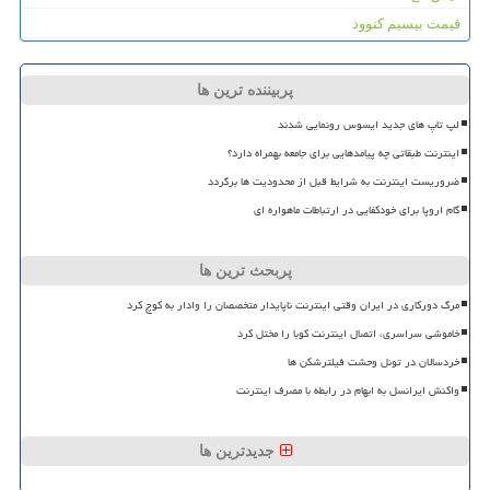
قیمت بیسیم کنوود
پربیننده ترین ها
لپ تاپ های جدید ایسوس رونمایی شدند
اینترنت طبقاتی چه پیامدهایی برای جامعه بهمراه دارد؟
ضروریست اینترنت به شرایط قبل از محدودیت ها برگردد
گام اروپا برای خودکفایی در ارتباطات ماهواره ای
پربحث ترین ها
مرگ دورکاری در ایران وقتی اینترنت ناپایدار متخصصان را وادار به کوچ کرد
خاموشی سراسری، اتصال اینترنت کوبا را مختل کرد
خردسالان در تونل وحشت فیلترشکن ها
واکنش ایرانسل به ابهام در رابطه با مصرف اینترنت
جدیدترین ها