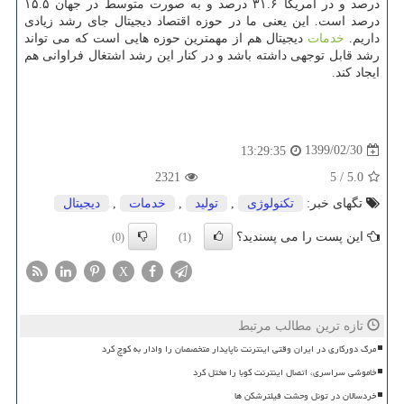
درصد و در آمریکا ۳۱.۶ درصد و به صورت متوسط در جهان ۱۵.۵
درصد است. این یعنی ما در حوزه اقتصاد دیجیتال جای رشد زیادی
داریم.
خدمات
دیجیتال هم از مهمترین حوزه هایی است که می تواند
رشد قابل توجهی داشته باشد و در کنار این رشد اشتغال فراوانی هم
ایجاد کند.
1399/02/30
13:29:35
2321
5
/
5.0
تگهای خبر:
تكنولوژی
,
تولید
,
خدمات
,
دیجیتال
این پست را می پسندید؟
(0)
(1)
X
تازه ترین مطالب مرتبط
مرگ دورکاری در ایران وقتی اینترنت ناپایدار متخصصان را وادار به کوچ کرد
خاموشی سراسری، اتصال اینترنت کوبا را مختل کرد
خردسالان در تونل وحشت فیلترشکن ها