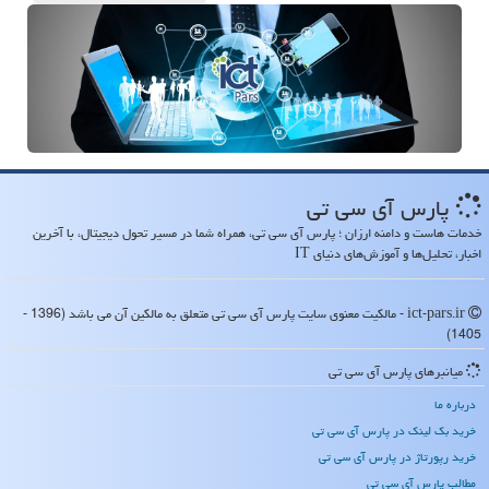
پارس آی سی تی
خدمات هاست و دامنه ارزان ؛ پارس آی سی تی، همراه شما در مسیر تحول دیجیتال، با آخرین
اخبار، تحلیل‌ها و آموزش‌های دنیای IT
ict-pars.ir - مالکیت معنوی سایت پارس آی سی تی متعلق به مالکین آن می باشد (1396 -
1405)
میانبرهای پارس آی سی تی
درباره ما
خرید بک لینک در پارس آی سی تی
خرید رپورتاژ در پارس آی سی تی
مطالب پارس آی سی تی