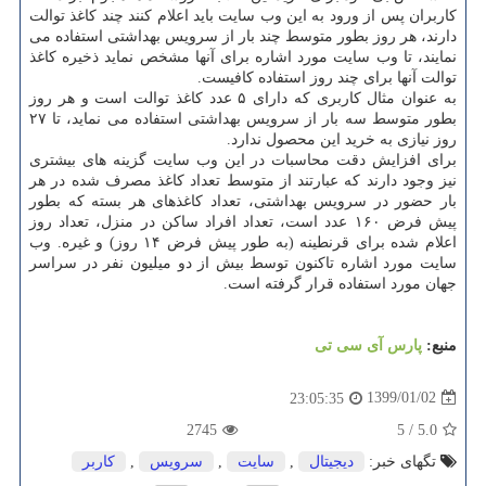
كاربران پس از ورود به این وب سایت باید اعلام كنند چند كاغذ توالت
دارند، هر روز بطور متوسط چند بار از سرویس بهداشتی استفاده می
نمایند، تا وب سایت مورد اشاره برای آنها مشخص نماید ذخیره كاغذ
توالت آنها برای چند روز استفاده كافیست.
به عنوان مثال كاربری كه دارای ۵ عدد كاغذ توالت است و هر روز
بطور متوسط سه بار از سرویس بهداشتی استفاده می نماید، تا ۲۷
روز نیازی به خرید این محصول ندارد.
برای افزایش دقت محاسبات در این وب سایت گزینه های بیشتری
نیز وجود دارند كه عبارتند از متوسط تعداد كاغذ مصرف شده در هر
بار حضور در سرویس بهداشتی، تعداد كاغذهای هر بسته كه بطور
پیش فرض ۱۶۰ عدد است، تعداد افراد ساكن در منزل، تعداد روز
اعلام شده برای قرنطینه (به طور پیش فرض ۱۴ روز) و غیره. وب
سایت مورد اشاره تاكنون توسط بیش از دو میلیون نفر در سراسر
جهان مورد استفاده قرار گرفته است.
منبع:
پارس آی سی تی
1399/01/02
23:05:35
2745
5
/
5.0
تگهای خبر:
دیجیتال
,
سایت
,
سرویس
,
كاربر