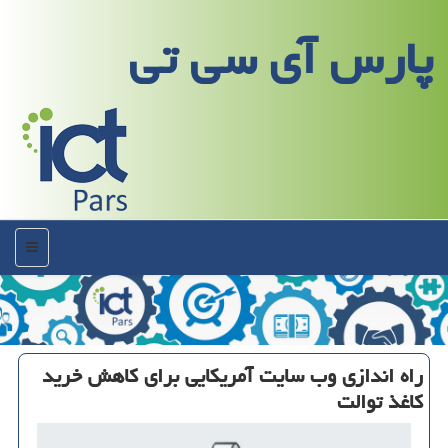
پارس آی سی تی
منو
راه اندازی وب سایت آمریكایی برای كاهش خرید
كاغذ توالت