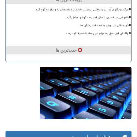
مرگ دورکاری در ایران وقتی اینترنت ناپایدار متخصصان را وادار به کوچ کرد
خاموشی سراسری، اتصال اینترنت کوبا را مختل کرد
خردسالان در تونل وحشت فیلترشکن ها
واکنش ایرانسل به ابهام در رابطه با مصرف اینترنت
جدیدترین ها