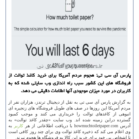
پارس آی سی تی: هجوم مردم آمریكا برای خرید كاغذ توالت از
فروشگاه های این كشور سبب راه اندازی وب سایتی شده كه به
كاربران در مورد میزان موجودی آنها اطلاعات دقیقی می دهد.
به گزارش پارس آی سی تی به نقل از دیجیتال ترندز، هزاران نفر از
مردم آمریكا این روزها در صف های طویل فروشگاه های زنجیره ای
انبوهی از كاغذهای توالت را خریداری می كنند و موجب كمبود
گسترده دراین زمینه شده اند. وب سایت «چقدر كاغذ توالت» به
آدرس howmuchtoiletpaper.com با دریافت اطلاعاتی از هر
كاربر
به
وی اعلام می كند كه ذخیره كاغذ توالت وی برای چند روز كافی است
تا اشخاص بی خود برای خرید این كالا به فروشگاه ها هجوم نبرند.