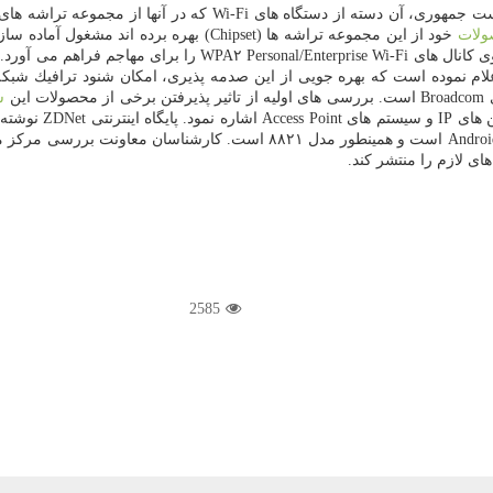
لات
ین
ش
مدلهای DX۷۰، DX۸۰ و DX۶۵۰ كه ثابت افزار (Firmware) آنها مبتنی بر Android
ی لازم را منتشر كند.
2585