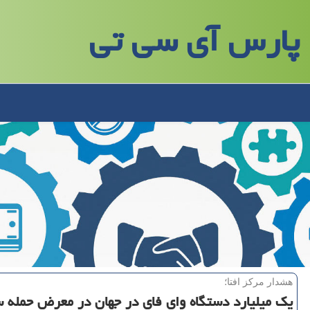
پارس آی سی تی
هشدار مركز افتا؛
یك میلیارد دستگاه وای فای در جهان در معرض حمله س