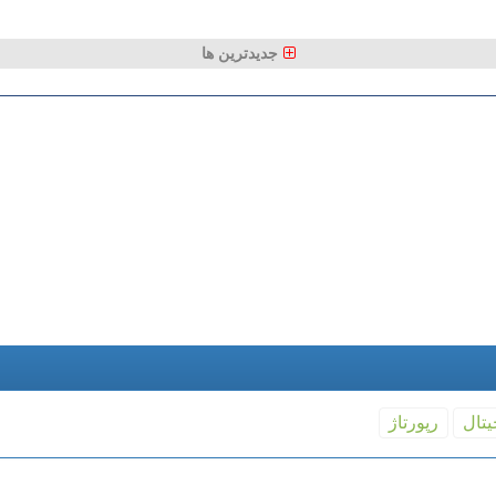
جدیدترین ها
یتال
رپورتاژ