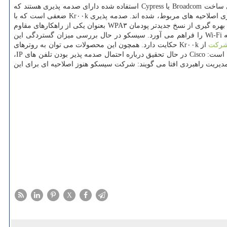
به گزارش پارس آی سی تی به نقل از مركز مدیریت راهبردی افتای ریاست جمهوری، آن دسته از دستگاه های Wi-Fi كه در آنها از مجموعه تراشه های ساخت Broadcom یا Cypress استفاده شده دارای صدمه پذیری هستند كه
خود از این مجموعه تراشه ها (Chipset) بهره برده اند مشغول آماده سازی اصلاحیه های مربوط، شده اند. صدمه پذیری Kr۰۰k ضعفی است كه با
تغییر وضعیت سیستم های Wi-Fi، فرصت رمزگشایی بسته های ارسالی روی كانال های WPA۲ Personal/Enterprise Wi-Fi را برای مهاجم فراهم می آورد. بهره گیری از نسخ جدیدتر پودمان WPA۳ بعنوان یكی از راهكارهای مقاوم
سازی در مقابل صدمه پذیری مذكور اعلام شده است. سیسكو (Cisco) اعلام نموده است كه بهره جویی از این صدمه پذیری، امكان شنود ترافیك شبكه Wi-Fi را فراهم می آورد. سیسكو در حال بررسی میزان گستردگی این
ركت
از Kr۰۰k حكایت دارد. همچون این محصولات می توان به روترهای
معروف به Connected Grid و Power over Ethernet، دیواره های آتش، تلفن های IP و سیستم های Access Point اشاره نمود. پایگاه اینترنتی ZDNet نوشته است: Cisco در حال تحقیق درباره احتمال صدمه پذیر بودن تلفن های IP،
 است و همینطور مدل ۸۸۲۱ است. كارشناسان معاونت بررسی مركز مدیریت راهبردی افتا می گویند: شركت سیسكو هنوز اصلاحیه ای برای این
X