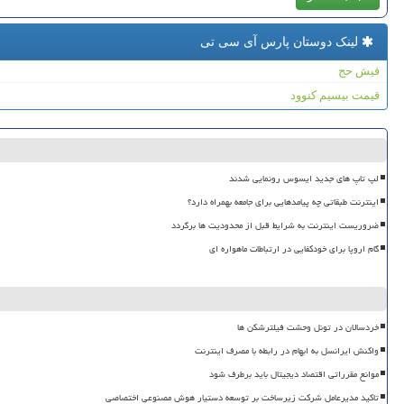
لینک دوستان پارس آی سی تی
فیش حج
قیمت بیسیم کنوود
لپ تاپ های جدید ایسوس رونمایی شدند
اینترنت طبقاتی چه پیامدهایی برای جامعه بهمراه دارد؟
ضروریست اینترنت به شرایط قبل از محدودیت ها برگردد
گام اروپا برای خودکفایی در ارتباطات ماهواره ای
خردسالان در تونل وحشت فیلترشکن ها
واکنش ایرانسل به ابهام در رابطه با مصرف اینترنت
موانع مقرراتی اقتصاد دیجیتال باید برطرف شود
تاکید مدیرعامل شرکت زیرساخت بر توسعه دستیار هوش مصنوعی اختصاصی