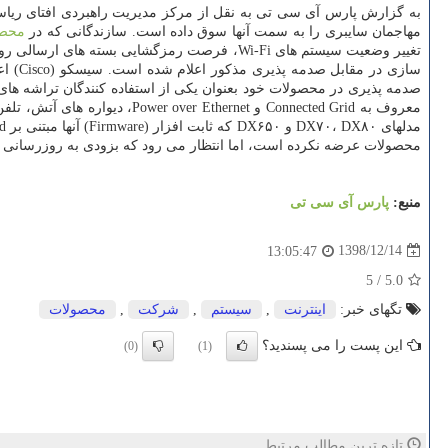
مهاجمان سایبری را به سمت آنها سوق داده است. سازندگانی كه در
محصو
صدمه پذیری در محصولات خود بعنوان یكی از استفاده كنندگان تراشه های Broadcom است. بررسی های اولیه از تاثیر پذیرفتن برخی از محصولات ا
محصولات عرضه نكرده است، اما انتظار می رود كه بزودی به روزرسانی ها
منبع:
پارس آی سی تی
1398/12/14
13:05:47
5
/
5.0
تگهای خبر:
اینترنت
,
سیستم
,
شركت
,
محصولات
این پست را می پسندید؟
(0)
(1)
تازه ترین مطالب مرتبط