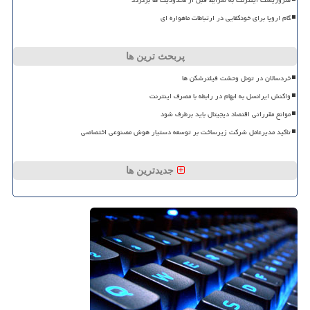
گام اروپا برای خودکفایی در ارتباطات ماهواره ای
پربحث ترین ها
خردسالان در تونل وحشت فیلترشکن ها
واکنش ایرانسل به ابهام در رابطه با مصرف اینترنت
موانع مقرراتی اقتصاد دیجیتال باید برطرف شود
تاکید مدیرعامل شرکت زیرساخت بر توسعه دستیار هوش مصنوعی اختصاصی
جدیدترین ها