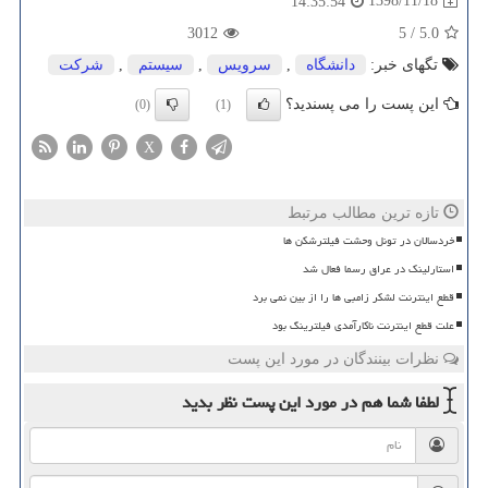
1398/11/18
14:35:54
3012
5
/
5.0
تگهای خبر:
دانشگاه
,
سرویس
,
سیستم
,
شركت
این پست را می پسندید؟
(0)
(1)
X
تازه ترین مطالب مرتبط
خردسالان در تونل وحشت فیلترشکن ها
استارلینک در عراق رسما فعال شد
قطع اینترنت لشکر زامبی ها را از بین نمی برد
علت قطع اینترنت ناکارآمدی فیلترینگ بود
نظرات بینندگان در مورد این پست
لطفا شما هم
در مورد این پست
نظر بدید