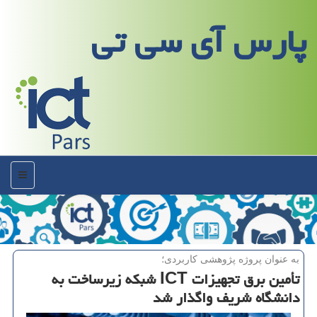
پارس آی سی تی
منو
به عنوان پروژه پژوهشی كاربردی؛
تأمین برق تجهیزات ICT شبكه زیرساخت به
دانشگاه شریف واگذار شد