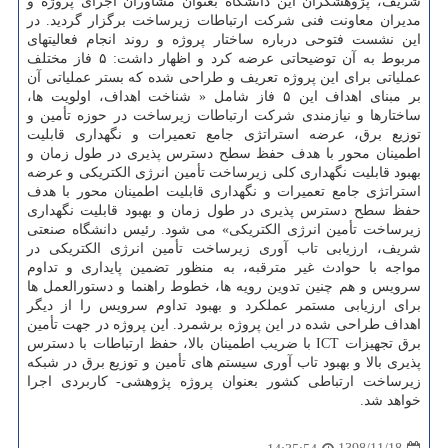
شریف، پژوهشگران این دانشگاه بعنوان مشاوران اجرای پروژه و
مدیران معاونت فنی شركت ارتباطات زیرساخت برگزار گردید. در
این نشست فتوحی درباره ساختار پروژه و روند انجام فعالیتهای
مربوط به آن توضیحاتی عرضه كرد و اظهار داشت: ۵ فاز مختلف
عملیاتی برای این پروژه تعریف و طراحی شده كه بستر عملیاتی آن
بر مبنای اهداف این ۵ فاز شامل « شناخت اهداف، اولویت ها،
ساختارها و نیازمندی شركت ارتباطات زیرساخت در حوزه تأمین و
توزیع برق، عرضه استراتژی جامع تعمیرات و نگهداری قابلیت
اطمینان محور با هدف حفظ سطح دسترس پذیری در طول زمان و
بهبود قابلیت نگهداری كلی زیرساخت تأمین انرژی الكتریكی و عرضه
استراتژی جامع تعمیرات و نگهداری قابلیت اطمینان محور با هدف
حفظ سطح دسترس پذیری در طول زمان و بهبود قابلیت نگهداری
زیرساخت تأمین انرژی الكتریكی» می شود. رئیس دانشگاه صنعتی
شریف، ارزیابی تاب آوری زیرساخت تأمین انرژی الكتریكی در
مواجه با حوادث غیر مترقبه، به منظور تضمین پایداری و تداوم
سرویس و هم چنین تدوین رویه ها، خطوط راهنما و دستورالعمل ها
برای ارزیابی مستمر عملكرد و بهبود تداوم سرویس را از دیگر
اهداف طراحی شده در این پروژه برشمرد. این پروژه در جهت تأمین
برق تجهیزات ICT با ضریب اطمینان بالا، حفظ ارتباطات با دسترس
پذیری بالا و بهبود تاب آوری سیستم های تأمین و توزیع برق در شبكه
زیرساخت ارتباطی كشور بعنوان پروژه پژوهشی- كاربردی اجرا
خواهد شد.