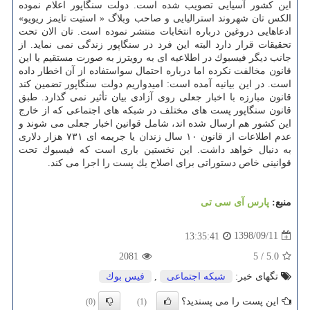
این كشور آسیایی تصویب شده است. دولت سنگاپور اعلام نموده
الكس تان شهروند استرالیایی و صاحب وبلاگ « استیت تایمز ریویو»
ادعاهایی دروغین درباره انتخابات منتشر نموده است. تان الان تحت
تحقیقات قرار دارد البته این فرد در سنگاپور زندگی نمی نماید. از
جانب دیگر فیسبوك در اطلاعیه ای به رویترز به صورت مستقیم با این
قانون مخالفت نكرده اما درباره احتمال سواستفاده از آن اخطار داده
است. در این بیانیه آمده است: امیدواریم دولت سنگاپور تضمین كند
قانون مبارزه با اخبار جعلی روی آزادی بیان تأثیر نمی گذارد. طبق
قانون سنگاپور پست های مختلف در شبكه های اجتماعی كه از خارج
این كشور هم ارسال شده اند، شامل قوانین اخبار جعلی می شوند و
عدم اطلاعات از قانون ۱۰ سال زندان یا جریمه ای ۷۳۱ هزار دلاری
به دنبال خواهد داشت. این نخستین باری است كه فیسبوك تحت
قوانینی خاص دستوراتی برای اصلاح یك پست را اجرا می كند.
منبع:
پارس آی سی تی
1398/09/11
13:35:41
2081
5
/
5.0
تگهای خبر:
شبكه اجتماعی
,
فیس بوك
این پست را می پسندید؟
(0)
(1)