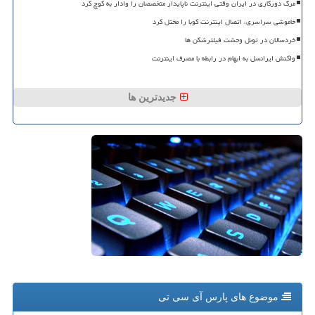
مرگ دورکاری در ایران وقتی اینترنت ناپایدار متخصصان را وادار به کوچ کرد
خاموشی سراسری، اتصال اینترنت کوبا را مختل کرد
خردسالان در تونل وحشت فیلترشکن ها
واکنش ایرانسل به ابهام در رابطه با مصرف اینترنت
جدیدترین ها
موضوع های پارس آی سی تی