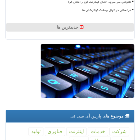
خاموشی سراسری، اتصال اینترنت کوبا را مختل کرد
خردسالان در تونل وحشت فیلترشکن ها
جدیدترین ها
موضوع های پارس آی سی تی
شركت
خدمات
اینترنت
فناوری
تولید