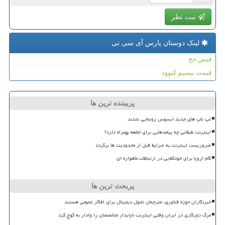
ثبت نظر
لینک دوستان پارس آی سی تی
فیش حج
قیمت بیسیم کنوود
پربیننده ترین ها
لپ تاپ های جدید ایسوس رونمایی شدند
اینترنت طبقاتی چه پیامدهایی برای جامعه بهمراه دارد؟
ضروریست اینترنت به شرایط قبل از محدودیت ها برگردد
گام اروپا برای خودکفایی در ارتباطات ماهواره ای
پربحث ترین ها
خبرنگاران حوزه فناوری، مترجمان تحول دیجیتال برای افکار عمومی هستند
مرگ دورکاری در ایران وقتی اینترنت ناپایدار متخصصان را وادار به کوچ کرد