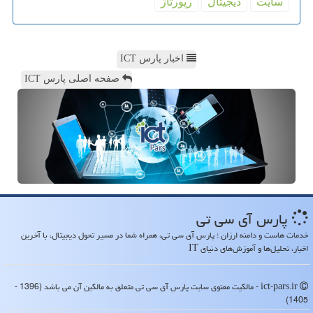
سایت
دیجیتال
رپورتاژ
اخبار پارس ICT
صفحه اصلی پارس ICT
پارس آی سی تی
خدمات هاست و دامنه ارزان ؛ پارس آی سی تی، همراه شما در مسیر تحول دیجیتال، با آخرین
اخبار، تحلیل‌ها و آموزش‌های دنیای IT
ict-pars.ir - مالکیت معنوی سایت پارس آی سی تی متعلق به مالکین آن می باشد (1396 -
1405)