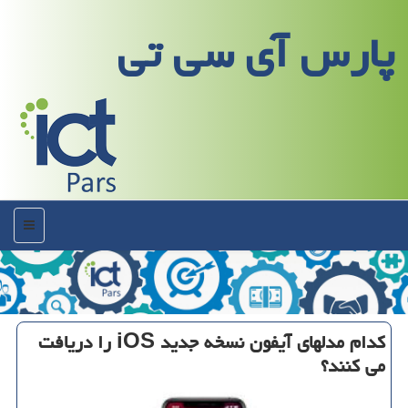
پارس آی سی تی
منو
كدام مدلهای آیفون نسخه جدید iOS را دریافت
می كنند؟