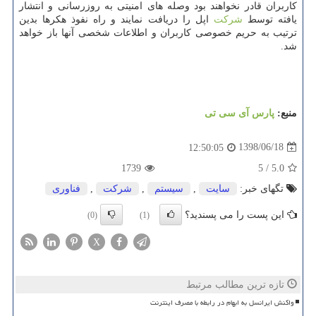
كاربران قادر نخواهند بود وصله های امنیتی به روزرسانی و انتشار
یافته توسط
شركت
اپل را دریافت نمایند و راه نفوذ هكرها بدین
ترتیب به حریم خصوصی كاربران و اطلاعات شخصی آنها باز خواهد
شد.
منبع:
پارس آی سی تی
1398/06/18
12:50:05
1739
5
/
5.0
تگهای خبر:
سایت
,
سیستم
,
شركت
,
فناوری
این پست را می پسندید؟
(0)
(1)
X
تازه ترین مطالب مرتبط
واکنش ایرانسل به ابهام در رابطه با مصرف اینترنت