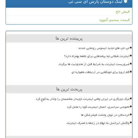
لینک دوستان پارس آی سی تی
فیش حج
قیمت بیسیم کنوود
پربیننده ترین ها
لپ تاپ های جدید ایسوس رونمایی شدند
اینترنت طبقاتی چه پیامدهایی برای جامعه بهمراه دارد؟
ضروریست اینترنت به شرایط قبل از محدودیت ها برگردد
گام اروپا برای خودکفایی در ارتباطات ماهواره ای
پربحث ترین ها
مرگ دورکاری در ایران وقتی اینترنت ناپایدار متخصصان را وادار به کوچ کرد
خاموشی سراسری، اتصال اینترنت کوبا را مختل کرد
خردسالان در تونل وحشت فیلترشکن ها
واکنش ایرانسل به ابهام در رابطه با مصرف اینترنت