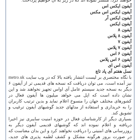
خواهند كرد، منتشر نموده اند كه در زیر به آن خواهیم پرداخت:
آیفون ایكس اس
آیفون ایكس اس مكس
آیفون ایكس آر
آیفون ایكس
آیفون ۸
آیفون ۸ پلاس
آیفون ۷
آیفون ۷ پلاس
آیفون ۶ اس
آیفون ۶ اس پلاس
آیفون اس ای
نسل هفتم آی پاد تاچ
با نگاه مختصری بر لیست انتشار یافته بالا كه در وب سایت metro.uk
نیز آمده است، می توان دریافت كه نسخه های قدیمی تر از آیفون ۶
دیگر به نسخه جدید سیستم عامل آی اواس تجهیز نخواهند شد و این
نشان داده است كه اپل می خواهد میلیون ها آیفون فعال در
كشورهای مختلف جهان را منسوخ اعلام نماید و بدین ترتیب كاربران
را به خریداری و استفاده از مدلهای جدید گوشیهای آیفون ترغیب و
تشویق كند.
بسیاری دیگر از كارشناسان فعال در حوزه امنیت سایبری نیز اخیرا
دریافته و اعلام نموده اند كه گوشیهای قدیمی آیفون دیگر به
روزرسانی های امنیتی را دریافت نخواهند كرد و این بدان معناست كه
در صورت بروز هرگونه مشكل و كشف لطمه پذیری های جدید،