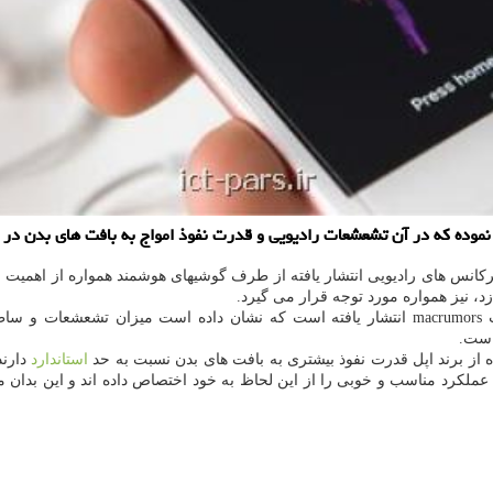
 نموده كه در آن تشعشعات رادیویی و قدرت نفوذ امواج به بافت های بدن در ب
كانس های رادیویی انتشار یافته از طرف گوشیهای هوشمند همواره از اهمیت ب
 نیز همواره مورد توجه قرار می گیرد.
حالا اخیرا گزارش های جدیدی در منابع مختلف خبری همچون وب سایت macrumors انتشار یافته است
از برند اپل قدرت نفوذ بیشتری به بافت های بدن نسبت به حد
استاندارد
ه نام خود ثبت كرده است. این در حالیست كه آیفون ۸ و ۸ پلاس عملكرد مناسب و خوبی را از این لحاظ به خو