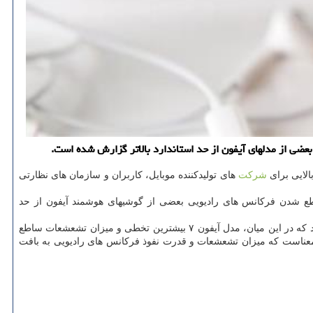
عضی از مدلهای آیفون از حد استاندارد بالاتر گزارش شده است.
الایی برای
شركت
های تولیدكننده موبایل، كاربران و سازمان های نظارتی
 كه نشان داده است میزان تشعشعات و ساطع شدن فركانس های رادیویی بعضی از گوشیهای هوشمند آیفون از حد
دارند كه در این میان، مدل آیفون ۷ بیشترین تخطی و میزان تشعشعات ساطع
د اختصاص داده اند و این بدان معناست كه میزان تشعشعات و قدرت نفوذ فركانس های رادیویی به بافت