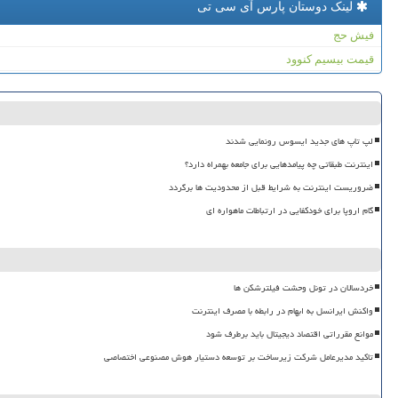
لینک دوستان پارس آی سی تی
فیش حج
قیمت بیسیم کنوود
لپ تاپ های جدید ایسوس رونمایی شدند
اینترنت طبقاتی چه پیامدهایی برای جامعه بهمراه دارد؟
ضروریست اینترنت به شرایط قبل از محدودیت ها برگردد
گام اروپا برای خودکفایی در ارتباطات ماهواره ای
خردسالان در تونل وحشت فیلترشکن ها
واکنش ایرانسل به ابهام در رابطه با مصرف اینترنت
موانع مقرراتی اقتصاد دیجیتال باید برطرف شود
تاکید مدیرعامل شرکت زیرساخت بر توسعه دستیار هوش مصنوعی اختصاصی