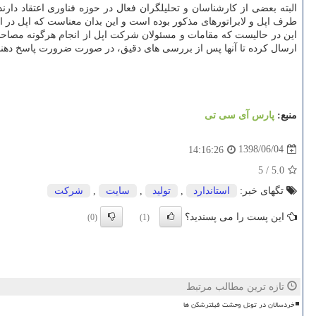
البته بعضی از كارشناسان و تحلیلگران فعال در حوزه فناوری اعتقاد دا
طرف اپل و لابراتورهای مذكور بوده است و این بدان معناست كه اپل در
این در حالیست كه مقامات و مسئولان شركت اپل از انجام هرگونه مصاحبه 
ارسال كرده تا آنها پس از بررسی های دقیق، در صورت ضرورت پاسخ دهند. 
منبع:
پارس آی سی تی
1398/06/04
14:16:26
5
/
5.0
تگهای خبر:
استاندارد
,
تولید
,
سایت
,
شركت
این پست را می پسندید؟
(0)
(1)
تازه ترین مطالب مرتبط
خردسالان در تونل وحشت فیلترشکن ها