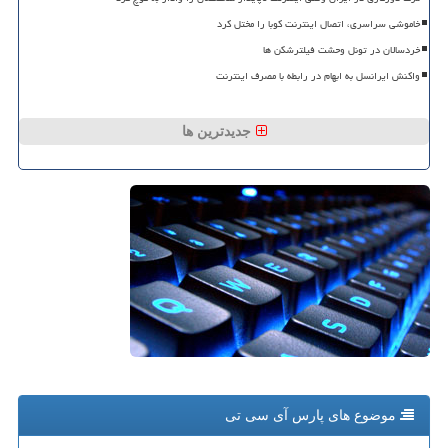
خاموشی سراسری، اتصال اینترنت کوبا را مختل کرد
خردسالان در تونل وحشت فیلترشکن ها
واکنش ایرانسل به ابهام در رابطه با مصرف اینترنت
جدیدترین ها
موضوع های پارس آی سی تی