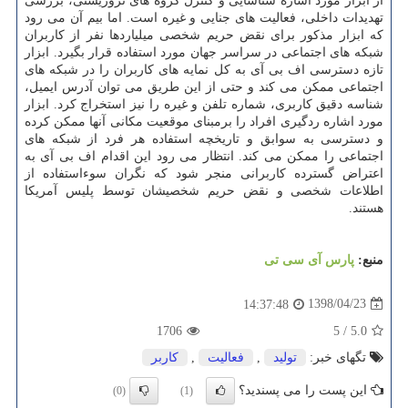
از ابزار مورد اشاره شناسایی و كنترل گروه های تروریستی، بررسی
تهدیدات داخلی، فعالیت های جنایی و غیره است. اما بیم آن می رود
كه ابزار مذكور برای نقض حریم شخصی میلیاردها نفر از كاربران
شبكه های اجتماعی در سراسر جهان مورد استفاده قرار بگیرد. ابزار
تازه دسترسی اف بی آی به كل نمایه های كاربران را در شبكه های
اجتماعی ممكن می كند و حتی از این طریق می توان آدرس ایمیل،
شناسه دقیق كاربری، شماره تلفن و غیره را نیز استخراج كرد. ابزار
مورد اشاره ردگیری افراد را برمبنای موقعیت مكانی آنها ممكن كرده
و دسترسی به سوابق و تاریخچه استفاده هر فرد از شبكه های
اجتماعی را ممكن می كند. انتظار می رود این اقدام اف بی آی به
اعتراض گسترده كاربرانی منجر شود كه نگران سوءاستفاده از
اطلاعات شخصی و نقض حریم شخصیشان توسط پلیس آمریكا
هستند.
منبع:
پارس آی سی تی
1398/04/23
14:37:48
1706
5
/
5.0
تگهای خبر:
تولید
,
فعالیت
,
كاربر
این پست را می پسندید؟
(0)
(1)