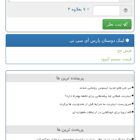
= ۷ بعلاوه ۳
ثبت نظر
لینک دوستان پارس آی سی تی
فیش حج
قیمت بیسیم کنوود
پربیننده ترین ها
لپ تاپ های جدید ایسوس رونمایی شدند
اینترنت طبقاتی چه پیامدهایی برای جامعه بهمراه دارد؟
ضروریست اینترنت به شرایط قبل از محدودیت ها برگردد
گام اروپا برای خودکفایی در ارتباطات ماهواره ای
پربحث ترین ها
مرگ دورکاری در ایران وقتی اینترنت ناپایدار متخصصان را وادار به کوچ کرد