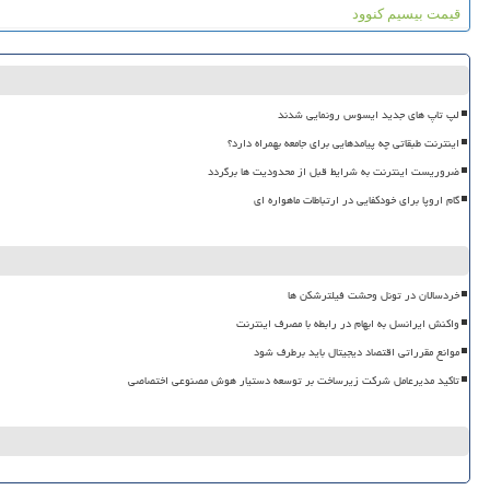
قیمت بیسیم کنوود
لپ تاپ های جدید ایسوس رونمایی شدند
اینترنت طبقاتی چه پیامدهایی برای جامعه بهمراه دارد؟
ضروریست اینترنت به شرایط قبل از محدودیت ها برگردد
گام اروپا برای خودکفایی در ارتباطات ماهواره ای
خردسالان در تونل وحشت فیلترشکن ها
واکنش ایرانسل به ابهام در رابطه با مصرف اینترنت
موانع مقرراتی اقتصاد دیجیتال باید برطرف شود
تاکید مدیرعامل شرکت زیرساخت بر توسعه دستیار هوش مصنوعی اختصاصی