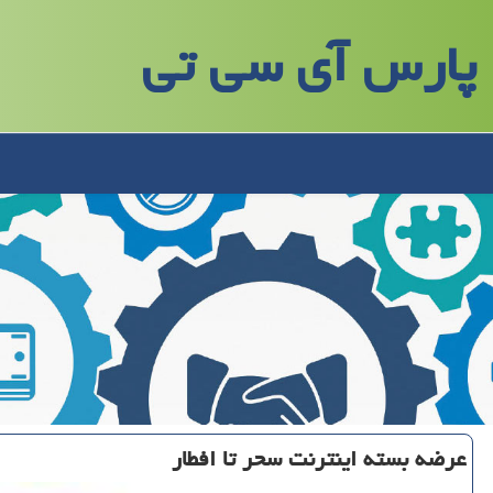
پارس آی سی تی
عرضه بسته اینترنت سحر تا افطار