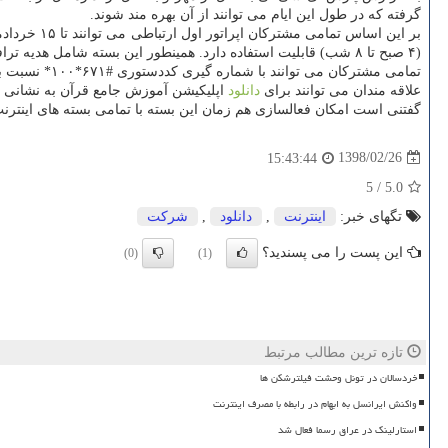
گرفته كه در طول این ایام می توانند از آن بهره مند شوند.
(۴ صبح تا ۸ شب) قابلیت استفاده دارد. همینطور این بسته شامل هدیه ترافیك نامحدود مجانی جهت استفاده از اپلیكیشن آموزش جامع قرآن است.
تمامی مشتركان می توانند با شماره گیری كددستوری #۶۷۱*۱۰۰* نسبت به فعالسازی این بسته اقدام نمایند و با شماره گیری #۱۰*۱۰۰* از وضعیت بسته خود آگاه شوند.
علاقه مندان می توانند برای
دانلود
اپلیكیشن آموزش جامع قرآن به نشانی haamim.ir/page/app-jaame رجوع كنند.
گفتنی است امكان فعالسازی هم زمان این بسته با تمامی بسته های اینترنت
1398/02/26
15:43:44
5
/
5.0
تگهای خبر:
اینترنت
,
دانلود
,
شركت
این پست را می پسندید؟
(0)
(1)
تازه ترین مطالب مرتبط
خردسالان در تونل وحشت فیلترشکن ها
واکنش ایرانسل به ابهام در رابطه با مصرف اینترنت
استارلینک در عراق رسما فعال شد