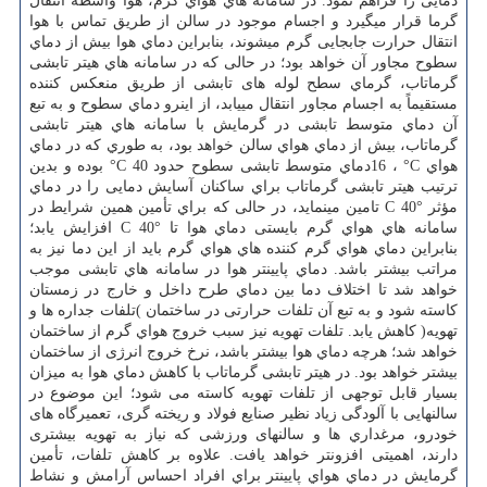
دمایی را فراهم نمود. در سامانه هاي هواي گرم، هوا واسطه انتقال
گرما قرار میگیرد و اجسام موجود در سالن از طریق تماس با هوا
انتقال حرارت جابجایی گرم میشوند، بنابراین دماي هوا بیش از دماي
سطوح مجاور آن خواهد بود؛ در حالی كه در سامانه هاي هیتر تابشی
گرماتاب، گرماي سطح لوله های تابشی از طریق منعکس کننده
مستقیماً به اجسام مجاور انتقال مییابد، از اینرو دماي سطوح و به تبع
آن دماي متوسط تابشی در گرمایش با سامانه هاي هیتر تابشی
گرماتاب، بیش از دماي هواي سالن خواهد بود، به طوري كه در دماي
هواي
°C
،
16
دماي متوسط تابشی سطوح حدود
°C 40
بوده و بدین
ترتیب هیتر تابشی گرماتاب براي ساكنان آسایش دمایی را در دماي
مؤثر
C 40°
تامین مینماید، در حالی كه براي تأمین همین شرایط در
سامانه هاي هواي گرم بایستی دماي هوا تا
C 40°
افزایش یابد؛
بنابراین دماي هواي گرم كننده هاي هواي گرم باید از این دما نیز به
مراتب بیشتر باشد. دماي پایینتر هوا در سامانه هاي تابشی موجب
خواهد شد تا اختلاف دما بین دماي طرح داخل و خارج در زمستان
كاسته شود و به تبع آن تلفات حرارتی در ساختمان )تلفات جداره ها و
تهویه( كاهش یابد. تلفات تهویه نیز سبب خروج هواي گرم از ساختمان
خواهد شد؛ هرچه دماي هوا بیشتر باشد، نرخ خروج انرژی از ساختمان
بیشتر خواهد بود. در هیتر تابشی گرماتاب با كاهش دماي هوا به میزان
بسیار قابل توجهی از تلفات تهویه کاسته می شود؛ این موضوع در
سالنهایی با آلودگی زیاد نظیر صنایع فولاد و ریخته گری، تعمیرگاه های
خودرو، مرغداري ها و سالنهای ورزشی که نیاز به تهویه بیشتری
دارند، اهمیتی افزونتر خواهد یافت. علاوه بر كاهش تلفات، تأمین
گرمایش در دماي هواي پایینتر براي افراد احساس آرامش و نشاط