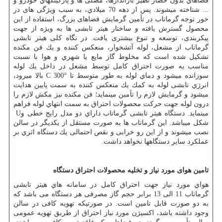
فضاهاي بدون حصار نظیر باراندازها، مصلی ها و پاركينگهاي خودرو و
... شناخته میشوند. پس از دهه 70 ميلادي، به سبب ویژگی های در
خور توجه گرماتاب در تأمین گرمایش فضاهای بزرگ، استفاده از این
محصول گسترش یافته و ساختار هیتر تابشی ها به ویژه از جهت
پیکربندی، توسعه و تنوع بیشتری یافت. در نگاه کلی هیتر تابشی
گرماتاب از مشعل، لوله آتشخوار، منعکس كننده و یك فن مکنده
تشکیل شده است كه مخلوط گاز مایع یا شهري و هوا با نسبت
مناسب به صورت احتراق کامل توسط مشعل در داخل یك لوله
سوزانده میشود و دماي لوله به طور متوسط تا
C 300°
بالا میرود،
انرژي تابشی لوله به كمك يك منعکس کننده به سمت پایین هدایت
میشود و گرمایش لازم را تأمین مینماید؛ فن مکنده نیز مکش لازم را
درون لوله جهت حركت محصولات احتراق به سمت انتهاي لوله فراهم
مینماید. دستگاه هیتر تابشی گرماتاب داراي دو مدل رایج خطی و
U
شکل میباشد. این گرماتاب ها به صورت مستقل از یکدیگر در سالن
نصب میشوند و از این رو خرابی و نقص احتمالی یك دستگاه اثري بر
عملکرد سایر دستگاهها نخواهد داشت
.
تامین هوای مورد نیاز و تخلیه محصولات احتراق دستگاه
هواي مورد نیاز جهت احتراق کامل در سامانه هاي هیتر تابشی
گرماتاب 11 الی 13 برابر حجم گاز مصرفی هر دستگاه می باشد كه
به دو صورت قابل تامین است. در صورتیکه تهویه کافی در سالن
وجود داشته باشد، اکسیژن مورد نیاز احتراق از طریق تهویه عمومی