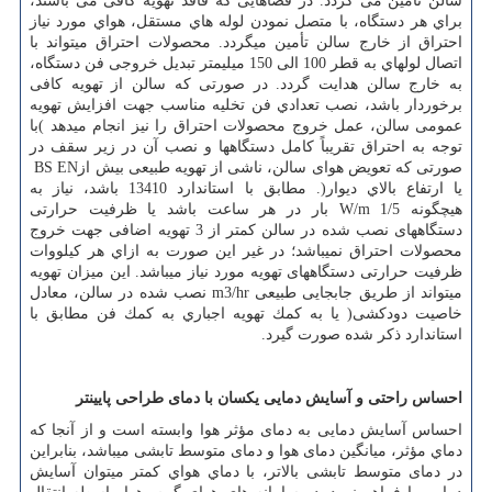
سالن تأمین می گردد. در فضاهایی كه فاقد تهویه كافی می باشند،
براي هر دستگاه، با متصل نمودن لوله هاي مستقل، هواي مورد نیاز
احتراق از خارج سالن تأمین میگردد. محصولات احتراق میتواند با
اتصال لولهاي به قطر 100 الی 150 میلیمتر تبدیل خروجی فن دستگاه،
به خارج سالن هدایت گردد. در صورتی که سالن از تهویه کافی
برخوردار باشد، نصب تعدادي فن تخلیه مناسب جهت افزایش تهویه
عمومی سالن، عمل خروج محصولات احتراق را نیز انجام میدهد )با
توجه به احتراق تقریباً كامل دستگاهها و نصب آن در زیر سقف در
صورتی که تعویض هوای سالن، ناشی از تهویه طبیعی بیش از
BS EN
یا ارتفاع بالاي دیوار(. مطابق با استاندارد 13410 باشد، نیاز به
هیچگونه
W/m 1/5
بار در هر ساعت باشد یا ظرفیت حرارتی
دستگاههای نصب شده در سالن كمتر از 3 تهویه اضافی جهت خروج
محصولات احتراق نمیباشد؛ در غیر این صورت به ازاي هر كيلووات
ظرفیت حرارتی دستگاههای تهویه مورد نیاز میباشد. این میزان تهویه
میتواند از طریق جابجایی طبیعی
m3/hr
نصب شده در سالن، معادل
خاصیت دودکشی( یا به كمك تهویه اجباري به كمك فن مطابق با
استاندارد ذكر شده صورت گیرد
.
احساس راحتی و آسایش دمایی یکسان با دمای طراحی پایینتر
احساس آسایش دمایی به دمای مؤثر هوا وابسته است و از آنجا كه
دماي مؤثر، میانگین دمای هوا و دمای متوسط تابشی میباشد، بنابراین
در دمای متوسط تابشی بالاتر، با دماي هواي كمتر میتوان آسایش