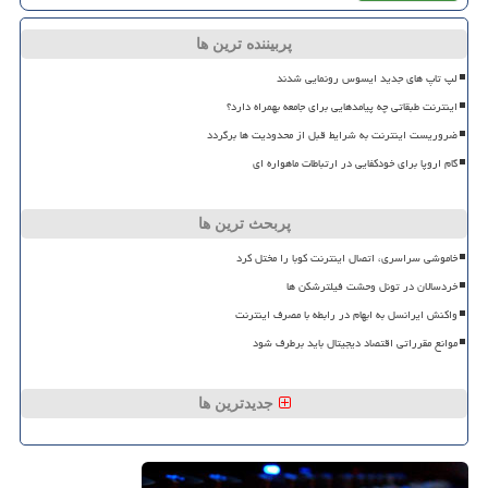
پربیننده ترین ها
لپ تاپ های جدید ایسوس رونمایی شدند
اینترنت طبقاتی چه پیامدهایی برای جامعه بهمراه دارد؟
ضروریست اینترنت به شرایط قبل از محدودیت ها برگردد
گام اروپا برای خودکفایی در ارتباطات ماهواره ای
پربحث ترین ها
خاموشی سراسری، اتصال اینترنت کوبا را مختل کرد
خردسالان در تونل وحشت فیلترشکن ها
واکنش ایرانسل به ابهام در رابطه با مصرف اینترنت
موانع مقرراتی اقتصاد دیجیتال باید برطرف شود
جدیدترین ها