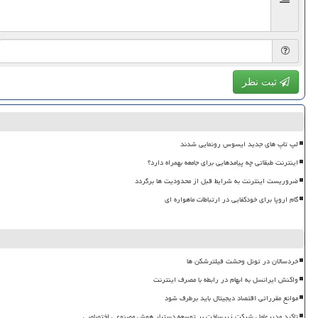
ثبت نظر
لپ تاپ های جدید ایسوس رونمایی شدند
اینترنت طبقاتی چه پیامدهایی برای جامعه بهمراه دارد؟
ضروریست اینترنت به شرایط قبل از محدودیت ها برگردد
گام اروپا برای خودکفایی در ارتباطات ماهواره ای
خردسالان در تونل وحشت فیلترشکن ها
واکنش ایرانسل به ابهام در رابطه با مصرف اینترنت
موانع مقرراتی اقتصاد دیجیتال باید برطرف شود
تاکید مدیرعامل شرکت زیرساخت بر توسعه دستیار هوش مصنوعی اختصاصی