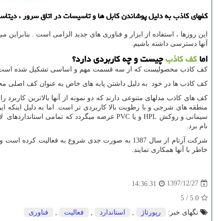
كفهای كاذب به دلیل پوشاندن كابل ها و تاسیسات در اتاق سرور ، دیتاسنتر
این روزها ، استفاده از ابزار و فناوری های جدید الزامی است . بنابراین 
آنها دسترسی داشته باشیم.
اما
کف کاذب
چیست و چه کاربردی دارد؟
کف کاذب محصولیست که از سه قسمت مهم و اساسی تشکیل شده است : 1- تایل
کف کاذب ها در خود به دلیل داشتن پایه های خاص به عنوان کف اصلی محسوب
کف های کاذب مدلهای متنوعی دارند که دو نمونه از آنها بالاترین کاربرد را
منطقه های شرجی و با رطوبت بالا کاربردی تر است. اما به دلیل اینکه ای
سیمانی و روکش
HPL
و یا
PVC
عرضه میگردد که تمامی استانداردهای لا
نام برد.
شرکت آرتام از سال 1387 به صورت جدی شروع به فعالیت کرده است و کارشناسان آرتام با سال ها تجربه توانسته اند با واردات این نوع از
خاطر با آنها همکاری نمایند.
1397/12/27
14:36:31
5
/
5.0
تگهای خبر:
رپورتاژ
,
استاندارد
,
فعالیت
,
فناوری