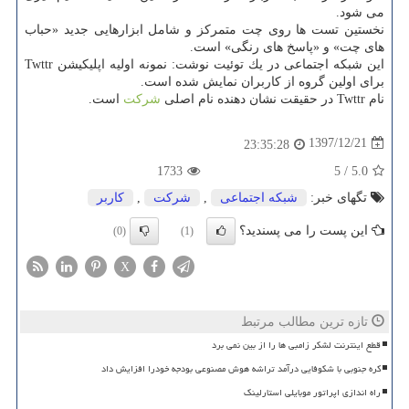
می شود.
نخستین تست ها روی چت متمركز و شامل ابزارهایی جدید «حباب
های چت» و «پاسخ های رنگی» است.
این شبكه اجتماعی در یك توئیت نوشت: نمونه اولیه اپلیكیشن Twttr
برای اولین گروه از كاربران نمایش شده است.
نام Twttr در حقیقت نشان دهنده نام اصلی
شركت
است.
1397/12/21
23:35:28
1733
5
/
5.0
تگهای خبر:
شبكه اجتماعی
,
شركت
,
كاربر
این پست را می پسندید؟
(0)
(1)
X
تازه ترین مطالب مرتبط
قطع اینترنت لشکر زامبی ها را از بین نمی برد
کره جنوبی با شکوفایی درآمد تراشه هوش مصنوعی بودجه خودرا افزایش داد
راه اندازی اپراتور موبایلی استارلینک