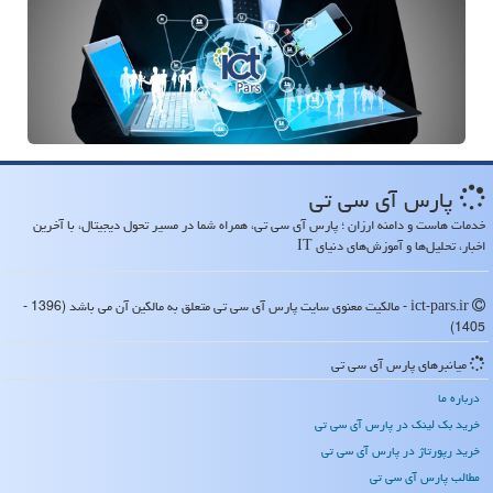
پارس آی سی تی
خدمات هاست و دامنه ارزان ؛ پارس آی سی تی، همراه شما در مسیر تحول دیجیتال، با آخرین
اخبار، تحلیل‌ها و آموزش‌های دنیای IT
ict-pars.ir - مالکیت معنوی سایت پارس آی سی تی متعلق به مالکین آن می باشد (1396 -
1405)
میانبرهای پارس آی سی تی
درباره ما
خرید بک لینک در پارس آی سی تی
خرید رپورتاژ در پارس آی سی تی
مطالب پارس آی سی تی