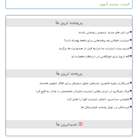
قیمت بیسیم کنوود
پربیننده ترین ها
لپ تاپ های جدید ایسوس رونمایی شدند
اینترنت طبقاتی چه پیامدهایی برای جامعه بهمراه دارد؟
ضروریست اینترنت به شرایط قبل از محدودیت ها برگردد
گام اروپا برای خودکفایی در ارتباطات ماهواره ای
پربحث ترین ها
خبرنگاران حوزه فناوری، مترجمان تحول دیجیتال برای افکار عمومی هستند
مرگ دورکاری در ایران وقتی اینترنت ناپایدار متخصصان را وادار به کوچ کرد
خاموشی سراسری، اتصال اینترنت کوبا را مختل کرد
خردسالان در تونل وحشت فیلترشکن ها
جدیدترین ها