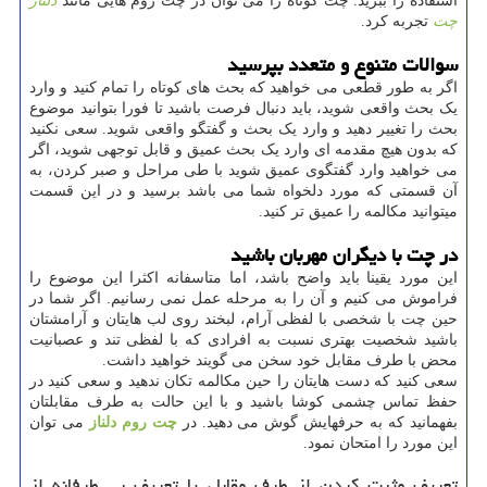
استفاده را ببرید. چت کوتاه را می توان در چت روم هایی مانند
دلناز
چت
تجربه کرد.
سوالات متنوع و متعدد بپرسید
اگر به طور قطعی می خواهید که بحث های کوتاه را تمام کنید و وارد
یک بحث واقعی شوید، باید دنبال فرصت باشید تا فورا بتوانید موضوع
بحث را تغییر دهید و وارد یک بحث و گفتگو واقعی شوید. سعی نکنید
که بدون هیچ مقدمه ای وارد یک بحث عمیق و قابل توجهی شوید، اگر
می خواهید وارد گفتگوی عمیق شوید با طی مراحل و صبر کردن، به
آن قسمتی که مورد دلخواه شما می باشد برسید و در این قسمت
میتوانید مکالمه را عمیق تر کنید.
در چت با دیگران مهربان باشید
این مورد یقینا باید واضح باشد، اما متاسفانه اکثرا این موضوع را
فراموش می کنیم و آن را به مرحله عمل نمی رسانیم. اگر شما در
حین چت با شخصی با لفظی آرام، لبخند روی لب هایتان و آرامشتان
باشید شخصیت بهتری نسبت به افرادی که با لفظی تند و عصبانیت
محض با طرف مقابل خود سخن می گویند خواهید داشت.
سعی کنید که دست هایتان را حین مکالمه تکان ندهید و سعی کنید در
حفظ تماس چشمی کوشا باشید و با این حالت به طرف مقابلتان
بفهمانید که به حرفهایش گوش می دهید. در
چت روم دلناز
می توان
این مورد را امتحان نمود.
تعریف مثبت کردن از طرف مقابل یا تعریف بی طرفانه از