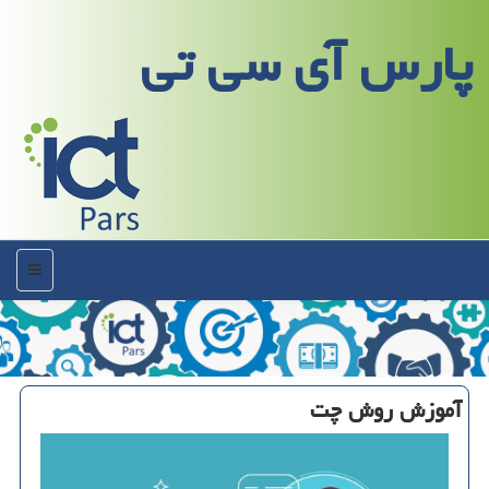
پارس آی سی تی
منو
آموزش روش چت