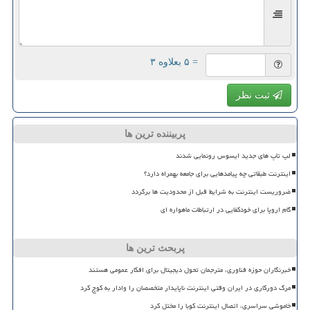
= ۵ بعلاوه ۳
ثبت نظر
پربیننده ترین ها
لپ تاپ های جدید ایسوس رونمایی شدند
اینترنت طبقاتی چه پیامدهایی برای جامعه بهمراه دارد؟
ضروریست اینترنت به شرایط قبل از محدودیت ها برگردد
گام اروپا برای خودکفایی در ارتباطات ماهواره ای
پربحث ترین ها
خبرنگاران حوزه فناوری، مترجمان تحول دیجیتال برای افکار عمومی هستند
مرگ دورکاری در ایران وقتی اینترنت ناپایدار متخصصان را وادار به کوچ کرد
خاموشی سراسری، اتصال اینترنت کوبا را مختل کرد