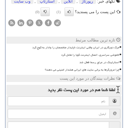
تگهای خبر:
رپورتاژ
,
آنلاین
,
استارتاپ
,
وب سایت
این پست را می پسندید؟
(0)
(1)
X
تازه ترین مطالب مرتبط
مرگ دورکاری در ایران وقتی اینترنت ناپایدار متخصصان را وادار به کوچ کرد
خاموشی سراسری، اتصال اینترنت کوبا را مختل کرد
استارلینک در عراق رسما فعال شد
چرا مرورگرها به برخی سایت های ایرانی هشدار امنیتی می دهند؟
نظرات بینندگان در مورد این پست
لطفا شما هم
در مورد این پست
نظر بدید