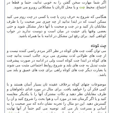
اگر شما مهارت سخن گفتن را به خوبی ندانید، حتما و قطعا در
اجتماع، محیط
چت
و یا محل کارتان با مشکلاتی روبرو می شوید.
هنگامی که شروع به حرف زدن یا چت با کسی در
چت روم
می کنید
ممکن است که در ابتدا ندانید از چه چیزی سر صحبت را با طرف
مقابلتان باز کنید و در چت و صحبت با آنها دچار مشکل شوید و حتی
بعضی وقتها پای حیثیت در میان است و دوست ندارید در جواب
کوتاهی کنید. برای رفع این مشکل در ادامه با ما همراه باشید.
چت کوتاه
می توان گفت چت های کوتاه در نظر اکثر مردم راضی کننده نیست و
از چت های طولانی لذت بیشتری می برند. جالب است بدانید چت
های کوتاه در ابتدا چت کوتاه است ولی در ادامه در صورت پیشرفت
مثبت تبدیل به چت های بلند و شروع روابط اجتماعی مثبت می شوند
یا بعبارت دیگر چت های کوتاه راهی برای چت های عمیق و بلند می
باشد.
موضوعات چتهای کوتاه برخلاف عقیده تان بسیار آسان هستند و با
کمی فکر آن را خواهید یافت. برای مثال در مورد غذای دلخواهتان و
طرف مقابلتان نظر دهید و نکات مشترک آنها را با یکدیگر مقایسه
کنید و یا اگر گرمتان شد در مورد آب و هوا بحث را شروع کنید و آن را
گسترش دهید. این دو مثال را تجربه نشان داده که سر صحبت را به
آسانی و بسرعت باز می کند. توصیه می کنم حتماً از آنها نهایت