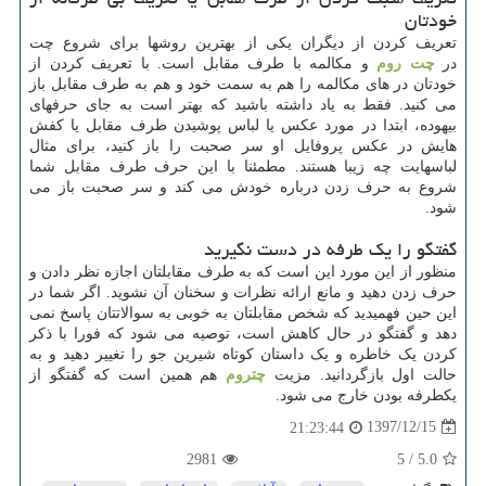
خودتان
تعریف کردن از دیگران یکی از بهترین روشها برای شروع چت
در
چت روم
و مکالمه با طرف مقابل است. با تعریف کردن از
خودتان در های مکالمه را هم به سمت خود و هم به طرف مقابل باز
می کنید. فقط به یاد داشته باشید که بهتر است به جای حرفهای
بیهوده، ابتدا در مورد عکس یا لباس پوشیدن طرف مقابل یا کفش
هایش در عکس پروفایل او سر صحبت را باز کنید، برای مثال
لباسهایت چه زیبا هستند. مطمئنا با این حرف طرف مقابل شما
شروع به حرف زدن درباره خودش می کند و سر صحبت باز می
شود.
گفتگو را یک طرفه در دست نگیرید
منظور از این مورد این است که به طرف مقابلتان اجازه نظر دادن و
حرف زدن دهید و مانع ارائه نظرات و سخنان آن نشوید. اگر شما در
این حین فهمیدید که شخص مقابلتان به خوبی به سوالاتتان پاسخ نمی
دهد و گفتگو در حال کاهش است، توصیه می شود که فورا با ذکر
کردن یک خاطره و یک داستان کوتاه شیرین جو را تغییر دهید و به
حالت اول بازگردانید. مزیت
چتروم
هم همین است که گفتگو از
یکطرفه بودن خارج می شود.
1397/12/15
21:23:44
2981
5
/
5.0