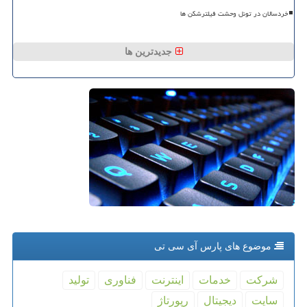
خردسالان در تونل وحشت فیلترشکن ها
جدیدترین ها
موضوع های پارس آی سی تی
شركت
خدمات
اینترنت
فناوری
تولید
سایت
دیجیتال
رپورتاژ