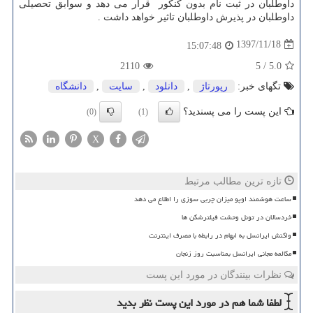
داوطلبان در ثبت نام بدون کنکور قرار می دهد و سوابق تحصیلی
داوطلبان در پذیرش داوطلبان تاثیر خواهد داشت
.
1397/11/18
15:07:48
2110
5
/
5.0
تگهای خبر:
رپورتاژ
,
دانلود
,
سایت
,
دانشگاه
این پست را می پسندید؟
(0)
(1)
X
تازه ترین مطالب مرتبط
ساعت هوشمند اوپو میزان چربی سوزی را اطلاع می دهد
خردسالان در تونل وحشت فیلترشکن ها
واکنش ایرانسل به ابهام در رابطه با مصرف اینترنت
مکالمه مجانی ایرانسل بمناسبت روز زنجان
نظرات بینندگان در مورد این پست
لطفا شما هم
در مورد این پست
نظر بدید