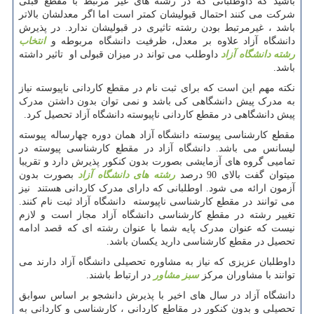
باشید که داوطلبانی که در رشته های غیر مرتبط با مقطع قبلی
شرکت می کنند احتمال قبولیشان کمتر است اما اگر معدلشان بالاتر
باشد ، غیرمرتبط بودن رشته تاثیری در قبولیشان ندارد. در پذیرش
دانشگاه آزاد علاوه بر معدل، ظرفیت دانشگاه مربوطه و
انتخاب
رشته دانشگاه آزاد
داوطلب می تواند در میزان قبولی او تاثیر داشته
باشد
.
نکته مهم این است که برای ثبت نام در مقطع کاردانی ناپیوسته نیاز
به مدرک پیش دانشگاهی کی باشد و نمی توان بدون داشتن مدرک
پیش دانشگاهی در مقطع کاردانی ناپیوسته دانشگاه آزاد تحصیل کرد
.
مقطع کارشناسی پیوسته دانشگاه آزاد همان دوره چهارساله پیوسته
لیسانس می باشد. دانشگاه آزاد در مقطع کارشناسی پیوسته در
تمامیی گروه های آزمایشی بصورت بدون کنکور پذیرش دارد و تقریبا
میتوان گفت بالای 90 درصد
رشته های دانشگاه آزاد
بصورت بدون
آزمون ارائه می شود. اوطلبانی که دارای مدرک کاردانی هستند نیز
می توانند در مقطع کارشناسی ناپیوسته دانشگاه آزاد ثبت نام کنند.
تغییر رشته در مقطع کارشناسی دانشگاه آزاد مجاز است و لازم
نیست که عنوان مدرک پایه شما با عنوان رشته ای که قصد ادامه
تحصیل در مقطع کارشناسی دارید یکسان باشد
.
داوطلبان عزیزی که نیاز به مشاوره تحصیلی دانشگاه آزاد دارند می
توانند با مشاوران مرکز
سبز مشاور
در ارتباط باشند.
دانشگاه آزاد در سال های اخیر با پذیرش دانشجو بر اساس سوابق
تحصیلی و بدون کنکور در مقاطع کاردانی ، کارشناسی و کاردانی به