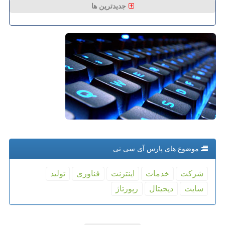
جدیدترین ها
موضوع های پارس آی سی تی
شركت
خدمات
اینترنت
فناوری
تولید
سایت
دیجیتال
رپورتاژ