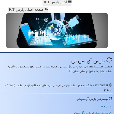
اخبار پارس ICT
صفحه اصلی پارس ICT
پارس آی سی تی
خدمات هاست و دامنه ارزان ؛ پارس آی سی تی، همراه شما در مسیر تحول دیجیتال، با آخرین
اخبار، تحلیل‌ها و آموزش‌های دنیای IT
ict-pars.ir - مالکیت معنوی سایت پارس آی سی تی متعلق به مالکین آن می باشد (1396 -
1405)
میانبرهای پارس آی سی تی
درباره ما
خرید بک لینک در پارس آی سی تی