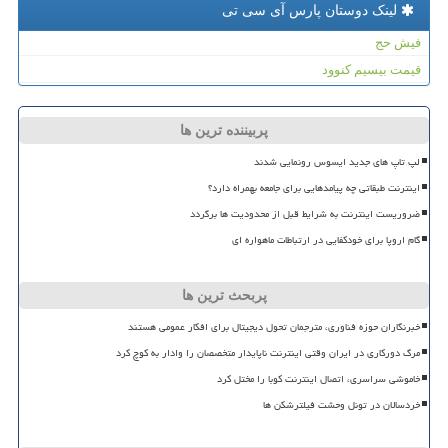
لینک دوستان پارس آی سی تی
فیش حج
قیمت بیسیم کنوود
پربیننده ترین ها
لپ تاپ های جدید ایسوس رونمایی شدند
اینترنت طبقاتی چه پیامدهایی برای جامعه بهمراه دارد؟
ضروریست اینترنت به شرایط قبل از محدودیت ها برگردد
گام اروپا برای خودکفایی در ارتباطات ماهواره ای
پربحث ترین ها
خبرنگاران حوزه فناوری، مترجمان تحول دیجیتال برای افکار عمومی هستند
مرگ دورکاری در ایران وقتی اینترنت ناپایدار متخصصان را وادار به کوچ کرد
خاموشی سراسری، اتصال اینترنت کوبا را مختل کرد
خردسالان در تونل وحشت فیلترشکن ها