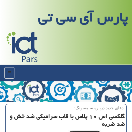
پارس آی سی تی
منو
ادعای جدید درباره سامسونگ؛
گلكسی اس ۱۰ پلاس با قاب سرامیكی ضد خش و
ضد ضربه