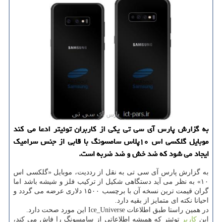
به گزارش پارس آی سی تی یكی از كاربران توئیتر ادعا می كند
موبایل گلكسی اس ۱۰پلاس سامسونگ با قابی از جنس سرامیك
ایجاد می شود كه ضد خش و ضد ضربه است.
به گزارش پارس آی سی تی به نقل از رددیت، موبایل «گلكسی اس
۱۰» به نظر می آید دستگاهی شكیل از تركیب فلز و شیشه باشد اما
گران قیمت ترین نسخه آن با برچسب ۱۵۰۰ دلاری عرضه می گردد و
احیانا نكته ای متمایز از بقیه دارد.
در همین راستا طبق اطلاعات Ice_Universe این مورد صحت دارد.
این
كاربر
توئیتر كه همیشه اطلاعاتی از سامسونگ را فاش می كند،