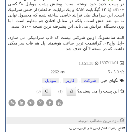
در پست جدید خود نوشته است: پوشش پشت موبایل «گلكسی
+S۱۰» (با ۱۲ گیگابایت RAM و یك ترابایت حافظه) از جنس سرامیك
است. این سرامیك طی فرایند خاصی ساخته شده كه محصول نهایی
نه تنها ضد خش است، بلكه در مقابل افتادن هم مقاوم است. اما
وزن دستگاه افزایش می یابد. این پیشرفته ترین نسخه +S۱۰ است.
البته سامسونگ اولین شركتی نیست كه قاب سرامیكی می سازد،
«اپل واچ۳»، گرانقیمت ترین ساعت هوشمند اپل هم قاب سرامیكی
داشت كه در نسخه ۴ آن حذف شد.
1397/11/01
13:51:38
2262
5
/
5.0
تگهای خبر:
شركت
,
كاربر
,
موبایل
این پست را می پسندید؟
(0)
(1)
X
تازه ترین مطالب مرتبط
قطع اینترنت لشکر زامبی ها را از بین نمی برد