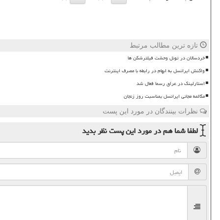
تازه ترین مطالب مرتبط
خردسالان در تونل وحشت فیلترشکن ها
واکنش ایرانسل به ابهام در رابطه با مصرف اینترنت
استارلینک در عراق رسما فعال شد
مکالمه مجانی ایرانسل بمناسبت روز زنجان
نظرات بینندگان در مورد این پست
لطفا شما هم
در مورد این پست
نظر بدید