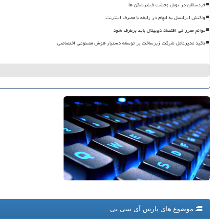
خردسالان در تونل وحشت فیلترشکن ها
واکنش ایرانسل به ابهام در رابطه با مصرف اینترنت
موانع مقرراتی اقتصاد دیجیتال باید برطرف شود
تاکید مدیرعامل شرکت زیرساخت بر توسعه دستیار هوش مصنوعی اختصاصی
موضوع های پارس آی سی تی