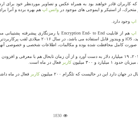
م رسان وجود دارد، آن است كه كاربران قادر خواهند بود به همراه عكس و تصاویر موردنظر 
ر متحرك، از استیكر و ایموجی های موجود در
واتس اپ
هم بهره برده و آنرا بر
اپ
وجود دارد.
اپ
هم از قابلیت Encryption End- to End یا رم
ا گرفت.
 به صورت كامل محافظت شده بوده و مكالمات، اطلاعات شخصی و خصوصی آنها از
در سال ۲۰۱۴، ۱۹ میلیارد دلار به دست آورد و از آن زمان تابحال هم با معرفی
ان حدود ۱ میلیارد و ۳۰۰ میلیون
كاربر
فعال در ماه است.
 در جهان دارد این در حالیست كه تلگرام ۲۰۰ میلیون
كاربر
فعال در ماه داش
1830