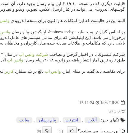
قابلیت دیگری كه در نسخه ۲.۱۹.۱۰ این پیا
گوشیهای اندرویدی می توانند در كنار ارسال عكس، تصویر، ویدیو و تصاوی
البته این در حالیست كه این امكانات هم اكنون برای نسخه اندرویدی
واتس 
بر اساس گزارش وب سایت business today، اپلیكیشن پیام رسان
واتس 
برخوردار می باشد. این اپلیكیشن كه برای تمامی سیستم های عامل اندروید، iOS و ویندوز قابل استفاده می باشد، در سال ۲۰۱۶ میلادی لقب پركاربردترین پیام رسان جهان ر
بالایی دارد كه مكالمات و اطلاعات مبادله شده میان كاربران و مخاطبان
شركت فیسبوك با در اختیار گرفتن و تصاحب
شركت
واتس اپ
طبق تازه ترین آمار انتشار یافته در ژانویه ۲۰۱۸، پیام رسان
واتس اپ
الان میزب
برای مقایسه باید گفت بر مبنای آمار،
واتس اپ
بالغ بر یك میلیارد
كاربر
فعال
1397/10/20
13:11:24
5
/
5.0
تگهای خبر:
آنلاین
,
اینترنت
,
پیام رسان
,
سایت
این پست را می پسندید؟
(0)
(1)