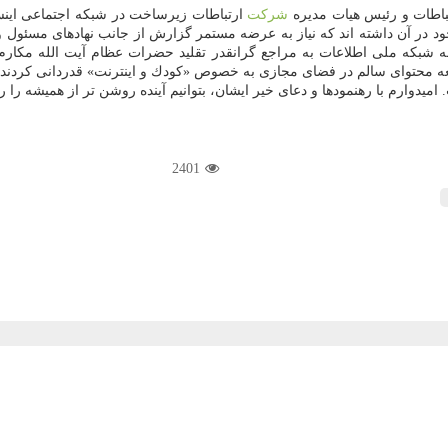
باطات و رئیس هیات مدیره
شركت
ارتباطات زیرساخت در شبكه اجتماعی اینست
 در آن داشته اند كه نیاز به عرضه مستمر گزارش از جانب نهادهای مسئول و
ه شبكه ملی اطلاعات به مراجع گرانقدر تقلید حضرات عظام آیت الله مكارم 
عه محتوای سالم در فضای مجازی به خصوص «كودك و اینترنت» قدردانی كردند.
وارم با رهنمودها و دعای خیر ایشان، بتوانیم آینده روشن تر از همیشه را رق
2401