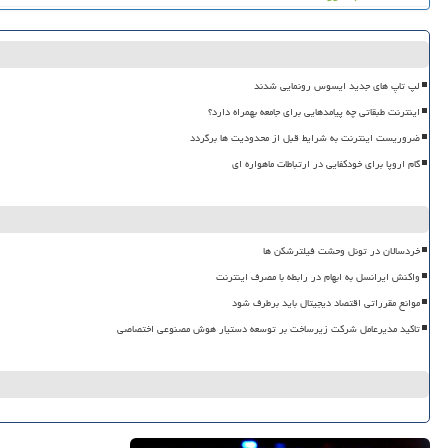
لپ تاپ های جدید ایسوس رونمایی شدند
اینترنت طبقاتی چه پیامدهایی برای جامعه بهمراه دارد؟
ضروریست اینترنت به شرایط قبل از محدودیت ها برگردد
گام اروپا برای خودکفایی در ارتباطات ماهواره ای
خردسالان در تونل وحشت فیلترشکن ها
واکنش ایرانسل به ابهام در رابطه با مصرف اینترنت
موانع مقرراتی اقتصاد دیجیتال باید برطرف شود
تاکید مدیرعامل شرکت زیرساخت بر توسعه دستیار هوش مصنوعی اختصاصی