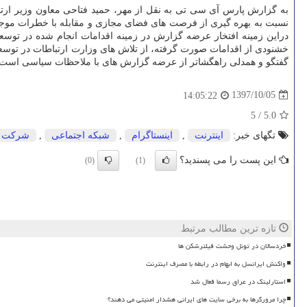
به گزارش پارس آی سی تی به نقل از مهر، حمید فتاحی معاون وزیر ارت
نسبت به بهره گیری از فرصت های فضای مجازی و مقابله با خطرات موجود
دراین زمینه افتخار عرضه گزارش در زمینه اقدامات انجام شده در توسع
خشنودی از اقدامات صورت گرفته، از تلاش های وزارت ارتباطات در توس
گفتگو و همدلی راهگشاتر از عرضه گزارش های با ملاحظات سیاسی است. امید
1397/10/05
14:05:22
5
/
5.0
تگهای خبر:
اینترنت
,
اینستاگرام
,
شبكه اجتماعی
,
شركت
این پست را می پسندید؟
(0)
(1)
تازه ترین مطالب مرتبط
خردسالان در تونل وحشت فیلترشکن ها
واکنش ایرانسل به ابهام در رابطه با مصرف اینترنت
استارلینک در عراق رسما فعال شد
چرا مرورگرها به برخی سایت های ایرانی هشدار امنیتی می دهند؟