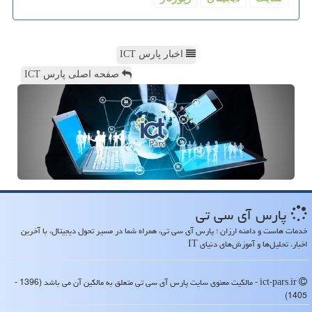
اخبار پارس ICT
صفحه اصلی پارس ICT
پارس آی سی تی
خدمات هاست و دامنه ارزان ؛ پارس آی سی تی، همراه شما در مسیر تحول دیجیتال، با آخرین
اخبار، تحلیل‌ها و آموزش‌های دنیای IT
ict-pars.ir - مالکیت معنوی سایت پارس آی سی تی متعلق به مالکین آن می باشد (1396 -
1405)