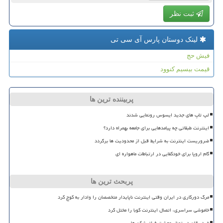
ثبت نظر
لینک دوستان پارس آی سی تی
فیش حج
قیمت بیسیم کنوود
پربیننده ترین ها
لپ تاپ های جدید ایسوس رونمایی شدند
اینترنت طبقاتی چه پیامدهایی برای جامعه بهمراه دارد؟
ضروریست اینترنت به شرایط قبل از محدودیت ها برگردد
گام اروپا برای خودکفایی در ارتباطات ماهواره ای
پربحث ترین ها
مرگ دورکاری در ایران وقتی اینترنت ناپایدار متخصصان را وادار به کوچ کرد
خاموشی سراسری، اتصال اینترنت کوبا را مختل کرد