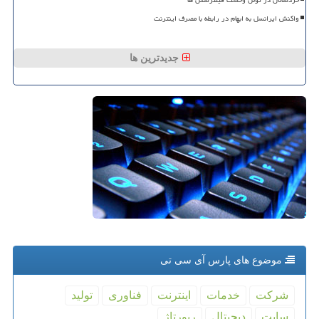
خردسالان در تونل وحشت فیلترشکن ها
واکنش ایرانسل به ابهام در رابطه با مصرف اینترنت
جدیدترین ها
موضوع های پارس آی سی تی
شركت
خدمات
اینترنت
فناوری
تولید
سایت
دیجیتال
رپورتاژ