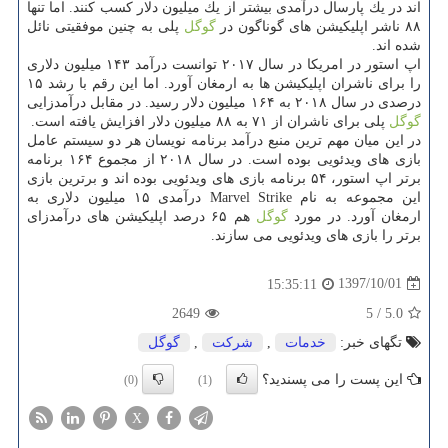
اند در یك پارسال درآمدی بیشتر از یك میلیون دلار كسب كنند. اما تنها
۸۸ ناشر اپلیكیشن های گوناگون در
گوگل
پلی به چنین موفقیتی نائل
شده اند.
اپ استور در امریكا در سال ۲۰۱۷ توانست درآمد ۱۴۳ میلیون دلاری
را برای ناشران اپلیكیشن ها به ارمغان آورد. اما این رقم با رشد ۱۵
درصدی در سال ۲۰۱۸ به ۱۶۴ میلیون دلار رسید. در مقابل درآمدزایی
گوگل
پلی برای ناشران از ۷۱ به ۸۸ میلیون دلار افزایش یافته است.
در این میان مهم ترین منبع درآمد برنامه نویسان هر دو سیستم عامل
بازی های ویدئویی بوده است. در سال ۲۰۱۸ از مجموع ۱۶۴ برنامه
برتر اپ استور، ۵۴ برنامه بازی های ویدئویی بوده اند و برترین بازی
این مجموعه به نام Marvel Strike درآمدی ۱۵ میلیون دلاری به
ارمغان آورد. در مورد
گوگل
هم ۶۵ درصد اپلیكیشن های درآمدزای
برتر را بازی های ویدئویی می سازند.
1397/10/01
15:35:11
2649
5
/
5.0
تگهای خبر:
خدمات
,
شركت
,
گوگل
این پست را می پسندید؟
(0)
(1)
X