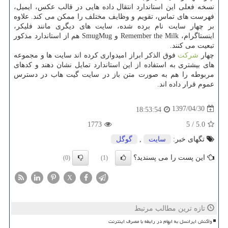
نسخه فعلی این استاندارد انتقال داده هایی در قالب عكس، ایمیل،
فهرست های تماس، تقویم و وظایف مختلف را ممكن می كند. علاوه
بر چهار سایت نام برده شده، سایت های دیگری مانند فلیكر،
اینستاگرام، Remember the Milk و SmugMug هم از استاندارد مذكور
تبعیت می كنند.
چهار
شركت
فوق الذكر ابراز امیدواری كرده اند سایت ها و مجموعه
های بیشتری به استفاده از این استاندارد تمایل نشان دهند و كدهای
مربوطه را هم به صورت متن باز در سایت گیت هاب در دسترس
عموم قرار داده اند.
1397/04/30
18:53:54
1773
5
/
5.0
تگهای خبر:
سایت
,
گوگل
این پست را می پسندید؟
(0)
(1)
X
تازه ترین مطالب مرتبط
واکنش ایرانسل به ابهام در رابطه با مصرف اینترنت