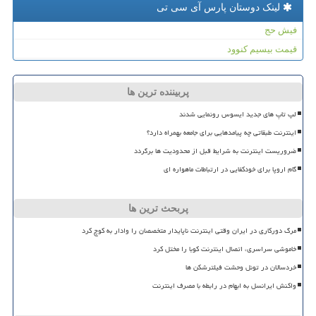
لینک دوستان پارس آی سی تی
فیش حج
قیمت بیسیم کنوود
پربیننده ترین ها
لپ تاپ های جدید ایسوس رونمایی شدند
اینترنت طبقاتی چه پیامدهایی برای جامعه بهمراه دارد؟
ضروریست اینترنت به شرایط قبل از محدودیت ها برگردد
گام اروپا برای خودکفایی در ارتباطات ماهواره ای
پربحث ترین ها
مرگ دورکاری در ایران وقتی اینترنت ناپایدار متخصصان را وادار به کوچ کرد
خاموشی سراسری، اتصال اینترنت کوبا را مختل کرد
خردسالان در تونل وحشت فیلترشکن ها
واکنش ایرانسل به ابهام در رابطه با مصرف اینترنت