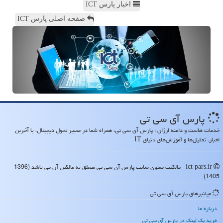
اخبار پارس ICT
صفحه اصلی پارس ICT
پارس آی سی تی
خدمات هاست و دامنه ارزان ؛ پارس آی سی تی، همراه شما در مسیر تحول دیجیتال، با آخرین
اخبار، تحلیل‌ها و آموزش‌های دنیای IT
ict-pars.ir - مالکیت معنوی سایت پارس آی سی تی متعلق به مالکین آن می باشد (1396 -
1405)
میانبرهای پارس آی سی تی
درباره ما
خرید بک لینک در پارس آی سی تی