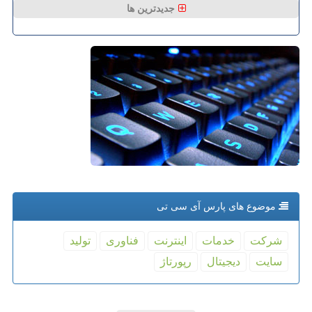
جدیدترین ها
موضوع های پارس آی سی تی
شركت
خدمات
اینترنت
فناوری
تولید
سایت
دیجیتال
رپورتاژ