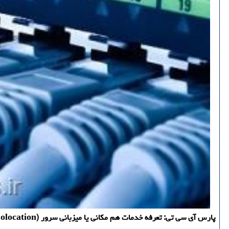
پارس آی سی تی: تعرفه خدمات هم مكانی یا میزبانی سرور (Colocation) شركت ارتباطات زیرساخت در مراكز استانی كاهش پیدا كرد و برای اجرا ابلاغ گردید.