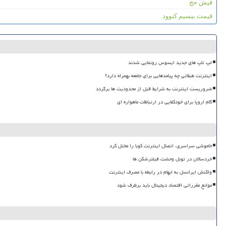
فیش حج
قیمت بیسیم کنوود
لپ تاپ های جدید ایسوس رونمایی شدند
اینترنت طبقاتی چه پیامدهایی برای جامعه بهمراه دارد؟
ضروریست اینترنت به شرایط قبل از محدودیت ها برگردد
گام اروپا برای خودکفایی در ارتباطات ماهواره ای
خاموشی سراسری، اتصال اینترنت کوبا را مختل کرد
خردسالان در تونل وحشت فیلترشکن ها
واکنش ایرانسل به ابهام در رابطه با مصرف اینترنت
موانع مقرراتی اقتصاد دیجیتال باید برطرف شود