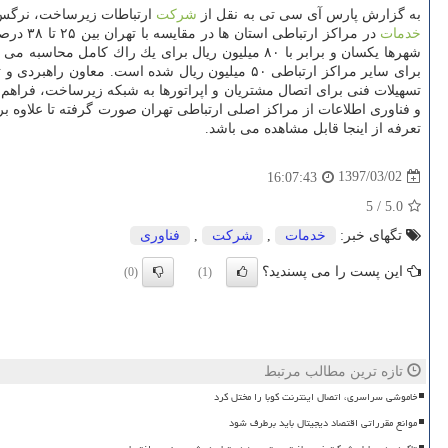
به گزارش پارس آی سی تی به نقل از
شركت
ارتباطات زیرساخت، نرگس 
خدمات
در مراكز ارتباطی استان ها در مقایسه با تهران بین ۲۵ تا ۳۸ درصد برای هر راك، كاهش پیدا كرد. وی با اشاره به اینكه پیش از این تعرفه راك های
برای سایر مراكز ارتباطی ۵۰ میلیون ریال شده است. معاون راهبردی و توسعه كسب وكار
تسهیلات فنی برای اتصال مشتریان و اپراتورها به شبكه زیرساخت، فراهم
و فناوری اطلاعات از مراكز اصلی ارتباطی تهران صورت گرفته تا علاوه ب
تعرفه از اینجا قابل مشاهده می باشد.
1397/03/02
16:07:43
5
/
5.0
تگهای خبر:
خدمات
,
شركت
,
فناوری
این پست را می پسندید؟
(0)
(1)
تازه ترین مطالب مرتبط
خاموشی سراسری، اتصال اینترنت کوبا را مختل کرد
موانع مقرراتی اقتصاد دیجیتال باید برطرف شود