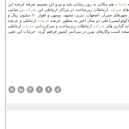
ه
خدمات
هم مكانی به روز رسانی شد و پیرو این تصمیم تعرفه عرضه این
شركت
ارتباطات زیرساخت در مراكز ارتباطی این
شركت
در تمامی
شهرها یكسان و برابر با ۸۰ میلیون ریال برای یك راك كامل محاسبه می شد، اضافه كرد: در مصوبه جدید این تعرفه برای مراكز ارتباطی زیرساخت در شهرهای شیراز، اصفهان، تبریز، مشهد، بومهن و اهواز ۶۰ میلیون ریال و
كولوكیشن) طی دو سال اخیر به منظور عرضه
خدمات
ارتباطی و عرضه
یه گذاری های
شركت
ارتباطات زیرساخت و تمركززدایی
خدمات
ارتباطی
توسعه كسب وكارهای نوین در سراسر كشور فراهم گردد. جزئیات این تغییر
X