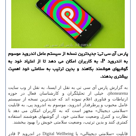
پارس آی سی تی: جدیدترین نسخه از سیستم عامل اندروید موسوم
به اندروید P، به كاربران امكان می دهد تا از اعتیاد خود به
گوشیهای هوشمند بكاهند و بدین ترتیب به سلامتی خود اهمیت
بیشتری بدهند.
به گزارش پارس آی سی تی به نقل از ایسنا، به نقل از وب سایت
phonearena، خیلی از تحلیلگران و كارشناسان فعال در حوزه
ارتباطات و فناوری اعلام نموده اند كه جدیدترین نسخه از سیستم
عامل محبوب و پرطرفدار اندروید، موسوم به اندروید پی، به قابلیت
«سلامتی دیجیتال» مجهز است كه به كاربران امكان می دهد با
نظارت و كنترل وضعیت سلامتی خود، از گوشیهای هوشمند استفاده
كمتری كنند و بدین ترتیب، وضعیت سلامتی خویش را بهبود ببخشند.
قابلیت «سلامتی دیجیتالی» یا Digital Wellbeing در اندروید P قادر