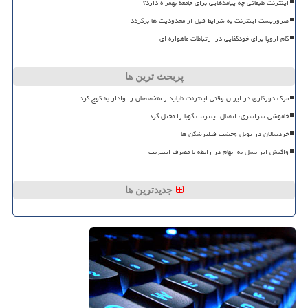
اینترنت طبقاتی چه پیامدهایی برای جامعه بهمراه دارد؟
ضروریست اینترنت به شرایط قبل از محدودیت ها برگردد
گام اروپا برای خودکفایی در ارتباطات ماهواره ای
پربحث ترین ها
مرگ دورکاری در ایران وقتی اینترنت ناپایدار متخصصان را وادار به کوچ کرد
خاموشی سراسری، اتصال اینترنت کوبا را مختل کرد
خردسالان در تونل وحشت فیلترشکن ها
واکنش ایرانسل به ابهام در رابطه با مصرف اینترنت
جدیدترین ها