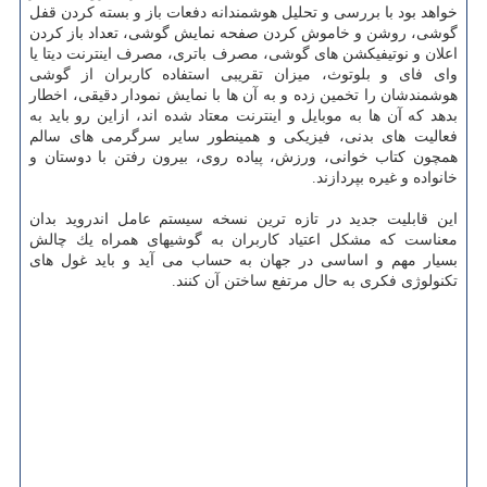
خواهد بود با بررسی و تحلیل هوشمندانه دفعات باز و بسته كردن قفل
گوشی، روشن و خاموش كردن صفحه نمایش گوشی، تعداد باز كردن
اعلان و نوتیفیكشن های گوشی، مصرف باتری، مصرف اینترنت دیتا یا
وای فای و بلوتوث، میزان تقریبی استفاده كاربران از گوشی
هوشمندشان را تخمین زده و به آن ها با نمایش نمودار دقیقی، اخطار
بدهد كه آن ها به موبایل و اینترنت معتاد شده اند، ازاین رو باید به
فعالیت های بدنی، فیزیكی و همینطور سایر سرگرمی های سالم
همچون كتاب خوانی، ورزش، پیاده روی، بیرون رفتن با دوستان و
خانواده و غیره بپردازند.
این قابلیت جدید در تازه ترین نسخه سیستم عامل اندروید بدان
معناست كه مشكل اعتیاد كاربران به گوشیهای همراه یك چالش
بسیار مهم و اساسی در جهان به حساب می آید و باید غول های
تكنولوژی فكری به حال مرتفع ساختن آن كنند.