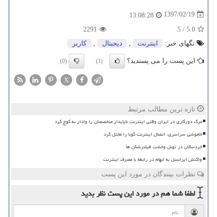
1397/02/19
13:08:28
2291
5
/
5.0
تگهای خبر:
اینترنت
,
دیجیتال
,
كاربر
این پست را می پسندید؟
(0)
(1)
X
تازه ترین مطالب مرتبط
مرگ دورکاری در ایران وقتی اینترنت ناپایدار متخصصان را وادار به کوچ کرد
خاموشی سراسری، اتصال اینترنت کوبا را مختل کرد
خردسالان در تونل وحشت فیلترشکن ها
واکنش ایرانسل به ابهام در رابطه با مصرف اینترنت
نظرات بینندگان در مورد این پست
لطفا شما هم
در مورد این پست
نظر بدید