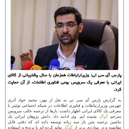
پارس آی سی تی: وزیرارتباطات همزمان با سال پشتیبانی از كالای
ایرانی با معرفی یك سرویس بومی فناوری اطلاعات، از آن حمایت
كرد.
به گزارش پارس آی سی تی به نقل از مهر، محمد جواد آذری
جهرمی وزیرارتباطات و فناوری اطلاعات در شبكه اجتماعی توئیتر با
معرفی یك كالای ایرانی اظهار داشت: بارها از ترجمه جالب سرویس
مترجم
گوگل
شنیده ایم. وی ادامه داد: دانش پژوهان ایرانی یك
ماشین ترجمه متن باز سه زبانه توسعه داده اند كه دقتی قابل
مقایسه و در مواردی برتر از
گوگل
تولید كرده اند با ترویج و استفاده