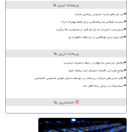
پربیننده ترین ها
لپ تاپ های جدید ایسوس رونمایی شدند
اینترنت طبقاتی چه پیامدهایی برای جامعه بهمراه دارد؟
ضروریست اینترنت به شرایط قبل از محدودیت ها برگردد
گام اروپا برای خودکفایی در ارتباطات ماهواره ای
پربحث ترین ها
واکنش ایرانسل به ابهام در رابطه با مصرف اینترنت
موانع مقرراتی اقتصاد دیجیتال باید برطرف شود
تاکید مدیرعامل شرکت زیرساخت بر توسعه دستیار هوش مصنوعی اختصاصی
استارلینک در عراق رسما فعال شد
جدیدترین ها