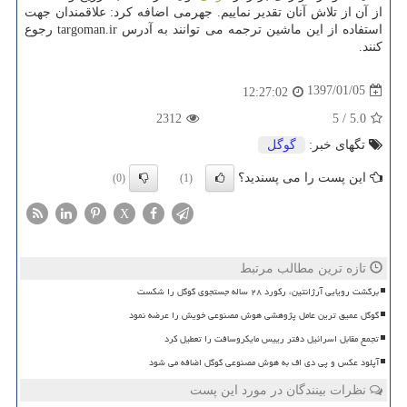
از آن از تلاش آنان تقدیر نماییم. جهرمی اضافه كرد: علاقمندان جهت
استفاده از این ماشین ترجمه می توانند به آدرس targoman.ir رجوع
كنند.
1397/01/05
12:27:02
2312
5
/
5.0
تگهای خبر:
گوگل
این پست را می پسندید؟
(0)
(1)
X
تازه ترین مطالب مرتبط
برگشت رویایی آرژانتین، رکورد ۲۸ ساله جستجوی گوگل را شکست
گوگل عمیق ترین عامل پژوهشی هوش مصنوعی خویش را عرضه نمود
تجمع مقابل اسرائیل دفتر رییس مایکروسافت را تعطیل کرد
آپلود عکس و پی دی اف به هوش مصنوعی گوگل اضافه می شود
نظرات بینندگان در مورد این پست