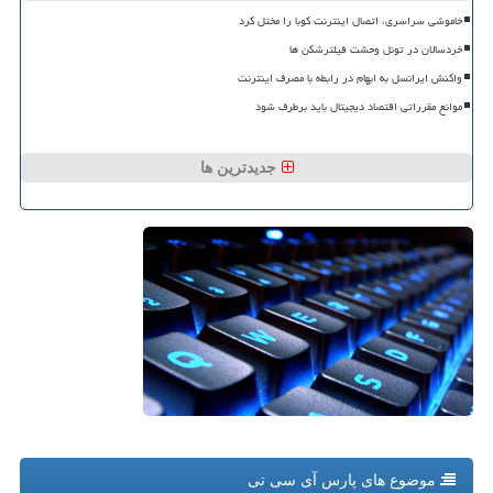
خاموشی سراسری، اتصال اینترنت کوبا را مختل کرد
خردسالان در تونل وحشت فیلترشکن ها
واکنش ایرانسل به ابهام در رابطه با مصرف اینترنت
موانع مقرراتی اقتصاد دیجیتال باید برطرف شود
جدیدترین ها
موضوع های پارس آی سی تی