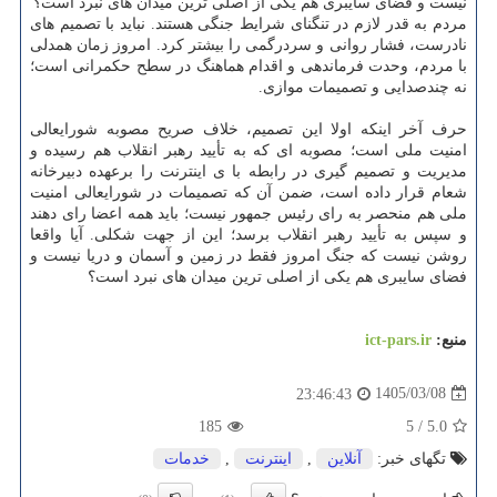
نیست و فضای سایبری هم یکی از اصلی ترین میدان های نبرد است؟
مردم به قدر لازم در تنگنای شرایط جنگی هستند. نباید با تصمیم های
نادرست، فشار روانی و سردرگمی را بیشتر کرد. امروز زمان همدلی
با مردم، وحدت فرماندهی و اقدام هماهنگ در سطح حکمرانی است؛
نه چندصدایی و تصمیمات موازی.
حرف آخر اینکه اولا این تصمیم، خلاف صریح مصوبه شورایعالی
امنیت ملی است؛ مصوبه ای که به تأیید رهبر انقلاب هم رسیده و
مدیریت و تصمیم گیری در رابطه با ی اینترنت را برعهده دبیرخانه
شعام قرار داده است، ضمن آن که تصمیمات در شورایعالی امنیت
ملی هم منحصر به رای رئیس جمهور نیست؛ باید همه اعضا رای دهند
و سپس به تأیید رهبر انقلاب برسد؛ این از جهت شکلی. آیا واقعا
روشن نیست که جنگ امروز فقط در زمین و آسمان و دریا نیست و
فضای سایبری هم یکی از اصلی ترین میدان های نبرد است؟
منبع:
ict-pars.ir
1405/03/08
23:46:43
185
5
/
5.0
تگهای خبر:
آنلاین
,
اینترنت
,
خدمات