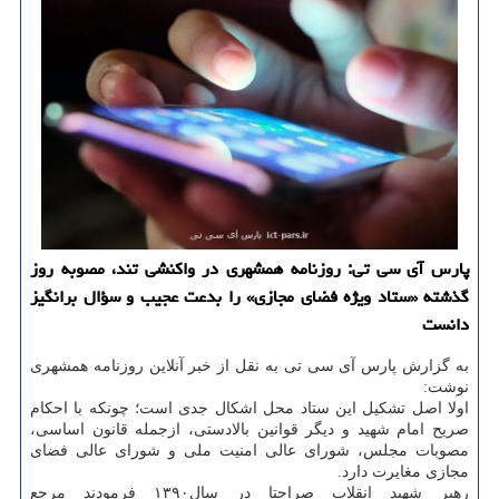
پارس آی سی تی: روزنامه همشهری در واکنشی تند، مصوبه روز
گذشته «ستاد ویژه فضای مجازی» را بدعت عجیب و سؤال برانگیز
دانست
به گزارش پارس آی سی تی به نقل از خبر آنلاین روزنامه همشهری
نوشت:
اولا اصل تشکیل این ستاد محل اشکال جدی است؛ چونکه با احکام
صریح امام شهید و دیگر قوانین بالادستی، ازجمله قانون اساسی،
مصوبات مجلس، شورای عالی امنیت ملی و شورای عالی فضای
مجازی مغایرت دارد.
رهبر شهید انقلاب صراحتا در سال۱۳۹۰ فرمودند مرجع