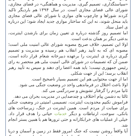
«سیاستگذاری، تصمیم گیری، مدیریت و هماهنگی» در فضای مجازی،
شورای عالی فضای مجازی است. در سال ۱۳۹۴ هم باردیگر تاکید
کردند شوراها و چارچوب های موازی با شورای عالی فضای مجازی
باید منحل شوند، نه این که ساختار موازی جدید ایجاد شود؛ این درباره
ی اصل ستاد.
اما تصمیم روز گذشته درباره ی تعیین زمان برای بازشدن اینترنت،
بدعتی دیگر بر همان بدعت است.
اولا این تصمیم، خلاف صریح مصوبه شورای عالی امنیت ملی است؛
مصوبه ای که به تأیید رهبر انقلاب هم رسیده و مدیریت و تصمیم
گیری درباره ی اینترنت را برعهده دبیرخانه شعام قرار داده است،
ضمن آن که تصمیمات در شورای عالی امنیت ملی هم منحصر به رای
رئیس جمهوری نیست؛ باید همه اعضا رای دهند و سپس به تأیید رهبر
انقلاب برسد؛ این از جهت شکلی.
اما از جهت محتوایی هم این تصمیم بسیار ناصحیح است.
اولا باعث اختلال در فرماندهی واحد در وضعیت جنگی می شود.
ثانیا مردم را گرفتار تشویش و سردرگمی می کند.
ثالثا به دشمن پیام اختلاف و چندصدایی در مدیریت بحران می دهد.
فراموش نکنیم محدودیت اینترنت، تصمیمی امنیتی در وضعیت جنگی
برای صیانت از مردم است. همین اینترنت در جنگ، زیرساخت های
بانکی، سوخت، ارتباطات و دیگر
خدمات
حیاتی را هدف قرار داد.
خیلی از عملیات های خرابکارانه و حتی ترورها هم با همین بستر انجام
شد.
آیا واقعاً روشن نیست که جنگ امروز فقط در زمین و آسمان و دریا