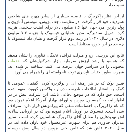
نسبت داد.
از این نظر زاکربرگ با فاصله بسیاری از سایر چهره های شاخص
همردیف خود قرار گرفت. در مقایسه، جف بزوس، موسس آمازون و
پولدارترین مرد جهان تنها ۱.۶ میلیون دلار برای امنیت شخصی هزینه
کرد. شریل سندبرگ، مدیر عملیاتی فیسبوک با هزینه ۷.۶ میلیون
دلاری در سال ۲۰۲۰ در رتبه دوم قرار گرفت و نشان داد فیسبوک تا
چه حد در این حوزه محتاط است.
نتایج این بررسی ارج و منزلت فزاینده نخبگان فناوری را نشان میدهد
که همسو با رشد ارزش سرمایه بازار شرکتهایشان که
خدمات
محبوبی را در سراسر جهان عرضه می کنند، شناخته تر شده اند.
شهرت بطور اجتناب ناپذیری توجه ناخواسته ای را همراه می آورد.
فیس بوک که در هر زمینه ای از پولاریزه کردن گفتمان عمومی تا
کمک به انتشار اطلاعات نادرست درباره واکسن کووید، متهم شده
است، حق دارد که در موضع دفاعی باشد. این شرکت پیش تر در
اظهارنامه به کمیسیون بورس و اوراق بهادار آمریکا اعلام نموده بود
که نام زاکربرگ با احساسات منفی که پیرامونش قرار دارد، مترادف
شده است. فیسبوک در آوریل اعلام نموده بود که در ارزیابی سالانه
اش تهدیدهایی را مقابل آقای زاکربرگ شناسایی کرده است. سایر
مدیران فناوری هم برای شهرت غیرمعمول خود تاوان داده اند. در
سال ۲۰۲۰ فاش شد که تلفن جف بزوس دو سال پیش بوسیله