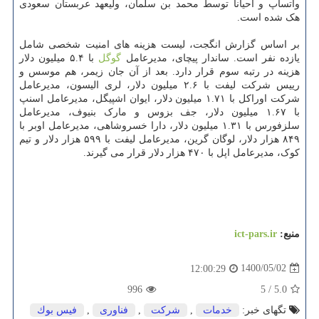
واتساپ و احیانا توسط محمد بن سلمان، ولیعهد عربستان سعودی
هک شده است.
بر اساس گزارش انگجت، لیست هزینه های امنیت شخصی شامل
یازده نفر است. ساندار پیچای، مدیرعامل
گوگل
با ۵.۴ میلیون دلار
هزینه در رتبه سوم قرار دارد. بعد از آن جان زیمر، هم موسس و
رییس شرکت لیفت با ۲.۶ میلیون دلار، لری الیسون، مدیرعامل
شرکت اوراکل با ۱.۷۱ میلیون دلار، ایوان اشپیگل، مدیرعامل اسنپ
با ۱.۶۷ میلیون دلار، جف بزوس و مارک بنیوف، مدیرعامل
سلزفورس با ۱.۳۱ میلیون دلار، دارا خسروشاهی، مدیرعامل اوبر با
۸۴۹ هزار دلار، لوگان گرین، مدیرعامل لیفت با ۵۹۹ هزار دلار و تیم
کوک، مدیرعامل اپل با ۴۷۰ هزار دلار قرار می گیرند.
منبع:
ict-pars.ir
1400/05/02
12:00:29
996
5
/
5.0
تگهای خبر:
خدمات
,
شركت
,
فناوری
,
فیس بوك