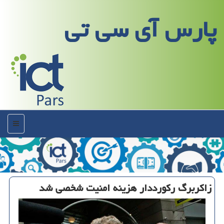
پارس آی سی تی
منو
زاكربرگ ركورددار هزینه امنیت شخصی شد