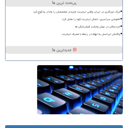
پربحث ترین ها
مرگ دورکاری در ایران وقتی اینترنت ناپایدار متخصصان را وادار به کوچ کرد
خاموشی سراسری، اتصال اینترنت کوبا را مختل کرد
خردسالان در تونل وحشت فیلترشکن ها
واکنش ایرانسل به ابهام در رابطه با مصرف اینترنت
جدیدترین ها