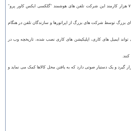
به گزارش پارس آی سی تی به نقل از ایسنا، والمارت بزرگترین خرده فروش جهان است که حدود ۱.۶ میلیون کارمند در آمریکا دارد و بیش از ۷۴۰ هزار کارمند این شرکت تلفن های هوشمند "گلکسی ایکس کاور پرو"
کت سامسونگ الکترونیکس ۴۹۹.۹۹ دلار فروخته می شود. گرفتن تخفیف های بزرگ توسط شرکت های بزرگ از اپراتورها و سازندگان تلفن در هنگام
 تواند ایمیل های کاری، اپلیکیشن های کاری نصب شده، تاریخچه وب در
نند.
مورد استفاده قرار گیرد و یک دستیار صوتی دارد که به یافتن محل کالاها کمک می نماید و