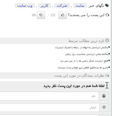
تگهای خبر:
سایت
,
شركت
,
كاربر
,
وب سایت
این پست را می پسندید؟
(0)
(1)
تازه ترین مطالب مرتبط
واکنش ایرانسل به ابهام در رابطه با مصرف اینترنت
مکالمه مجانی ایرانسل بمناسبت روز زنجان
قطع اینترنت لشکر زامبی ها را از بین نمی برد
باتری ها پاسخگوی قطعی برق طولانی مدت نیستند
نظرات بینندگان در مورد این پست
لطفا شما هم
در مورد این پست
نظر بدید