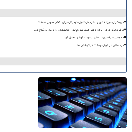
خبرنگاران حوزه فناوری، مترجمان تحول دیجیتال برای افکار عمومی هستند
مرگ دورکاری در ایران وقتی اینترنت ناپایدار متخصصان را وادار به کوچ کرد
خاموشی سراسری، اتصال اینترنت کوبا را مختل کرد
خردسالان در تونل وحشت فیلترشکن ها