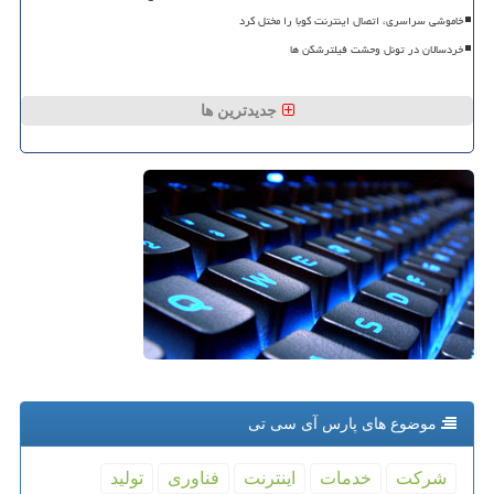
خاموشی سراسری، اتصال اینترنت کوبا را مختل کرد
خردسالان در تونل وحشت فیلترشکن ها
جدیدترین ها
موضوع های پارس آی سی تی
شركت
خدمات
اینترنت
فناوری
تولید