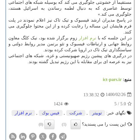
مستقیماً از خشونتی جلوگیری می کند که بوسیله شبکه های اجتماعی
توسط عناصری که به دنبال لطمه رساندن به اسرائیل هستند،
جلوگیری می کند.»
در پاسخ مدیران ارشد فیسبوک و تیک تاک نیز اعلام نمودند در پلت
فرم هایشان این مساله را رعایت کرده و از این محتوا جلوگیری می
کنند.
در این جلسه که با
نرم افزار
زوم برگزار شده بود، نیک کلگ معاون
روابط جهانی و ارتباطات فیسبوک و تئو برتمن مدیر روابط دولتی و
سیاستگذاری تیک تاک در اروپا شرکت کرده بودند.
در درگیری های پیشین رژیم صهیونیستی و غزه، شبکه های اجتماعی
نیز به عرصه ای برای مقابله با این رژیم تبدیل گشته بودند.
منبع:
ict-pars.ir
1400/02/26
13:38:32
1424
5
/
5.0
تگهای خبر:
توییتر
,
شركت
,
فیس بوك
,
نرم افزار
این پست را می پسندید؟
(0)
(1)
X