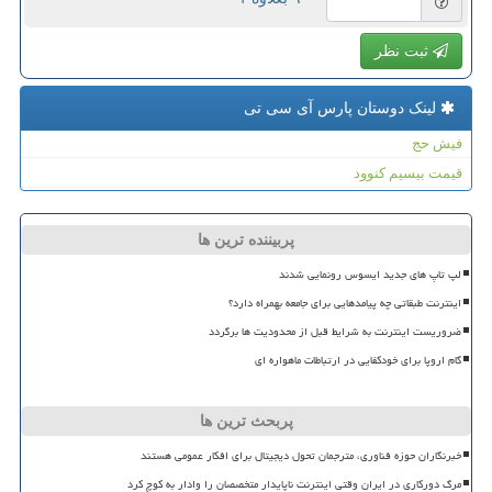
ثبت نظر
لینک دوستان پارس آی سی تی
فیش حج
قیمت بیسیم کنوود
پربیننده ترین ها
لپ تاپ های جدید ایسوس رونمایی شدند
اینترنت طبقاتی چه پیامدهایی برای جامعه بهمراه دارد؟
ضروریست اینترنت به شرایط قبل از محدودیت ها برگردد
گام اروپا برای خودکفایی در ارتباطات ماهواره ای
پربحث ترین ها
خبرنگاران حوزه فناوری، مترجمان تحول دیجیتال برای افکار عمومی هستند
مرگ دورکاری در ایران وقتی اینترنت ناپایدار متخصصان را وادار به کوچ کرد