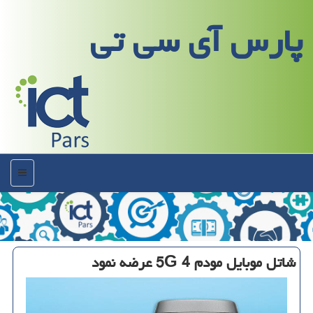
پارس آی سی تی
منو
شاتل موبایل مودم 4 5G عرضه نمود