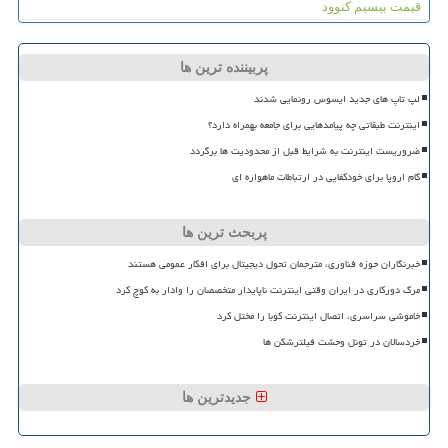
قیمت بیسیم کنوود
پربیننده ترین ها
لپ تاپ های جدید ایسوس رونمایی شدند
اینترنت طبقاتی چه پیامدهایی برای جامعه بهمراه دارد؟
ضروریست اینترنت به شرایط قبل از محدودیت ها برگردد
گام اروپا برای خودکفایی در ارتباطات ماهواره ای
پربحث ترین ها
خبرنگاران حوزه فناوری، مترجمان تحول دیجیتال برای افکار عمومی هستند
مرگ دورکاری در ایران وقتی اینترنت ناپایدار متخصصان را وادار به کوچ کرد
خاموشی سراسری، اتصال اینترنت کوبا را مختل کرد
خردسالان در تونل وحشت فیلترشکن ها
جدیدترین ها