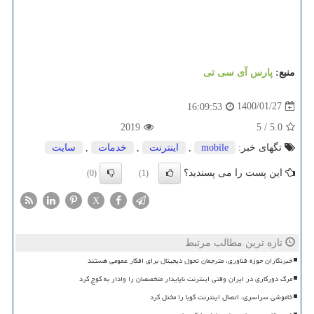
منبع:
پارس آی سی تی
1400/01/27
16:09:53
2019
5
/
5.0
تگهای خبر:
mobile
,
اینترنت
,
خدمات
,
سایت
این پست را می پسندید؟
(0)
(1)
X
تازه ترین مطالب مرتبط
خبرنگاران حوزه فناوری، مترجمان تحول دیجیتال برای افکار عمومی هستند
مرگ دورکاری در ایران وقتی اینترنت ناپایدار متخصصان را وادار به کوچ کرد
خاموشی سراسری، اتصال اینترنت کوبا را مختل کرد