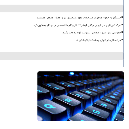
خبرنگاران حوزه فناوری، مترجمان تحول دیجیتال برای افکار عمومی هستند
مرگ دورکاری در ایران وقتی اینترنت ناپایدار متخصصان را وادار به کوچ کرد
خاموشی سراسری، اتصال اینترنت کوبا را مختل کرد
خردسالان در تونل وحشت فیلترشکن ها