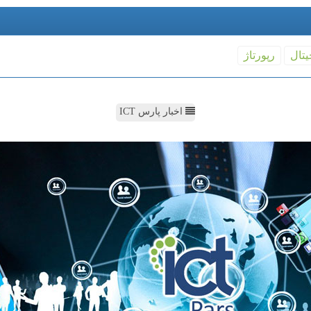
یتال
رپورتاژ
اخبار پارس ICT