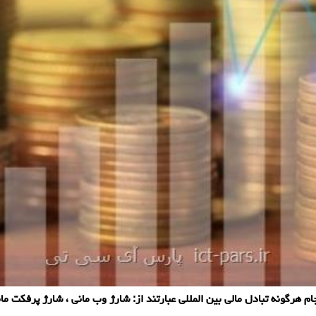
 هرگونه تبادل مالی بین المللی عبارتند از: شارژ وب مانی ، شارژ پرفكت مان