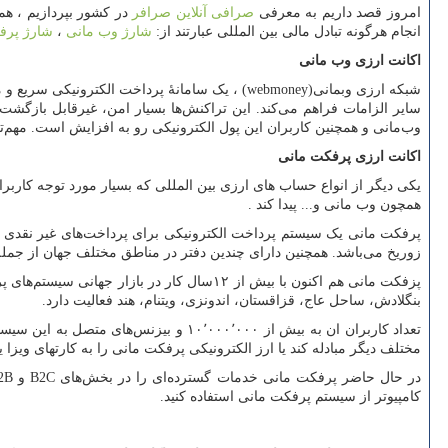
امروز قصد داریم به معرفی
صرافی آنلاین صرافر
در کشور بپردازیم ، هم
انجام هرگونه تبادل مالی بین المللی عبارتند از:
شارژ وب مانی
،
شارژ پرف
اکانت ارزی وب مانی
شبکه ارزی وبمانی
(webmoney)
، یک سامانهٔ پرداخت الکترونیکی سریع و 
وب‌مانی و همچنین کاربران این پول الکترونیکی رو به افزایش است. مهم‌تر
اکانت ارزی پرفکت مانی
یکی دیگر از انواع حساب های ارزی بین المللی که بسیار مورد توجه کاربر
همچون وب مانی و... پیدا کند .
زوریخ می‌باشد. همچنین دارای چندین دفتر در مناطق مختلف جهان از جمله د
بنگلادش، ساحل عاج، قزاقستان، اندونزی، ویتنام، هند فعالیت دارد.
مختلف دیگر مبادله کند یا ارز الکترونیکی پرفکت مانی را به کارتهای ویزا ی
در حال حاضر پرفکت مانی خدمات گسترده‌ای را در بخش‌های
B2C
و
2B
کامپیوتر از سیستم پرفکت مانی استفاده کنید.