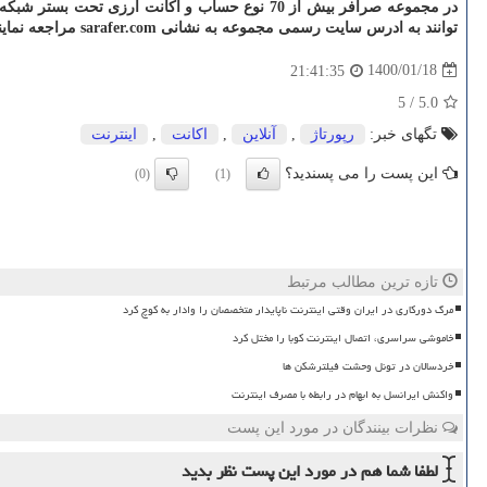
در مجموعه صرافر بیش از 70 نوع حساب و اکانت ا
توانند به ادرس سایت رسمی مجموعه به نشانی
sarafer.com
مراجعه نمایند
1400/01/18
21:41:35
5
/
5.0
تگهای خبر:
رپورتاژ
,
آنلاین
,
اكانت
,
اینترنت
این پست را می پسندید؟
(0)
(1)
تازه ترین مطالب مرتبط
مرگ دورکاری در ایران وقتی اینترنت ناپایدار متخصصان را وادار به کوچ کرد
خاموشی سراسری، اتصال اینترنت کوبا را مختل کرد
خردسالان در تونل وحشت فیلترشکن ها
واکنش ایرانسل به ابهام در رابطه با مصرف اینترنت
نظرات بینندگان در مورد این پست
لطفا شما هم
در مورد این پست
نظر بدید