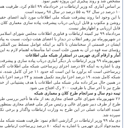
مشخص شد و روند پیگیری این پروژه تغییر نمود.
۱۰ درصد در سال ۹۲ به ۵۵ درصد در سال ۹۸ رسیده است.
روشن و مکتوب و قابل ارزیابی درباب پیشرفت پیاده سازی معماری کلان
قابل ارزیابی و اظهارنظر نیست.
مردادماه ۹۹ نیز کمیته ارتباطات و فناوری اطلاعات مجلس شورای اسلامی به روند پیشرفت این شبکه ورود کرد و طرح دوفوریتی الزام دولت به تکمیل شبکه ملی در دستور کار مجلس قرار گرفت.
در شهریورماه نیز رهبر انقلاب در دیدار با اعضای هیئت دولت، نسبت به پ
ایشان در قسمتی از سخنانشان با تاکید بر اینکه عوامل مسلط بین الم
رؤسای سه قوه در آن به همین علت است اما متأسفانه اهتمام لازم به این 
آمار و ارقام آذری جهرمی در استقرار شبکه ملی اطلاعات
شهریورماه ۹۹ وزیر ارتباطات بار دیگر آماری درباب پیاده سازی و پیشرفت شبکه ملی اطلاعات اعلام نمود.
شبکه کامل شده، ۱۹ درصد اجزا نیازمند تکمیل هستند و ۲۴ درصد اجزا باید استقرار پیدا کنند.
در همین حال مرکز داده مادر شبکه ملی اطلاعات با هدف پشتیبانی از خدما
طرح نیز تا آخر سال با ظرفیت ۲۰۰ رک افتتاح می شود.
نیمه دوم سال و سرانجام طرح کلان و معماری شبکه
طرح از طرف دبیر شورای عالی و رئیس مرکز ملی فضای مجازی بمنظور اجر
عمده اقدامات عملی در این طرح به وزارت ارتباطات واگذار و برخی تک
سپرده شد.
دی ماه ۹۹ وزیر ارتباطات در گزارشی اعلام نمود: ظرفیت هسته شبکه ملی اطلاعات از ۱۷.۳ به بیش از ۲۴ ترابیت بر ثانیه افزوده شده که این به مفهوم رشد ۴۰ درصدی ظرفیت است.
محمدجواد آذری جهرمی با اشاره به