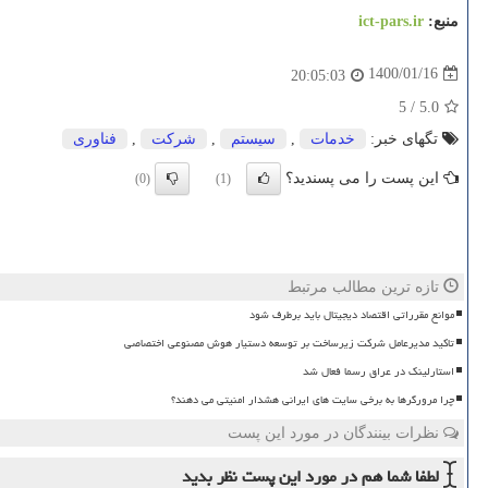
منبع:
ict-pars.ir
1400/01/16
20:05:03
5
/
5.0
تگهای خبر:
خدمات
,
سیستم
,
شركت
,
فناوری
این پست را می پسندید؟
(0)
(1)
تازه ترین مطالب مرتبط
موانع مقرراتی اقتصاد دیجیتال باید برطرف شود
تاکید مدیرعامل شرکت زیرساخت بر توسعه دستیار هوش مصنوعی اختصاصی
استارلینک در عراق رسما فعال شد
چرا مرورگرها به برخی سایت های ایرانی هشدار امنیتی می دهند؟
نظرات بینندگان در مورد این پست
لطفا شما هم
در مورد این پست
نظر بدید