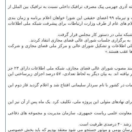
 اعلام کرد، ظرفیت هسته شبکه ملی اطلاعات حدود ۳۰ برابر نسبت به سال ۹۲ رشد کرده است. بگفته آذری جهرمی پیک مصرف ترافیک داخلی نسبت به ترافیک بین الملل از
با این وجود اما روند پیشرفت شبکه ملی اطلاعات مورد تأیید اعضای حقیقی شورای عالی فضای مجازی و کارشناسان و نمایندگان مجلس قرار نگرفت و تیرماه ۹۹ اعضای حقیقی این شورا خواهان اعلام برنامه و زمان بندی
لام های عام از طرف وزارت ارتباطات برای پیشرفت شبکه ملی اطلاعات
لت به برگزاری جلسات شورای عالی فضای مجازی انتقاد کردند.
که ملی اطلاعات و تشکیل شورای عالی و مرکز ملی فضای مجازی و شرکت
ها عقب هستند.»
وی با اشاره به اینکه ۵۷ درصد اجزای زیرساختی شبکه ملی اطلاعات کامل شده و ۲۴ درصد از این اجزا هنوز مستقر نشده است، اظهار داشت: طبق سند مصوب شورای عالی فضای مجازی، شبکه ملی اطلاعات دارای ۲۳ جز
زیرساختی است که برآورد ما این است که حدود ۱۱ جز آن کامل شده، تعدادی از این اجزا نیازمند توسعه هستند و حدود ۴ جز از این اجزا، هنوز استقرار نیافته اند. به بیان دیگر به لحاظ تعدادی، ۵۷ درصد اجزای زیرساختی این
ت در کشور با نام سردار سلیمانی افتتاح شد و اعلام گردید فاز دوم این
جازی بعد از ماه ها تأخیر بررسی طرح کلان و معماری شبکه ملی اطلاعات را به سرانجام رساند و ۵۰ اقدام کلان برای نهادهای متولی این پروژه ملی، تکلیف کرد. یک ماه پس از آن نیز این
ما، معاونت علمی ریاست جمهوری، سازمان مدیریت و مجموعه های دفاعی
مربوط به بحث پیامرسان بومی و موتور جستجو می شود معتقد بودیم که باید بخش خصوصی