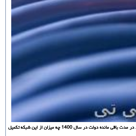
پارس آی سی تی: معماری و طرح کلان شبکه ملی اطلاعات بعد از 15 سال افت و خیز در سال 99 توسط شورای عالی فضای مجازی ترسیم شد و باید دید در مدت باقی مانده دولت در سال 1400 چه میزان از این شبکه تکمیل