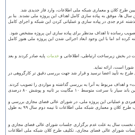
راه بوده و دولت های مختلف طی این سال ها، موفق به پیاده سازی کامل اهداف این پروژه ملی نشدند. بنا بر
گذشته عزم جدی در پیاده سازی و عملیاتی کردن این شبکه و اجرای کامل
۱۹ هزار میلیارد تومان برای شبکه ملی اطلاعات هزینه کرده اند اما با این وجود ابعاد اجرائی شدن این پروژه ملی هنوز کامل
خدمات
پایه صادر کردند و بعد
 ۹۸ روی میز شورای عالی فضای مجازی گذاشت. البته این طرح به تأیید اعضا نرسید و قرار شد جهت بررسی دقیق تر کارگروهی در
در جلسه ۱۲ بهمن ۹۸ اهداف عملیاتی شبکه ملی اطلاعات تا افق ۱۴۰۴ به تصویب رسید که پوشش ۱۰۰ درصدی جمعیت کشور برای دسترسی به پهن باند سیار با سرعت متوسط ۱۰ مگابیت بر ثانیه و پوشش ۸۰ درصدی
 اهداف راهبردی و عملیاتی این پروژه ملی، در شورای عالی فضای مجازی بررسی و
قرار شد در جلسات آتی شورای عالی فضای مجازی، به تصویب برسد اما به علت وقفه چندین ماهه در برگزاری جلسات این شورا در سال ۹۹، تصویب طرح کلان و معماری شبکه ملی اطلاعات تا نیمه دوم سال ۹۹ به طول
هداف شبکه ملی اطلاعات در سال ۹۹ را می توان در دو بخش ۶ ماهه ابتدای سال و ۶ ماه دوم این سال مورد بررسی قرار داد. در ۶ ماهه نخست سال به علت عدم برگزاری جلسات شورای عالی فضای مجازی و
قادات از عدم تسریع در روند این پروژه همچنان ادامه یافت اما در نیمه دوم سال ۹۹ بعد از برگزاری جلسات شورای عالی فضای مجازی، تکلیف طرح کلان شبکه ملی اطلاعات