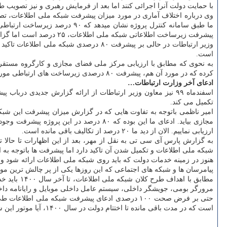
با حمایت دولت آنرا اجرائی کنند اما بعد از فرمایش رهبری و نیز تصویب طر
پیشرفت زیرساخت اطلاعاتی شبکه ملی اطلاعات، ۲۵ درصد است اما گزارش جدید ارزیابی ما نشان میدهد که این پیشرفت به نیمه رسیده است.
وزیر ارتباطات در حالی بر پیشرفت ۸۰ د
است.
به نحوی که مطابق با ارزیابی مرکز ملی فضای مجازی و کارگروه مستقر
کرده که در مورد آن هم، پیشرفت ۸۰ درصدی زیرساخت های ارتباطی مورد تأیید نیست و درباب زیرساخت اطلاعاتی این شبکه هنوز ارزیابی صورت نگرفته است.
ادعای آخر وزارت ارتباطات…
اسفندماه ۹۹ نیز معاون وزیر ارتباطات از ارائه گزارش جدید
تکمیل می کند.
امیر ناظمی باتوجه به تفاوت هایی که در گزارش میزان پیشرفت این شب
مجازی بیاید. ادعای ما این بوده که ۸۰ د
ارزیابی نماییم. الان از دید ما ۲۰ درصد از تکالیف باقی مانده است.
به گزارش پارس آی سی تی به نقل از مهر، بعد از این اظهارات تا حالا
شبکه ملی اطلاعات و تکمیل شدن آن تاکید دارد اما پیشرفت ها باتوجه به
هنوز در زمینه خدمات دولت که باید روی شبکه ملی اطلاعات ارائه شود و
پیامرسان ها و شبکه های اجتماعی که این روزها یکی از پر چالش ترین 
مرورگر بومی، جویشگر داخلی، سیستم عامل داخلی موبایل و رایانامه دا
حتی بر فرض صحت ۱۰۰ درصدی ادعای پیشرفت شبکه مل
است که در مدت باقی مانده تا اختتام دولت در سال ۱۴۰۰، آیا موتور این شبکه روشن می شود و آیا بر تکمیل این اهداف، تمرکز جدی صورت می گیرد یا خیر.