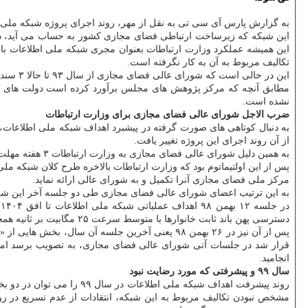
به گزارش پارس آی سی تی به نقل از مهر، روند اجرای پروژه شبکه ملی اطلاعات در سال ۹۹ و بعد از مصوبه شورای عالی فضای مجازی در خصوص تعیین طرح کلان و معماری 
این همیشه عملکرد وزارت ارتباطات بعنوان مجری شبکه ملی اطلاعات با ا
تکالیف مربوط به آن به کار نگرفته است.
این در حالی است که شورای عالی فضای مجازی از سال ۹۳ تا حالا ۳ سند را در خصوص لزوم، تبیین الزامات و طرح کلان و تعیین معماری این شبکه به تصویب رسانده تا اهداف مدنظر برای پیاده سازی این پروژه مشخص شود.
نشده است.
ضرب الاجل شورای عالی فضای مجازی برای وزارت ارتباطات
به دنبال کوتاهی های صورت گرفته در پیشبرد اهداف شبکه ملی اطلاعات، مقام معظم رهبری در آذرماه سال ۹۸ فرمانی برای تکم
از آن روند اجرای این پروژه تغییر یافت.
به همین دلیل شورای عالی فضای مجازی به وزارت ارتباطات ۳ هفته مهلت داد تا طرح تکمیلی شبکه ملی اطلاعات را برمبنای آنچه که مدنظر اعضای این شورا است، ارائه نماید.
مرکز ملی فضای مجازی آنرا تکمیل و به شورای عالی ارائه نماید.
به این ترتیب اعضای شورای عالی فضای مجازی طی دو جلسه آخر این شورا در سال ۹۸ و پیش از شیوع کرونا، «طرح کلان و معماری شبکه ملی اطلاعات» و اهداف مربوط به آنرا به بررسی گذاش
دسترسی پهن باند ثابت خانوارها با متوسط سرعت ۲۵ مگابیت بر ثانیه همچون این اهداف به حساب می آید.
پس از آن نیز در ۲۶ بهمن ۹۸ یعنی آخرین جلسه آ
انجامید.
سال ۹۹ و پیشرفتی که مورد رضایت نبود