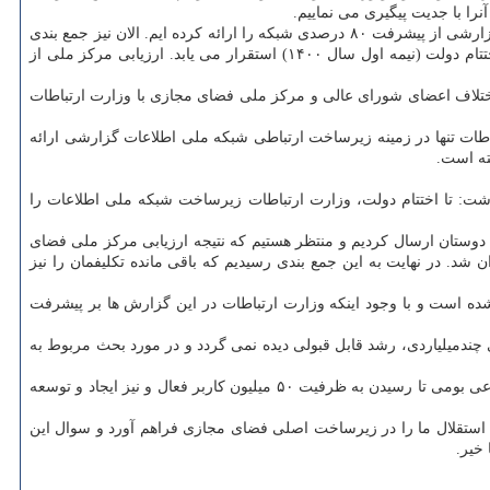
نرا با جدیت پیگیری می نماییم.
وی درباره اختلاف آماری در مورد میزان پیشرفت شبکه ملی اطلاعات، تصریح کرد: ما در ابتدای دولت و طبق سند تبیین الزامات شبکه ملی اطلاعات، گزارشی از پیشرفت ۸۰ درصدی شبکه را ارائه کرده ایم. الان نیز جمع بندی
ما طبق سامانه کنترل پروژه نشان میدهد که ۹۰ درصد زیرساخت ارتباطی شبکه ملی اطلاعات استقرار یافته است. بخش زیرساخت اطلاعاتی نیز تا اختتام دولت (نیمه اول سال ۱۴۰۰) استقرار می یابد. ارزیابی مرکز ملی از
، موضوع مورد اختلاف اعضای شورای عالی و مرکز ملی فضای مجازی با وزارت ارتباطات
ات تنها در زمینه زیرساخت ارتباطی شبکه ملی اطلاعات گزارشی ارائه
ر داشت: تا اختتام دولت، وزارت ارتباطات زیرساخت شبکه ملی اطلاعات را
وستان ارسال کردیم و منتظر هستیم که نتیجه ارزیابی مرکز ملی فضای
دوستان عنوان شد. در نهایت به این جمع بندی رسیدیم که باقی مانده تکلیفمان را نیز
ده است و با وجود اینکه وزارت ارتباطات در این گزارش ها بر پیشرفت
چندمیلیاردی، رشد قابل قبولی دیده نمی گردد و در مورد بحث مربوط به
مطابق با اهداف طرح کلان شبکه ملی اطلاعات، تا آخر سال ۱۴۰۰ باید خدمات پایه کاربردی داخلی بطور کامل تامین شوند. توسعه پیامرسان های اجتماعی بومی تا رسیدن به ظرفیت ۵۰ میلیون کاربر فعال و نیز ایجاد و توسعه
یم که استقلال ما را در زیرساخت اصلی فضای مجازی فراهم آورد و سوال این