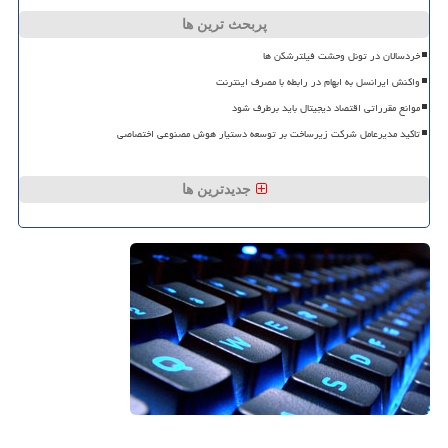
پربحث ترین ها
خردسالان در تونل وحشت فیلترشکن ها
واکنش ایرانسل به ابهام در رابطه با مصرف اینترنت
موانع مقرراتی اقتصاد دیجیتال باید برطرف شود
تاکید مدیرعامل شرکت زیرساخت بر توسعه دستیار هوش مصنوعی اختصاصی
جدیدترین ها