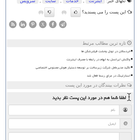
تگهای خبر:
اینترنت
,
خدمات
,
سایت
,
سرویس
این پست را می پسندید؟
(0)
(0)
X
تازه ترین مطالب مرتبط
خردسالان در تونل وحشت فیلترشکن ها
واکنش ایرانسل به ابهام در رابطه با مصرف اینترنت
تاکید مدیرعامل شرکت زیرساخت بر توسعه دستیار هوش مصنوعی اختصاصی
استارلینک در عراق رسما فعال شد
نظرات بینندگان در مورد این پست
لطفا شما هم
در مورد این پست
نظر بدید