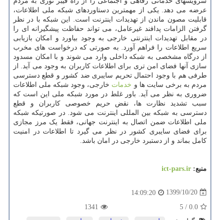
سرویسهای خدماتی رفاهی و اجتماعی را از راه فیبر نوری به مردم
عرضه می دهد. یکی از مهمترین دستاوردهای شبکه ملی اطلاعات،
قابلیت مصون ماندن از تهدیدات اینترنت است. این شبکه با در نظر
گرفتن الزامات پدافند غیرعامل، می تواند حفاظت پیشگیرانه ای را
در مقابل تهدیدات اینترنتی خارجی به وجود بیاورد و امکان بازیابی
سریع اطلاعات را فراهم آورد. به صورتی که درخواست های مخرب
از درگاه مشخصی به شبکه داخلی وارد می شوند و با امکان مسدود
سازی آنها فضای امن تری برای اطلاعات کاربران به وجود می آید. از
طرفی هم با وجود احتمال تحریم سایبری ضد کشور و قطع دسترسی
مردم به برخی سایت ها و
خدمات
خارجی، وجود شبکه ملی اطلاعات
ضروری به نظر می آید. باور غلط در مورد شبکه ملی این است که
سبب تشدید نظارت ها، نقض حریم خصوصی کاربران و قطع
دسترسی به شبکه بین المللی اینترنت می شود. در صورتیکه شبکه
ملی اطلاعات ضمن اتصال به اینترنت جهانی، فقط یک مرز مجازی
برای فضای سایبری کشور در نظر می گیرد تا اطلاعات در امنیت
کامل بماند و از دستبرد خارجی در امان باشد.
منبع:
ict-pars.ir
1399/10/20
14:09:20
1341
5
/
0.0