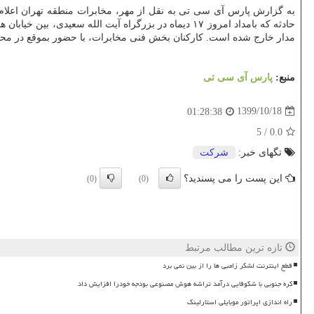
مدار خارج شده است. کارکنان بخش فنی مخابرات، با حضور بموقع در محل ح
منبع:
پارس آی سی تی
1399/10/18
01:28:38
5
/
0.0
تگهای خبر:
شركت
این پست را می پسندید؟
(0)
(0)
تازه ترین مطالب مرتبط
قطع اینترنت لشکر زامبی ها را از بین نمی برد
کره جنوبی با شکوفایی درآمد تراشه هوش مصنوعی بودجه خودرا افزایش داد
راه اندازی اپراتور موبایلی استارلینک