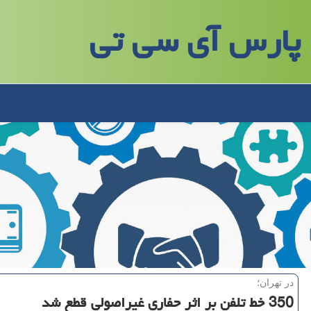
پارس آی سی تی
در تهران؛
350 خط تلفن بر اثر حفاری غیراصولی قطع شد