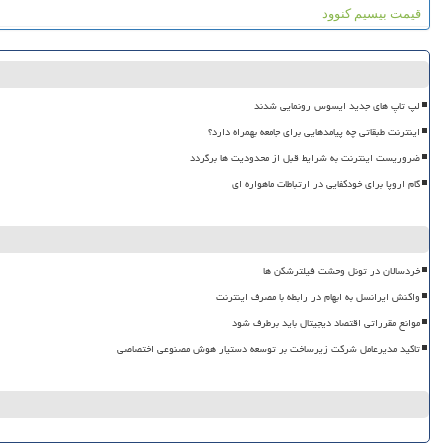
قیمت بیسیم کنوود
لپ تاپ های جدید ایسوس رونمایی شدند
اینترنت طبقاتی چه پیامدهایی برای جامعه بهمراه دارد؟
ضروریست اینترنت به شرایط قبل از محدودیت ها برگردد
گام اروپا برای خودکفایی در ارتباطات ماهواره ای
خردسالان در تونل وحشت فیلترشکن ها
واکنش ایرانسل به ابهام در رابطه با مصرف اینترنت
موانع مقرراتی اقتصاد دیجیتال باید برطرف شود
تاکید مدیرعامل شرکت زیرساخت بر توسعه دستیار هوش مصنوعی اختصاصی