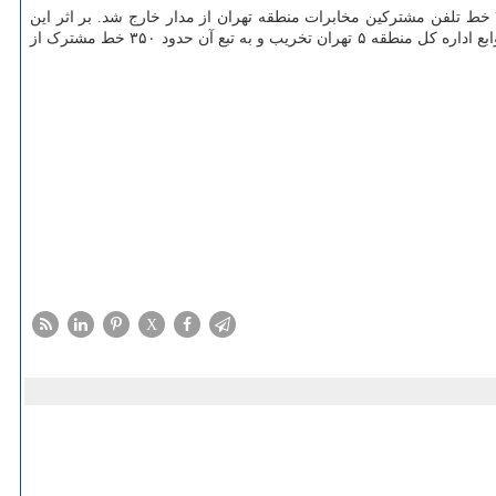
به گزارش پارس آی سی تی به نقل از مهر، مخابرات منطقه تهران اعلام نمود: به دلیل حفاری پیمانکار شرکت آب و فاضلاب در اسلامشهر، تعداد ۳۵۰ خط تلفن مشترکین مخابرات منطقه تهران از مدار خارج شد. بر اثر این
حادثه که بامداد امروز ۱۷ دیماه در بزرگراه آیت الله سعیدی، بین خیابان های دارالقرآن و کاشانی رخ داد، کابل ارتباطی مرکز شهید قندی اسلامشهر از توابع اداره کل منطقه ۵ تهران تخریب و به تبع آن حدود ۳۵۰ خط مشترک از
X