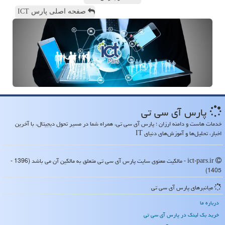
صفحه اصلی پارس ICT
پارس آی سی تی
خدمات هاست و دامنه ارزان ؛ پارس آی سی تی، همراه شما در مسیر تحول دیجیتال، با آخرین
اخبار، تحلیل‌ها و آموزش‌های دنیای IT
ict-pars.ir - مالکیت معنوی سایت پارس آی سی تی متعلق به مالکین آن می باشد (1396 -
1405)
میانبرهای پارس آی سی تی
درباره ما
خرید بک لینک در پارس آی سی تی