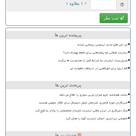
= ۱ بعلاوه ۱
ثبت نظر
پربیننده ترین ها
لپ تاپ های جدید ایسوس رونمایی شدند
اینترنت طبقاتی چه پیامدهایی برای جامعه بهمراه دارد؟
ضروریست اینترنت به شرایط قبل از محدودیت ها برگردد
گام اروپا برای خودکفایی در ارتباطات ماهواره ای
پربحث ترین ها
ساعت هوشمند اوپو میزان چربی سوزی را اطلاع می دهد
خبرنگاران حوزه فناوری، مترجمان تحول دیجیتال برای افکار عمومی هستند
مرگ دورکاری در ایران وقتی اینترنت ناپایدار متخصصان را وادار به کوچ کرد
خاموشی سراسری، اتصال اینترنت کوبا را مختل کرد
جدیدترین ها