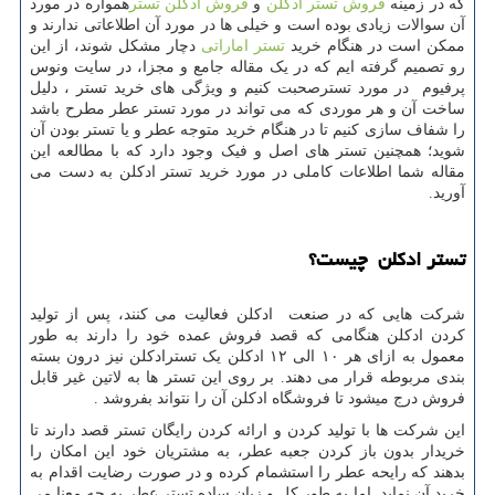
که در زمینه
فروش تستر ادکلن
و
فروش ادکلن تستر
همواره در مورد
آن سوالات زیادی بوده است و خیلی ها در مورد آن اطلاعاتی ندارند و
ممکن است در هنگام خرید
تستر اماراتی
دچار مشکل شوند، از این
رو تصمیم گرفته ایم که در یک مقاله جامع و مجزا، در سایت ونوس
پرفیوم در مورد تسترصحبت کنیم و ویژگی های خرید تستر ، دلیل
ساخت آن و هر موردی که می تواند در مورد تستر عطر مطرح باشد
را شفاف سازی کنیم تا در هنگام خرید متوجه عطر و یا تستر بودن آن
شوید؛ همچنین تستر های اصل و فیک وجود دارد که با مطالعه این
مقاله شما اطلاعات کاملی در مورد خرید تستر ادکلن به دست می
آورید.
تستر ادکلن چیست؟
شرکت هایی که در صنعت ادکلن فعالیت می کنند، پس از تولید
کردن ادکلن هنگامی که قصد فروش عمده خود را دارند به طور
معمول به ازای هر ۱۰ الی ۱۲ ادکلن یک تسترادکلن نیز درون بسته
بندی مربوطه قرار می دهند. بر روی این تستر ها به لاتین غیر قابل
فروش درج میشود تا فروشگاه ادکلن آن را نتواند بفروشد .
این شرکت ها با تولید کردن و ارائه کردن رایگان تستر قصد دارند تا
خریدار بدون باز کردن جعبه عطر، به مشتریان خود این امکان را
بدهند که رایحه عطر را استشمام کرده و در صورت رضایت اقدام به
خرید آن نماید. اما به طور کل و زبان ساده تستر عطر به چه معنا می