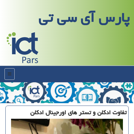
پارس آی سی تی
منو
تفاوت ادكلن و تستر های اورجینال ادكلن