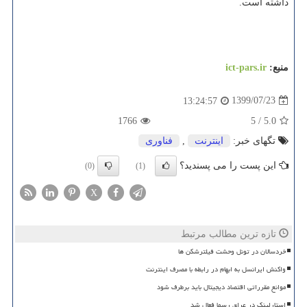
داشته است.
منبع:
ict-pars.ir
1399/07/23
13:24:57
1766
5
/
5.0
تگهای خبر:
اینترنت
,
فناوری
این پست را می پسندید؟
(0)
(1)
X
تازه ترین مطالب مرتبط
خردسالان در تونل وحشت فیلترشکن ها
واکنش ایرانسل به ابهام در رابطه با مصرف اینترنت
موانع مقرراتی اقتصاد دیجیتال باید برطرف شود
استارلینک در عراق رسما فعال شد