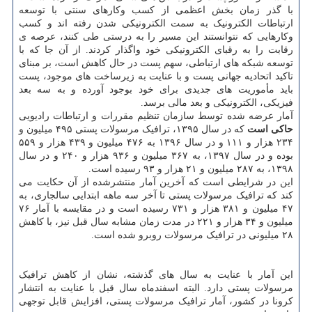
با گذر زمان بخش اعظمی از کسب وکارهای سنتی با توسعه
ارتباطات الکترونیک به سمت الکترونیکی شدن رفته اند و کسب
وکارهایی که نتوانستند این مسیر را به درستی طی کنند، عرصه ی
رقابت را به رقبای الکترونیکی خود واگذار کردند. از آن جا که با
توسعه شبکه های ارتباطی، سهم پست در حال کاهش است، بر مبنای
تاکید اتحادیه جهانی پست و با عنایت به زیرساخت های موجود، پست
باید مأموریت های جدیدی برای خود بوجود آورده و به سه بعد
فیزیکی، الکترونیکی و بعد مالی برسد.
آمار عرضه شده توسط سازمان تنظیم مقررات و ارتباطات رادیویی
حاکی است
که در سال ۱۳۹۵، ترافیک مرسولات پستی ۴۹۵ میلیون و
۲۳۴ هزار و ۱۱۱ و در سال ۱۳۹۶ به ۴۷۶ میلیون و ۴۳۹ هزار و ۵۵۹
بوده و در سال ۱۳۹۷، به ۳۶۷ میلیون و ۹۳۶ هزار و ۲۴۰ و در سال
۱۳۹۸، به ۲۸۷ میلیون و ۲۱ هزار و ۹۳ رسیده است.
این در شرایطی است که آخرین آمار منتشرشده از آن حکایت می
کند که ترافیک مرسولات پستی تا آخر سه ماهه ابتدایی سالجاری، به
۴۷ میلیون و ۳۸۱ هزار و ۷۳۱ رسیده است و در مقایسه با آمار ۷۶
میلیون و ۳۴ هزار و ۲۲۱ در مدت زمان مشابه سال قبل نیز، با کاهش
۲۸ میلیونی در ترافیک مرسولات روبرو شده است.
این آمار با عنایت به سال های گذشته، نشان از کاهش ترافیک
مرسولات پستی دارد. البته اسفندماه سال قبل با عنایت به انتشار
کرونا در کشور، آمار ترافیک مرسولات پستی، افزایش قابل توجهی