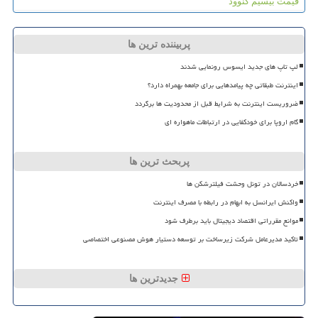
قیمت بیسیم کنوود
پربیننده ترین ها
لپ تاپ های جدید ایسوس رونمایی شدند
اینترنت طبقاتی چه پیامدهایی برای جامعه بهمراه دارد؟
ضروریست اینترنت به شرایط قبل از محدودیت ها برگردد
گام اروپا برای خودکفایی در ارتباطات ماهواره ای
پربحث ترین ها
خردسالان در تونل وحشت فیلترشکن ها
واکنش ایرانسل به ابهام در رابطه با مصرف اینترنت
موانع مقرراتی اقتصاد دیجیتال باید برطرف شود
تاکید مدیرعامل شرکت زیرساخت بر توسعه دستیار هوش مصنوعی اختصاصی
جدیدترین ها