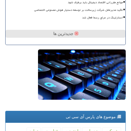
موانع مقرراتی اقتصاد دیجیتال باید برطرف شود
تاکید مدیرعامل شرکت زیرساخت بر توسعه دستیار هوش مصنوعی اختصاصی
استارلینک در عراق رسما فعال شد
جدیدترین ها
موضوع های پارس آی سی تی