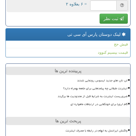
= ۶ بعلاوه ۲
ثبت نظر
لینک دوستان پارس آی سی تی
فیش حج
قیمت بیسیم کنوود
پربیننده ترین ها
لپ تاپ های جدید ایسوس رونمایی شدند
اینترنت طبقاتی چه پیامدهایی برای جامعه بهمراه دارد؟
ضروریست اینترنت به شرایط قبل از محدودیت ها برگردد
گام اروپا برای خودکفایی در ارتباطات ماهواره ای
پربحث ترین ها
واکنش ایرانسل به ابهام در رابطه با مصرف اینترنت