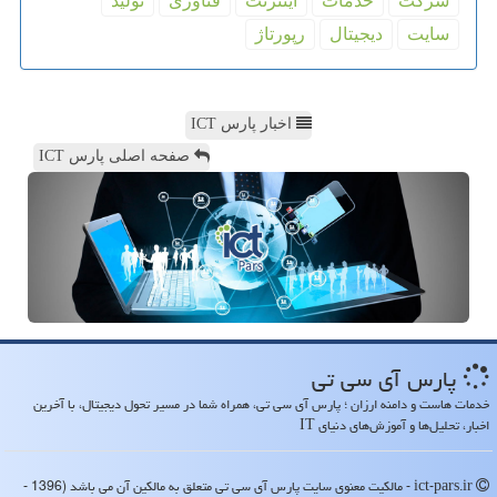
شركت
خدمات
اینترنت
فناوری
تولید
سایت
دیجیتال
رپورتاژ
اخبار پارس ICT
صفحه اصلی پارس ICT
پارس آی سی تی
خدمات هاست و دامنه ارزان ؛ پارس آی سی تی، همراه شما در مسیر تحول دیجیتال، با آخرین
اخبار، تحلیل‌ها و آموزش‌های دنیای IT
ict-pars.ir - مالکیت معنوی سایت پارس آی سی تی متعلق به مالکین آن می باشد (1396 -