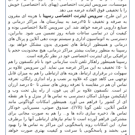
موسسات، سرویس اینترنت اختصاصی (پهنای باند اختصاصی) خویش
را با تخفیفی فوق العاده عرضه می دهد.
در این طرح،
سرویس اینترنت اختصاصی رسپینا
با هزینه ای مقرون
به صرفه و تخفیف تا
۲۵درصد به بیمارستان ها، مراکز درمانی و
صنایع دارویی عرضه خواهد شد. این سرویس کاملا اختصاصی بوده و
کیفیت آن در تمامی ساعات شبانه روز تضمین می شود. بنابراین،
دسترسی به اتوماسیون اداری و سیستم نوبت دهی آنلاین و پرتال های
درمانی و همینطور ارتباط های تصویری بدون مشکل خواهد بود.
رسپینا به منظور رضایت بیشتر مراکز درمانی، هیچ محدودیت حجم یا
ترافیکی برای اینترنت اختصاصی خود در نظر نگرفته است.
رسپینا همینطور راهکار تلفن ثابت سازمانی خود با نام نکسفون را هم
با ۵۰٪ تخفیف به این مراکز عرضه می نماید. این سرویس علاوه بر
سهولت در برقراری ارتباط، هزینه های ارتباطی را هم به میزان قابل
توجهی می کاهد چون که علاوه بر نصب و راه اندازی رایگان، تعرفه
تماس آن هم در مقایسه با تعرفه روش های سنتی تا ۵۰ درصد ارزان
تر است. نکسفون علاوه بر آی پی فون، از راه پنل تحت وب و
اپلیکیشن موبایل امکان دسترسی به تماس ها از منزل و یا هر نقطه
ای از کشور را فراهم می آورد. همینطور امکانات گوناگونی مانند
فکس آنلاین، تلفن گویا (IVR)، صندوق صوتی، مسیریابی خودکار
تماس ها، ذخیره سازی داده ها و... را هم به صورت مجانی برای
مشترکین فراهم آورده است تا تمام نیازهای ارتباطی آنها را برطرف
سازد. این امکانات روند پاسخگویی این مراکز به تماس ها را بهبود
می بخشد و پاسخگویی با سرعت و کیفیت بهتری صورت خواهد