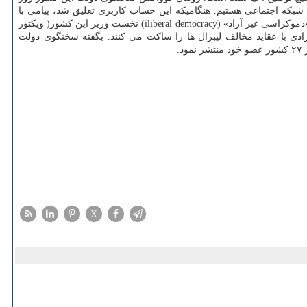
بکه اجتماعی هستیم. هنگامیکه این حساب کاربری تعلیق شد، پیامی با
مضمون «توئیتر حساب های کاربری ناقض قوانین خودرا معلق می کند» دیده می شد. کوواک که بطور مرتب از سیاست های ضد مهاجرتی و نظریه های «دموکراسی غیر آزاد» (iliberal democracy) نخست وزیر این کشور( ویکتور
دی با عقاید مخالف لیبرال ها را ساکت می کنند. بگفته سخنگوی دولت
.
X