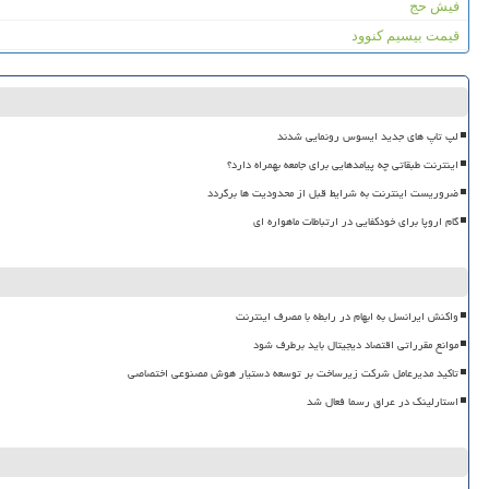
فیش حج
قیمت بیسیم کنوود
لپ تاپ های جدید ایسوس رونمایی شدند
اینترنت طبقاتی چه پیامدهایی برای جامعه بهمراه دارد؟
ضروریست اینترنت به شرایط قبل از محدودیت ها برگردد
گام اروپا برای خودکفایی در ارتباطات ماهواره ای
واکنش ایرانسل به ابهام در رابطه با مصرف اینترنت
موانع مقرراتی اقتصاد دیجیتال باید برطرف شود
تاکید مدیرعامل شرکت زیرساخت بر توسعه دستیار هوش مصنوعی اختصاصی
استارلینک در عراق رسما فعال شد