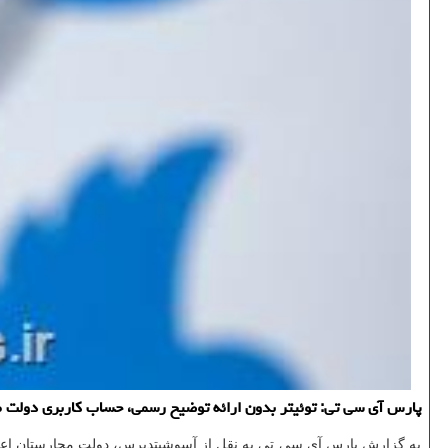
پارس آی سی تی: توئیتر بدون ارائه توضیح رسمی، حساب كاربری دولت مجا
به گزارش پارس آی سی تی به نقل از آسوشیتدپرس، دولت مجارستان اعلا