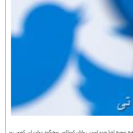
هیچ توضیح احیا شده است. زولتان کوواکس سخنگوی دولت این کشور روز