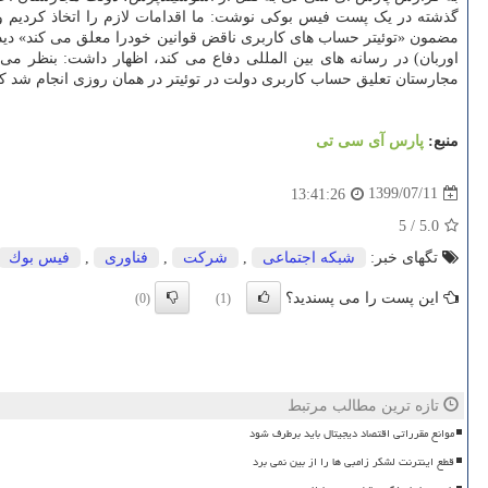
گذشته در یک پست فیس بوکی نوشت: ما اقدامات لازم را اتخاذ کردیم و
اوربان) در رسانه های بین المللی دفاع می کند، اظهار داشت: بنظر م
مجارستان تعلیق حساب کاربری دولت در توئیتر در همان روزی انجام شد که کمیسیون اتح
منبع:
پارس آی سی تی
1399/07/11
13:41:26
5
/
5.0
تگهای خبر:
شبكه اجتماعی
,
شركت
,
فناوری
,
فیس بوك
این پست را می پسندید؟
(0)
(1)
تازه ترین مطالب مرتبط
موانع مقرراتی اقتصاد دیجیتال باید برطرف شود
قطع اینترنت لشکر زامبی ها را از بین نمی برد