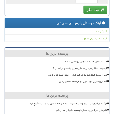
ثبت نظر
لینک دوستان پارس آی سی تی
فیش حج
قیمت بیسیم کنوود
پربیننده ترین ها
لپ تاپ های جدید ایسوس رونمایی شدند
اینترنت طبقاتی چه پیامدهایی برای جامعه بهمراه دارد؟
ضروریست اینترنت به شرایط قبل از محدودیت ها برگردد
گام اروپا برای خودکفایی در ارتباطات ماهواره ای
پربحث ترین ها
مرگ دورکاری در ایران وقتی اینترنت ناپایدار متخصصان را وادار به کوچ کرد
خاموشی سراسری، اتصال اینترنت کوبا را مختل کرد