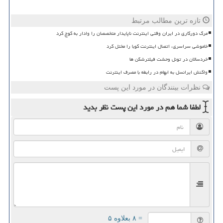
تازه ترین مطالب مرتبط
مرگ دورکاری در ایران وقتی اینترنت ناپایدار متخصصان را وادار به کوچ کرد
خاموشی سراسری، اتصال اینترنت کوبا را مختل کرد
خردسالان در تونل وحشت فیلترشکن ها
واکنش ایرانسل به ابهام در رابطه با مصرف اینترنت
نظرات بینندگان در مورد این پست
لطفا شما هم
در مورد این پست
نظر بدید
= ۸ بعلاوه ۵