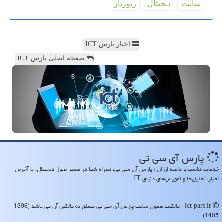
سایت
دیجیتال
رپورتاژ
اخبار پارس ICT
صفحه اصلی پارس ICT
پارس آی سی تی
خدمات هاست و دامنه ارزان ؛ پارس آی سی تی، همراه شما در مسیر تحول دیجیتال، با آخرین
اخبار، تحلیل‌ها و آموزش‌های دنیای IT
ict-pars.ir - مالکیت معنوی سایت پارس آی سی تی متعلق به مالکین آن می باشد (1396 -
1405)