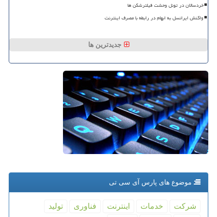
خردسالان در تونل وحشت فیلترشکن ها
واکنش ایرانسل به ابهام در رابطه با مصرف اینترنت
جدیدترین ها
موضوع های پارس آی سی تی
شركت
خدمات
اینترنت
فناوری
تولید